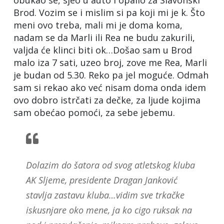
obukao se, sjeo u auto i opalio za Slavonski
Brod. Vozim se i mislim si pa koji mi je k. Što
meni ovo treba, mali mi je doma koma,
nadam se da Marli ili Rea ne budu zakurili,
valjda će klinci biti ok…Došao sam u Brod
malo iza 7 sati, uzeo broj, zove me Rea, Marli
je budan od 5.30. Reko pa jel moguće. Odmah
sam si rekao ako već nisam doma onda idem
ovo dobro istrčati za dečke, za ljude kojima
sam obećao pomoći, za sebe jebemu.
Dolazim do šatora od svog atletskog kluba
AK Sljeme, presidente Dragan Janković
stavlja zastavu kluba…vidim sve trkačke
iskusnjare oko mene, ja ko cigo ruksak na