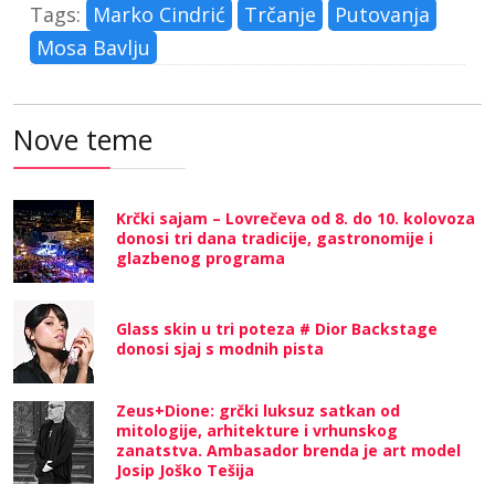
Tags:
Marko Cindrić
Trčanje
Putovanja
Mosa Bavlju
Nove teme
Krčki sajam – Lovrečeva od 8. do 10. kolovoza
donosi tri dana tradicije, gastronomije i
glazbenog programa
Glass skin u tri poteza # Dior Backstage
donosi sjaj s modnih pista
Zeus+Dione: grčki luksuz satkan od
mitologije, arhitekture i vrhunskog
zanatstva. Ambasador brenda je art model
Josip Joško Tešija