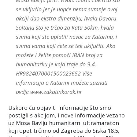
Mosa Bavlju priči. Hvala Mariu Loviriću što
se uključio jer je uopće nema sumnje ovoj
akciji dao ekstra dimenziju, hvala Davoru
Soltanu što je trčao za Katu 50km, hvala
svima koji ste uplatili novac za Katarinu, i
svima vama koji ćete se tek uključiti. Ako
možete i želite pomoći IBAN broj za
humanitarku je koja traje do 9.4.
HR9824070001500023652 Više
informacija o Katarini možete saznati
ovdje www.zakatinkorak.hr
Uskoro ću objaviti informacije što smo
postigli s akcijom, i nove informacije vezano
uz Mosa Bavlju humanitarni ultramaraton
koji opet trčimo od Zagreba do Siska 18.5.