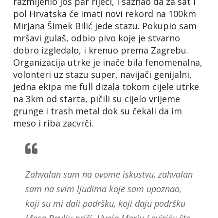
razmijenio još par riječi, i saznao da za sat i
pol Hrvatska će imati novi rekord na 100km
Mirjana Šimek Bilić jede stazu. Pokupio sam
mršavi gulaš, odbio pivo koje je stvarno
dobro izgledalo, i krenuo prema Zagrebu.
Organizacija utrke je inače bila fenomenalna,
volonteri uz stazu super, navijači genijalni,
jedna ekipa me full dizala tokom cijele utrke
na 3km od starta, pičili su cijelo vrijeme
grunge i trash metal dok su čekali da im
meso i riba zacvrči.
Zahvalan sam na ovome iskustvu, zahvalan
sam na svim ljudima koje sam upoznao,
koji su mi dali podršku, koji daju podršku