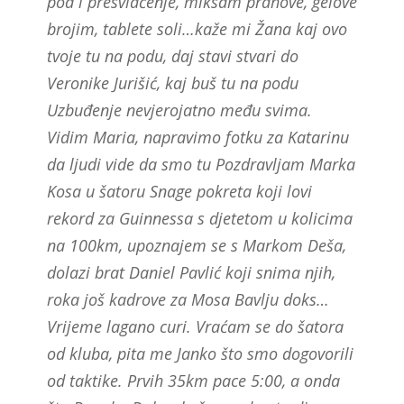
pod i presvlačenje, miksam prahove, gelove
brojim, tablete soli…kaže mi Žana kaj ovo
tvoje tu na podu, daj stavi stvari do
Veronike Jurišić, kaj buš tu na podu
Uzbuđenje nevjerojatno među svima.
Vidim Maria, napravimo fotku za Katarinu
da ljudi vide da smo tu Pozdravljam Marka
Kosa u šatoru Snage pokreta koji lovi
rekord za Guinnessa s djetetom u kolicima
na 100km, upoznajem se s Markom Deša,
dolazi brat Daniel Pavlić koji snima njih,
roka još kadrove za Mosa Bavlju doks…
Vrijeme lagano curi. Vraćam se do šatora
od kluba, pita me Janko što smo dogovorili
od taktike. Prvih 35km pace 5:00, a onda