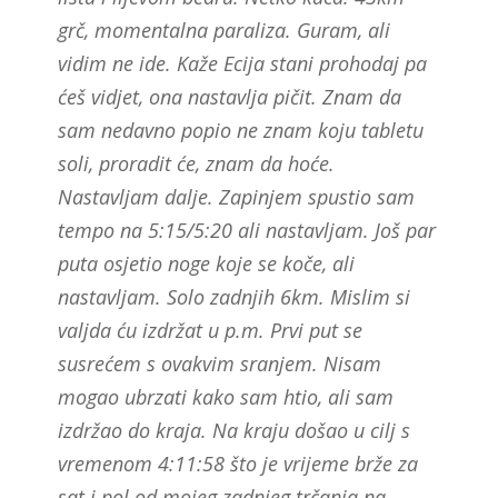
grč, momentalna paraliza. Guram, ali
vidim ne ide. Kaže Ecija stani prohodaj pa
ćeš vidjet, ona nastavlja pičit. Znam da
sam nedavno popio ne znam koju tabletu
soli, proradit će, znam da hoće.
Nastavljam dalje. Zapinjem spustio sam
tempo na 5:15/5:20 ali nastavljam. Još par
puta osjetio noge koje se koče, ali
nastavljam. Solo zadnjih 6km. Mislim si
valjda ću izdržat u p.m. Prvi put se
susrećem s ovakvim sranjem. Nisam
mogao ubrzati kako sam htio, ali sam
izdržao do kraja. Na kraju došao u cilj s
vremenom 4:11:58 što je vrijeme brže za
sat i pol od mojeg zadnjeg trčanja na