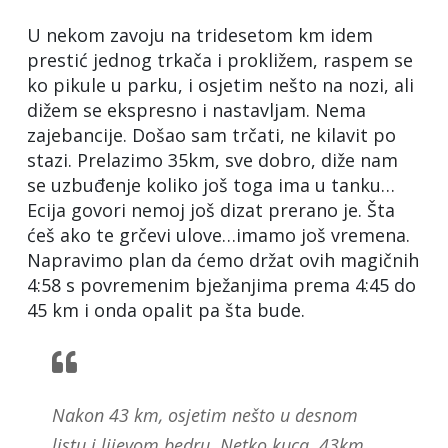
U nekom zavoju na tridesetom km idem
prestić jednog trkača i prokližem, raspem se
ko pikule u parku, i osjetim nešto na nozi, ali
dižem se ekspresno i nastavljam. Nema
zajebancije. Došao sam trčati, ne kilavit po
stazi. Prelazimo 35km, sve dobro, diže nam
se uzbuđenje koliko još toga ima u tanku…
Ecija govori nemoj još dizat prerano je. Šta
ćeš ako te grčevi ulove…imamo još vremena.
Napravimo plan da ćemo držat ovih magičnih
4:58 s povremenim bježanjima prema 4:45 do
45 km i onda opalit pa šta bude.
Nakon 43 km, osjetim nešto u desnom
listu i lijevom bedru. Netko kuca. 43km