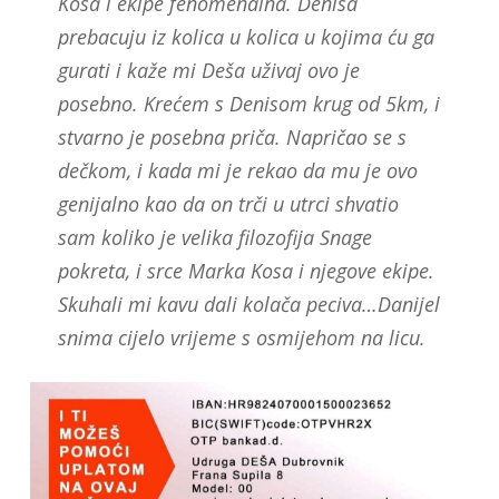
Kosa i ekipe fenomenalna. Denisa
prebacuju iz kolica u kolica u kojima ću ga
gurati i kaže mi Deša uživaj ovo je
posebno. Krećem s Denisom krug od 5km, i
stvarno je posebna priča. Napričao se s
dečkom, i kada mi je rekao da mu je ovo
genijalno kao da on trči u utrci shvatio
sam koliko je velika filozofija Snage
pokreta, i srce Marka Kosa i njegove ekipe.
Skuhali mi kavu dali kolača peciva…Danijel
snima cijelo vrijeme s osmijehom na licu.