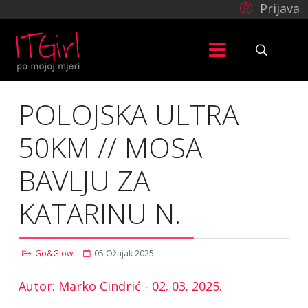
Prijava
POLOJSKA ULTRA
50KM // MOSA
BAVLJU ZA
KATARINU N.
Go&Glow
05 Ožujak 2025
Autor: Marko Cindrić - 02. 03. 2025.