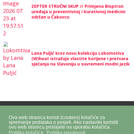
ZEPTER STRUČNI SKUP // Primjena Bioptron
uređaja u preventivnoj i kurativnoj medicini
održan u Čakovcu
Lana Puljić kroz novu kolekciju Lokomotiva
(W)heat istražuje vlastite korijene i pretvara
sjećanja na Slavoniju u suvremeni modni jezik
Ova web stranica koristi (cookies) kolačiće za
Politika privatnosti
Politika kolačića
SiteMap
spremanje podataka o posjeti. Ako nastavite koristiti
ovu web stranicu pristajete na uporabu kolačića.
Politika kolačića
Politika privatnosti