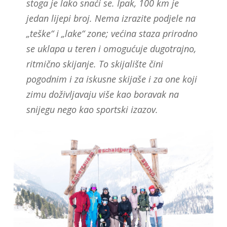
stoga je lako snaći se. Ipak, 100 km je
jedan lijepi broj. Nema izrazite podjele na
„teške“ i „lake“ zone; većina staza prirodno
se uklapa u teren i omogućuje dugotrajno,
ritmično skijanje. To skijalište čini
pogodnim i za iskusne skijaše i za one koji
zimu doživljavaju više kao boravak na
snijegu nego kao sportski izazov.