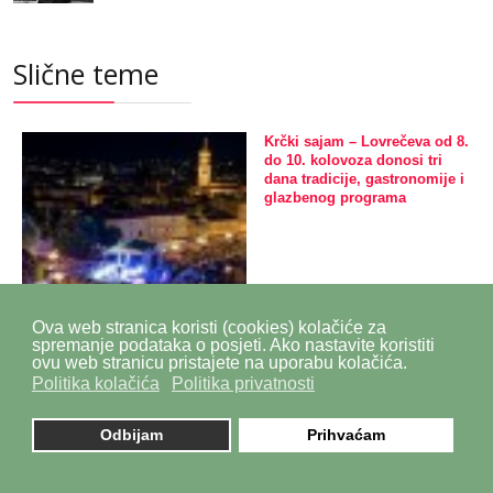
Slične teme
Krčki sajam – Lovrečeva od 8.
do 10. kolovoza donosi tri
dana tradicije, gastronomije i
glazbenog programa
Ova web stranica koristi (cookies) kolačiće za
spremanje podataka o posjeti. Ako nastavite koristiti
ovu web stranicu pristajete na uporabu kolačića.
Politika kolačića
Politika privatnosti
Odbijam
Prihvaćam
Krčki sajam –
Lovrečeva od 8. do