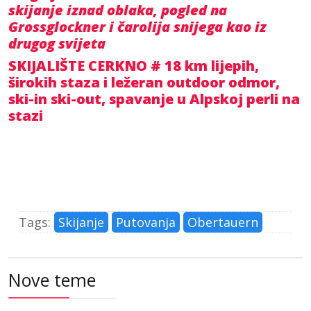
skijanje iznad oblaka, pogled na
Grossglockner i čarolija snijega kao iz
drugog svijeta
SKIJALIŠTE CERKNO # 18 km lijepih,
širokih staza i ležeran outdoor odmor,
ski-in ski-out, spavanje u Alpskoj perli na
stazi
Tags:
Skijanje
Putovanja
Obertauern
Nove teme