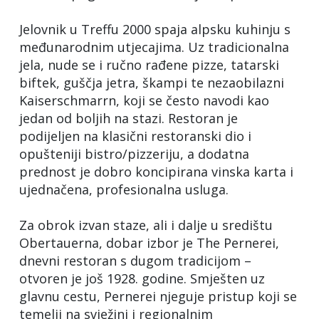
Jelovnik u Treffu 2000 spaja alpsku kuhinju s
međunarodnim utjecajima. Uz tradicionalna
jela, nude se i ručno rađene pizze, tatarski
biftek, guščja jetra, škampi te nezaobilazni
Kaiserschmarrn, koji se često navodi kao
jedan od boljih na stazi. Restoran je
podijeljen na klasični restoranski dio i
opušteniji bistro/pizzeriju, a dodatna
prednost je dobro koncipirana vinska karta i
ujednačena, profesionalna usluga.
Za obrok izvan staze, ali i dalje u središtu
Obertauerna, dobar izbor je The Pernerei,
dnevni restoran s dugom tradicijom –
otvoren je još 1928. godine. Smješten uz
glavnu cestu, Pernerei njeguje pristup koji se
temelji na svježini i regionalnim