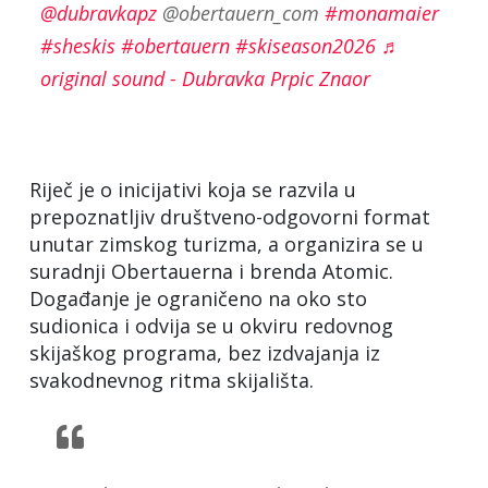
@dubravkapz
@obertauern_com
#monamaier
#sheskis
#obertauern
#skiseason2026
♬
original sound - Dubravka Prpic Znaor
Riječ je o inicijativi koja se razvila u
prepoznatljiv društveno-odgovorni format
unutar zimskog turizma, a organizira se u
suradnji Obertauerna i brenda Atomic.
Događanje je ograničeno na oko sto
sudionica i odvija se u okviru redovnog
skijaškog programa, bez izdvajanja iz
svakodnevnog ritma skijališta.