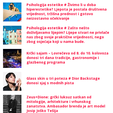
Psihologija estetike # Živimo li u doba
hiperestetike? Ljepota je postala društvena
vrijednost, tržišna prednost i gotovo
neizostavno očekivanje
Psihologija estetike # Zašto nešto
doživljavamo lijepim? Lijepe stvari ne privlače
nas zbog svoje praktične vrijednosti, nego
zbog osjećaja koji u nama bude.
Krčki sajam – Lovrečeva od 8. do 10. kolovoza
donosi tri dana tradicije, gastronomije i
glazbenog programa
Glass skin u tri poteza # Dior Backstage
donosi sjaj s modnih pista
Zeus+Dione: grčki luksuz satkan od
mitologije, arhitekture i vrhunskog
zanatstva. Ambasador brenda je art model
Josip Joško Tešija