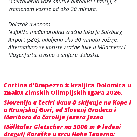
Obertauerna voze shuttle autobusi i taksiji, s
vremenom vožnje od oko 20 minuta.
Dolazak avionom
Najbliža međunarodna zračna luka je Salzburg
Airport (SZG), udaljena oko 90 minuta vožnje.
Alternativno se koriste zračne luke u Münchenu i
Klagenfurtu, ovisno o smjeru dolaska.
Cortina d’Ampezzo # kraljica Dolomita u
znaku Zimskih Olimpijskih Igara 2026.
Slovenija u četiri dana # skijanje na Kope i
u Kranjskoj Gori, od Slovenj Gradeca i
Maribora do čarolije jezera Jasna
Mölltaler Gletscher na 3000 m # ledeni
dragulj Koruške u srcu Hohe Tauerna: