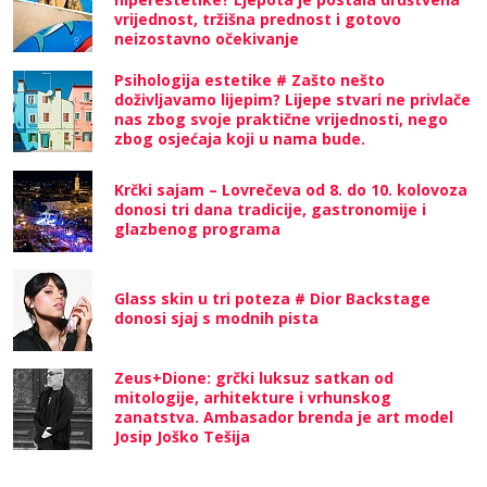
vrijednost, tržišna prednost i gotovo
neizostavno očekivanje
Psihologija estetike # Zašto nešto
doživljavamo lijepim? Lijepe stvari ne privlače
nas zbog svoje praktične vrijednosti, nego
zbog osjećaja koji u nama bude.
Krčki sajam – Lovrečeva od 8. do 10. kolovoza
donosi tri dana tradicije, gastronomije i
glazbenog programa
Glass skin u tri poteza # Dior Backstage
donosi sjaj s modnih pista
Zeus+Dione: grčki luksuz satkan od
mitologije, arhitekture i vrhunskog
zanatstva. Ambasador brenda je art model
Josip Joško Tešija