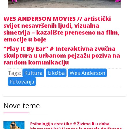
WES ANDERSON MOVIES // artistički
svijet nesavršenih ljudi, vizualna
simetrija – kazalište preneseno na film,
emocije u boje
“Play It By Ear” # Interaktivna zvučna
skulptura u urbanom pejzažu poziva na
random komunikaciju
Tags:
Kultura
Izložba
Wes Anderson
Putovanja
Nove teme
Psihologija estetike # Živimo li u doba
hiperestetike? Ljepota je postala društvena