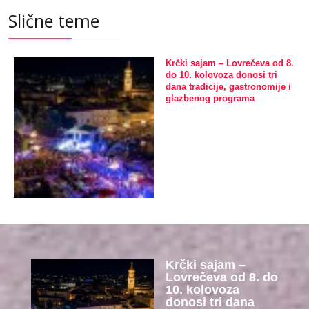
Slične teme
Krčki sajam – Lovrečeva od 8.
do 10. kolovoza donosi tri
dana tradicije, gastronomije i
glazbenog programa
Krčki sajam –
Lovrečeva od 8. do
10. kolovoza
donosi tri dana