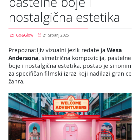
pastelne boje i
nostalgična estetika
Go&Glow
21 Srpanj 2025
Prepoznatljiv vizualni jezik redatelja
Wesa
Andersona
, simetrična kompozicija, pastelne
boje i nostalgična estetika, postao je sinonim
za specifičan filmski izraz koji nadilazi granice
žanra.