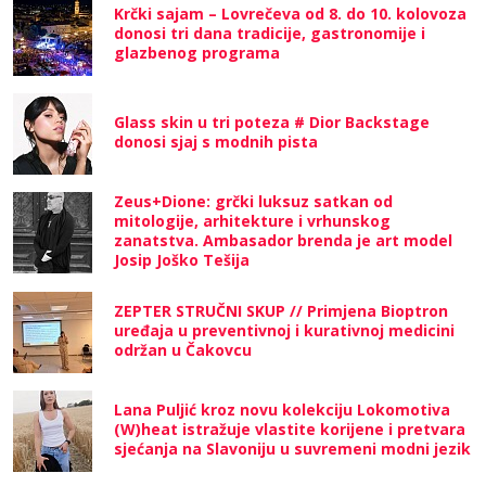
Krčki sajam – Lovrečeva od 8. do 10. kolovoza
donosi tri dana tradicije, gastronomije i
glazbenog programa
Glass skin u tri poteza # Dior Backstage
donosi sjaj s modnih pista
Zeus+Dione: grčki luksuz satkan od
mitologije, arhitekture i vrhunskog
zanatstva. Ambasador brenda je art model
Josip Joško Tešija
ZEPTER STRUČNI SKUP // Primjena Bioptron
uređaja u preventivnoj i kurativnoj medicini
održan u Čakovcu
Lana Puljić kroz novu kolekciju Lokomotiva
(W)heat istražuje vlastite korijene i pretvara
sjećanja na Slavoniju u suvremeni modni jezik