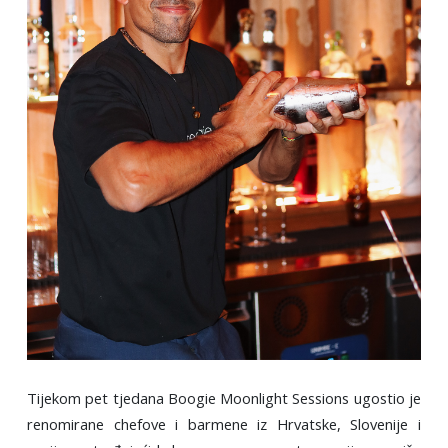
Tijekom pet tjedana Boogie Moonlight Sessions ugostio je
renomirane chefove i barmene iz Hrvatske, Slovenije i