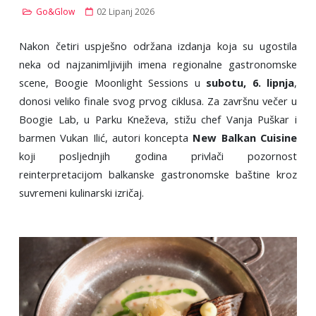
Go&Glow
02 Lipanj 2026
Nakon četiri uspješno održana izdanja koja su ugostila
neka od najzanimljivijih imena regionalne gastronomske
scene, Boogie Moonlight Sessions u
subotu, 6. lipnja
,
donosi veliko finale svog prvog ciklusa. Za završnu večer u
Boogie Lab, u Parku Kneževa, stižu chef Vanja Puškar i
barmen Vukan Ilić, autori koncepta
New Balkan Cuisine
koji posljednjih godina privlači pozornost
reinterpretacijom balkanske gastronomske baštine kroz
suvremeni kulinarski izričaj.