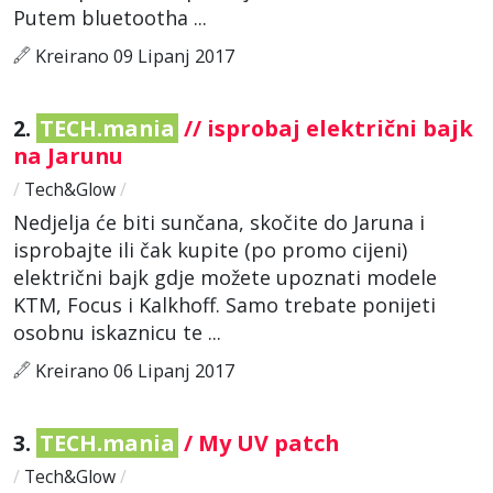
Putem bluetootha ...
Kreirano 09 Lipanj 2017
2.
TECH.mania
// isprobaj električni bajk
na Jarunu
/
Tech&Glow
/
Nedjelja će biti sunčana, skočite do Jaruna i
isprobajte ili čak kupite (po promo cijeni)
električni bajk gdje možete upoznati modele
KTM, Focus i Kalkhoff. Samo trebate ponijeti
osobnu iskaznicu te ...
Kreirano 06 Lipanj 2017
3.
TECH.mania
/ My UV patch
/
Tech&Glow
/