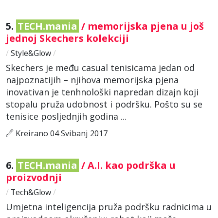
5.
TECH.mania
/ memorijska pjena u još
jednoj Skechers kolekciji
/
Style&Glow
/
Skechers je među casual tenisicama jedan od
najpoznatijih – njihova memorijska pjena
inovativan je tenhnološki napredan dizajn koji
stopalu pruža udobnost i podršku. Pošto su se
tenisice posljednjih godina ...
Kreirano 04 Svibanj 2017
6.
TECH.mania
/ A.I. kao podrška u
proizvodnji
/
Tech&Glow
/
Umjetna inteligencija pruža podršku radnicima u