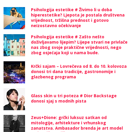
Psihologija estetike # Živimo li u doba
hiperestetike? Ljepota je postala društvena
vrijednost, tržišna prednost i gotovo
neizostavno očekivanje
Psihologija estetike # Zašto nešto
doživljavamo lijepim? Lijepe stvari ne privlače
nas zbog svoje praktične vrijednosti, nego
zbog osjećaja koji u nama bude.
Krčki sajam – Lovrečeva od 8. do 10. kolovoza
donosi tri dana tradicije, gastronomije i
glazbenog programa
Glass skin u tri poteza # Dior Backstage
donosi sjaj s modnih pista
Zeus+Dione: grčki luksuz satkan od
mitologije, arhitekture i vrhunskog
zanatstva. Ambasador brenda je art model