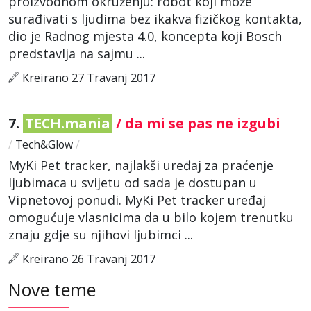
proizvodnom okruženju: robot koji može
surađivati s ljudima bez ikakva fizičkog kontakta,
dio je Radnog mjesta 4.0, koncepta koji Bosch
predstavlja na sajmu ...
Kreirano 27 Travanj 2017
7.
TECH.mania
/ da mi se pas ne izgubi
/
Tech&Glow
/
MyKi Pet tracker, najlakši uređaj za praćenje
ljubimaca u svijetu od sada je dostupan u
Vipnetovoj ponudi. MyKi Pet tracker uređaj
omogućuje vlasnicima da u bilo kojem trenutku
znaju gdje su njihovi ljubimci ...
Kreirano 26 Travanj 2017
Nove teme