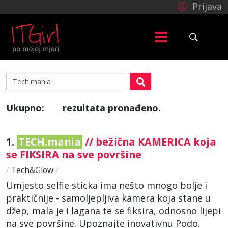
Prijava
Ukupno:
rezultata pronađeno.
7
1.
TECH.mania
// bežična KAMERICA koja
se FIKSIRA na sve površine
/
Tech&Glow
/
Umjesto selfie sticka ima nešto mnogo bolje i
praktičnije - samoljepljiva kamera koja stane u
džep, mala je i lagana te se fiksira, odnosno lijepi
na sve površine. Upoznajte inovativnu Podo.