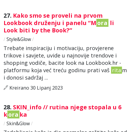
27.
Kako smo se proveli na prvom
Lookbook druženju i panelu “M
ora
li
Look biti by the Book?”
/
Style&Glow
/
Trebate inspiraciju i motivaciju, provjerene
trikove i savjete, uvide u najnovije trendove i
shopping vodiče, bacite look na Lookbook.hr -
platformu koja već treću godinu prati vaš
rita
m
i donosi sadržaj ...
Kreirano 30 Lipanj 2023
28.
SKIN_info // rutina njege stopala u 6
k
ora
ka
/
Skin&Glow
/