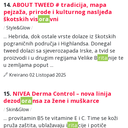
14.
ABOUT TWEED # tradicija, mapa
pejzaža, prirode i kulturnog nasljeđa
škotskih vis
ora
vni
/
Style&Glow
/
... Hebrida, dok ostale vrste dolaze iz škotskih
pograničnih područja i Highlandsa. Donegal
tweed dolazi sa sjeverozapada Irske, a tvid se
proizvodi i u drugim regijama Velike B
rita
nije te
u zemljama poput ...
Kreirano 02 Listopad 2025
15.
NIVEA Derma Control – nova linija
dezod
ora
nsa za žene i muškarce
/
Skin&Glow
/
... provitamin B5 te vitamine E i C. Time se koži
pruža zaštita, ublažavaju i
rita
cije i potiče