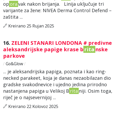
op
ora
vak nakon brijanja. Linija uključuje tri
varijante za žene: NIVEA Derma Control Defend –
zaštita ...
Kreirano 25 Rujan 2025
16.
ZELENI STANARI LONDONA # predivne
aleksandrijske papige krase b
rita
nske
parkove
/
Go&Glow
/
... je aleksandrijska papiga, poznata i kao ring-
necked parakeet, koja je danas nezaobilazan dio
gradske svakodnevice i ujedno jedina prirodno
nastanjena papiga u Velikoj B
rita
niji. Osim toga,
riječ je o najsevernijoj ...
Kreirano 22 Kolovoz 2025