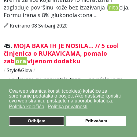
zaglađuje površinu kože bez izazivanja i
rita
cija.
Formulirana s 8% glukonolaktona ...
Kreirano 08 Svibanj 2020
45.
MOJA BAKA IH JE NOSILA… // 5 cool
činjenica o RUKAVICAMA, pomalo
zab
ora
vljenom dodatku
/
Style&Glow
/
... i rukavice su napustile tron – ispričala je za
Vogue kustosica izložbe, Rosemary Harden. –
Ova web stranica koristi (cookies) kolačiće za
Upravo je to označilo i promjene u b
rita
nskoj
spremanje podataka o posjeti. Ako nastavite koristiti
ovu web stranicu pristajete na uporabu kolačića.
modnoj industriji, jer su proizvođači rukavica bili
Politika kolačića
Politika privatnosti
među najjačima. ...
Kreirano 10 Lipanj 2019
Odbijam
Prihvaćam