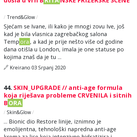
došla u vrh B
RITA
NSKE FRIZERSKE SCENE
/
Trend&Glow
/
Sjećam se Ivane, ili kako je mnogi zovu Ive, još
kad je bila vlasnica zagrebačkog salona
Temp
ora
, a kad je prije nešto više od godine
dana otišla u London, imala je one statuse po
kojima znaš da je tu ...
Kreirano 03 Srpanj 2020
44.
SKIN_UPGRADE // anti-age formula
koja riješava probleme CRVENILA i sitnih
B
ORA
/
Skin&Glow
/
... Bionic dio Restore linije, iznimno je
emolijentna, tehnološki napredna anti-age
krema za lice koja intenzivno hidratizira i