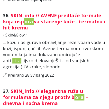
36.
SKIN_info // AVENE predlaže formule
koja usp
ora
va starenje kože - termalnu i
hit kremu
/
Skin&Glow
/
... kožu i osigurava obnavljanje rezervoara vode u
koži, ispunjujući ih Avène termalnom izvorskom
vodom koja ima dokazano umirujuće i
antii
rita
cijsko djelovanjeŠtiti od vanjskih
agresija (UV zrake, slobodni ...
Kreirano 28 Svibanj 2022
37.
SKIN_info // elegantna ruža u
formulama za njegu protiv b
ora
–
dnevna i noćna krema