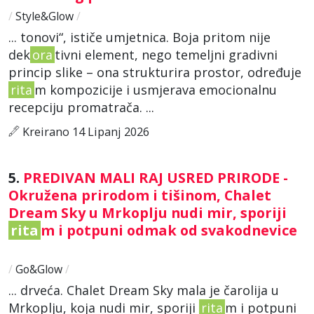
/
Style&Glow
/
... tonovi“, ističe umjetnica. Boja pritom nije
dek
ora
tivni element, nego temeljni gradivni
princip slike – ona strukturira prostor, određuje
rita
m kompozicije i usmjerava emocionalnu
recepciju promatrača. ...
Kreirano 14 Lipanj 2026
5.
PREDIVAN MALI RAJ USRED PRIRODE -
Okružena prirodom i tišinom, Chalet
Dream Sky u Mrkoplju nudi mir, sporiji
rita
m i potpuni odmak od svakodnevice
/
Go&Glow
/
... drveća. Chalet Dream Sky mala je čarolija u
Mrkoplju, koja nudi mir, sporiji
rita
m i potpuni