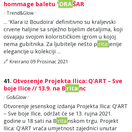
hommage baletu '
ORA
ŠAR
/
Trend&Glow
/
... 'Klara iz Boudoira' definitivno su kraljevski
crvene haljine sa snježno bijelim detaljima, koji
osvajaju svojom kolorističkom igrom u kojoj
nema gubitnika. Za ljubitelje nešto p
rita
jenije
elegancije u kolekciji ...
Kreirano 09 Prosinac 2021
41.
Otvorenje Projekta Ilica: Q'ART – Sve
boje Ilice // 13.9. na B
rita
nc
/
Go&Glow
/
Otvorenje jesenskog izdanja Projekta Ilica: Q'ART
– Sve boje Ilice, održat će se 13. rujna 2021.
godine u 18 sati na B
rita
nskom trgu. Projekt
Ilica: Q'ART vraća umjetnost zajednici unutar