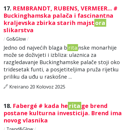
17.
REMBRANDT, RUBENS, VERMEER... #
Buckinghamska palača i fascinantna
kraljevska zbirka starih majst
ora
slikarstva
/
Go&Glow
/
Jedno od najvećih blaga b
rita
nske monarhije
može se doživjeti i izbliza: ulaznica za
razgledavanje Buckinghamske palače stoji oko
tridesetak funti, a posjetiteljima pruža rijetku
priliku da uđu u raskošne ...
Kreirano 20 Kolovoz 2025
18.
Fabergé # kada he
rita
ge brend
postane kulturna investicija. Brend ima
novog vlasnika
/
Trend&Glow
/