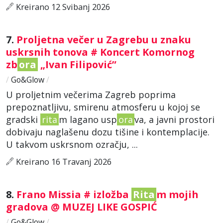
Kreirano 12 Svibanj 2026
7.
Proljetna večer u Zagrebu u znaku
uskrsnih tonova # Koncert Komornog
zb
ora
„Ivan Filipović”
/
Go&Glow
/
U proljetnim večerima Zagreb poprima
prepoznatljivu, smirenu atmosferu u kojoj se
gradski
rita
m lagano usp
ora
va, a javni prostori
dobivaju naglašenu dozu tišine i kontemplacije.
U takvom uskrsnom ozračju, ...
Kreirano 16 Travanj 2026
8.
Frano Missia # izložba
Rita
m mojih
gradova @ MUZEJ LIKE GOSPIĆ
/
Go&Glow
/