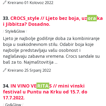
Kreirano 01 Kolovoz 2022
33.
CROCS_style // Ljeto bez boja, uz
ora
ka
i Jibbitza? Dosadno.
/
Style&Glow
/
Ljeto je najbolje godišnje doba za kombiniranje
boja u svakodnevnom stilu. Odabir boja koje
najbolje predstavljaju vašu osobnost i
naglašavaju zabavna vremena. Crocs sandale su
baš za to. Najmaštovitija ...
Kreirano 25 Srpanj 2022
34.
IN VINO VE
RITA
S // mini vinski
festival u Puntu na Krku od 15.7. do
17.7.2022.
/
Go&Glow
/