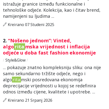
istražuje granice između funkcionalne i
tehnološke odjeće. Kolekcija, kao i čitav brend,
namijenjeni su ljudima ...
Kreirano 07 Studeni 2025
2.
“Nošeno jednom”: Vinted,
algo
rita
mska vrijednost i inflacija
odjeće u doba fast fashion ekonomije
/
Style&Glow
/
... pokazuje znatno kompleksniju sliku: ona nije
samo sekundarno tržište odjeće, nego i
algo
rita
mski posredovana ekonomija
deprecijacije vrijednosti u kojoj se redefinira
odnos između cijene, kvalitete i upotrebe. ...
Kreirano 21 Srpanj 2026