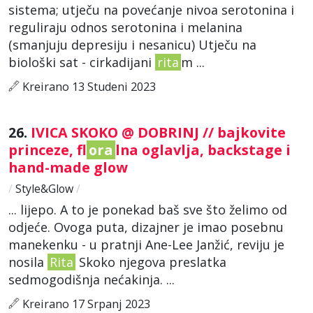
sistema; utječu na povećanje nivoa serotonina i
reguliraju odnos serotonina i melanina
(smanjuju depresiju i nesanicu) Utječu na
biološki sat - cirkadijani
rita
m ...
Kreirano 13 Studeni 2023
26.
IVICA SKOKO @ DOBRINJ // bajkovite
princeze, fl
ora
lna oglavlja, backstage i
hand-made glow
/
Style&Glow
/
... lijepo. A to je ponekad baš sve što želimo od
odjeće. Ovoga puta, dizajner je imao posebnu
manekenku - u pratnji Ane-Lee Janžić, reviju je
nosila
Rita
Skoko njegova preslatka
sedmogodišnja nećakinja. ...
Kreirano 17 Srpanj 2023