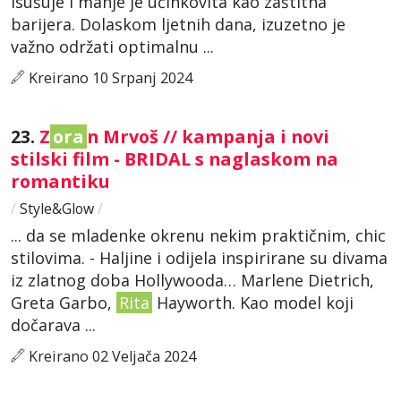
isušuje i manje je učinkovita kao zaštitna
barijera. Dolaskom ljetnih dana, izuzetno je
važno održati optimalnu ...
Kreirano 10 Srpanj 2024
23.
Z
ora
n Mrvoš // kampanja i novi
stilski film - BRIDAL s naglaskom na
romantiku
/
Style&Glow
/
... da se mladenke okrenu nekim praktičnim, chic
stilovima. - Haljine i odijela inspirirane su divama
iz zlatnog doba Hollywooda… Marlene Dietrich,
Greta Garbo,
Rita
Hayworth. Kao model koji
dočarava ...
Kreirano 02 Veljača 2024