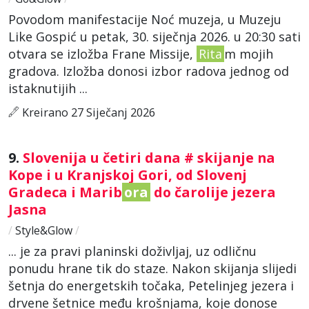
Povodom manifestacije Noć muzeja, u Muzeju
Like Gospić u petak, 30. siječnja 2026. u 20:30 sati
otvara se izložba Frane Missije,
Rita
m mojih
gradova. Izložba donosi izbor radova jednog od
istaknutijih ...
Kreirano 27 Siječanj 2026
9.
Slovenija u četiri dana # skijanje na
Kope i u Kranjskoj Gori, od Slovenj
Gradeca i Marib
ora
do čarolije jezera
Jasna
/
Style&Glow
/
... je za pravi planinski doživljaj, uz odličnu
ponudu hrane tik do staze. Nakon skijanja slijedi
šetnja do energetskih točaka, Petelinjeg jezera i
drvene šetnice među krošnjama, koje donose