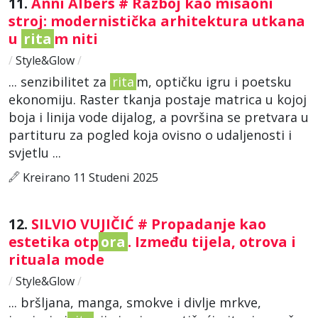
11.
Anni Albers # Razboj kao misaoni
stroj: modernistička arhitektura utkana
u
rita
m niti
/
Style&Glow
/
... senzibilitet za
rita
m, optičku igru i poetsku
ekonomiju. Raster tkanja postaje matrica u kojoj
boja i linija vode dijalog, a površina se pretvara u
partituru za pogled koja ovisno o udaljenosti i
svjetlu ...
Kreirano 11 Studeni 2025
12.
SILVIO VUJIČIĆ # Propadanje kao
estetika otp
ora
. Između tijela, otrova i
rituala mode
/
Style&Glow
/
... bršljana, manga, smokve i divlje mrkve,