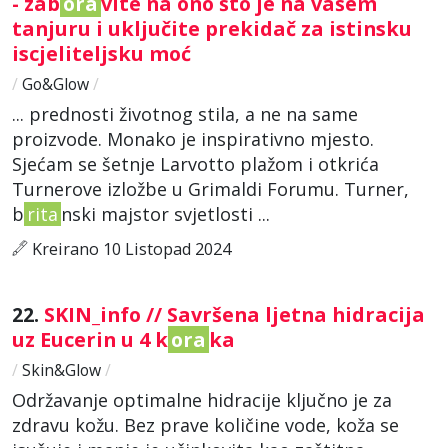
- zab
ora
vite na ono što je na vašem
tanjuru i uključite prekidač za istinsku
iscjeliteljsku moć
/
Go&Glow
/
... prednosti životnog stila, a ne na same
proizvode. Monako je inspirativno mjesto.
Sjećam se šetnje Larvotto plažom i otkrića
Turnerove izložbe u Grimaldi Forumu. Turner,
b
rita
nski majstor svjetlosti ...
Kreirano 10 Listopad 2024
22.
SKIN_info // Savršena ljetna hidracija
uz Eucerin u 4 k
ora
ka
/
Skin&Glow
/
Održavanje optimalne hidracije ključno je za
zdravu kožu. Bez prave količine vode, koža se