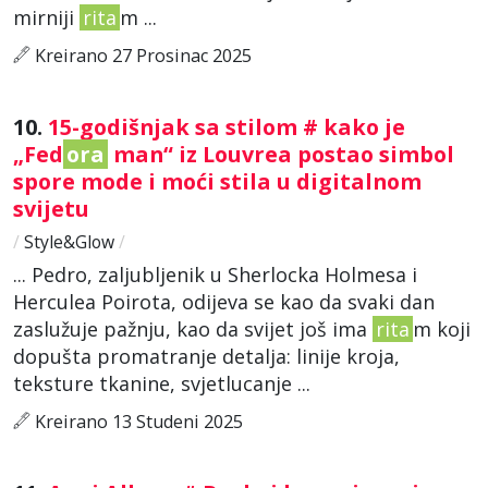
mirniji
rita
m ...
Kreirano 27 Prosinac 2025
10.
15-godišnjak sa stilom # kako je
„Fed
ora
man“ iz Louvrea postao simbol
spore mode i moći stila u digitalnom
svijetu
/
Style&Glow
/
... Pedro, zaljubljenik u Sherlocka Holmesa i
Herculea Poirota, odijeva se kao da svaki dan
zaslužuje pažnju, kao da svijet još ima
rita
m koji
dopušta promatranje detalja: linije kroja,
teksture tkanine, svjetlucanje ...
Kreirano 13 Studeni 2025