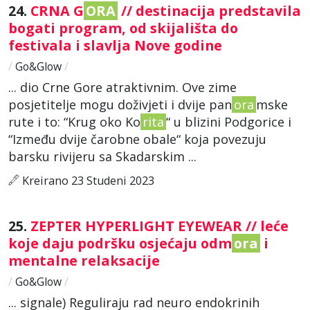
24.
CRNA G
ORA
// destinacija predstavila
bogati program, od skijališta do
festivala i slavlja Nove godine
/
Go&Glow
/
... dio Crne Gore atraktivnim. Ove zime
posjetitelje mogu doživjeti i dvije pan
ora
mske
rute i to: “Krug oko Ko
rita
“ u blizini Podgorice i
“Između dvije čarobne obale“ koja povezuju
barsku rivijeru sa Skadarskim ...
Kreirano 23 Studeni 2023
25.
ZEPTER HYPERLIGHT EYEWEAR // leće
koje daju podršku osjećaju odm
ora
i
mentalne relaksacije
/
Go&Glow
/
... signale) Reguliraju rad neuro endokrinih