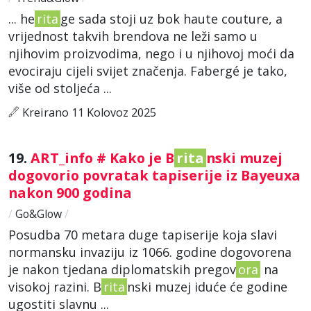
... he
rita
ge sada stoji uz bok haute couture, a
vrijednost takvih brendova ne leži samo u
njihovim proizvodima, nego i u njihovoj moći da
evociraju cijeli svijet značenja. Fabergé je tako,
više od stoljeća ...
Kreirano 11 Kolovoz 2025
19.
ART_info # Kako je B
rita
nski muzej
dogovorio povratak tapiserije iz Bayeuxa
nakon 900 godina
/
Go&Glow
/
Posudba 70 metara duge tapiserije koja slavi
normansku invaziju iz 1066. godine dogovorena
je nakon tjedana diplomatskih pregov
ora
na
visokoj razini. B
rita
nski muzej iduće će godine
ugostiti slavnu ...