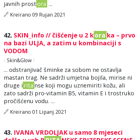
javnih prost
ora
...
Kreirano 09 Rujan 2021
42.
SKIN_info // čišćenje u 2 k
ora
ka – prvo
na bazi ULJA, a zatim u kombinaciji s
VODOM
/
Skin&Glow
/
... odstranjivač šminke za sobom ne ostavlja
mastan trag. Ne sadrži umjetna bojila, mirise ni
druge i
rita
nse koji mogu uznemiriti kožu, ali
zato sadrži pro-vitamin B5, vitamin E i trostruko
pročišćenu vodu. ...
Kreirano 01 Lipanj 2021
43.
IVANA VRDOLJAK u samo 8 mjeseci