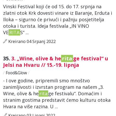
Vinski Festival koji će od 15. do 17. srpnja na
zlatni otok Krk dovesti vinare iz Baranje, Erduta i
Iloka – sigurno će privući i pažnju posjetitelja
otoka i turista. Ideja festivala „IN VINO
VE
RITA
S“ ...
Kreirano 04 Srpanj 2022
35.
3. „Wine, olive & he
rita
ge festival“ u
Jelsi na Hvaru // 15.-19. lipnja
/
Food&Glow
/
- I ove godine, pripremili smo mnoštvo
zanimljivosti i izvrstan program na našem „3.
Wine, olive & he
rita
ge festivalu“. Domaćim i
stranim gostima predstavit ćemo kulturu otoka
Hvara na više razina. U ...
Kreirano 03 Lipanj 2022