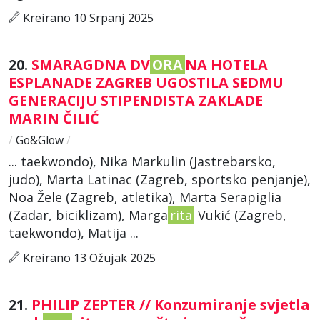
Kreirano 10 Srpanj 2025
20.
SMARAGDNA DV
ORA
NA HOTELA
ESPLANADE ZAGREB UGOSTILA SEDMU
GENERACIJU STIPENDISTA ZAKLADE
MARIN ČILIĆ
/
Go&Glow
/
... taekwondo), Nika Markulin (Jastrebarsko,
judo), Marta Latinac (Zagreb, sportsko penjanje),
Noa Žele (Zagreb, atletika), Marta Serapiglia
(Zadar, biciklizam), Marga
rita
Vukić (Zagreb,
taekwondo), Matija ...
Kreirano 13 Ožujak 2025
21.
PHILIP ZEPTER // Konzumiranje svjetla