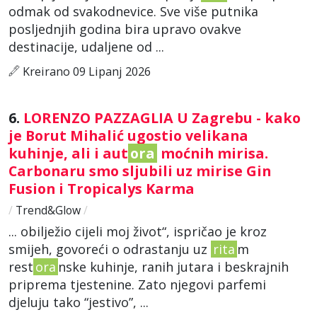
odmak od svakodnevice. Sve više putnika
posljednjih godina bira upravo ovakve
destinacije, udaljene od ...
Kreirano 09 Lipanj 2026
6.
LORENZO PAZZAGLIA U Zagrebu - kako
je Borut Mihalić ugostio velikana
kuhinje, ali i aut
ora
moćnih mirisa.
Carbonaru smo sljubili uz mirise Gin
Fusion i Tropicalys Karma
/
Trend&Glow
/
... obilježio cijeli moj život“, ispričao je kroz
smijeh, govoreći o odrastanju uz
rita
m
rest
ora
nske kuhinje, ranih jutara i beskrajnih
priprema tjestenine. Zato njegovi parfemi
djeluju tako “jestivo”, ...