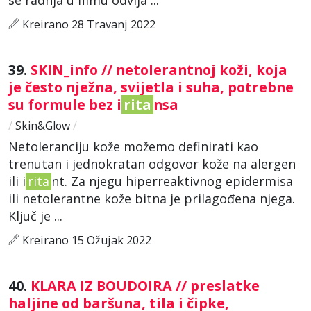
Kreirano 28 Travanj 2022
39.
SKIN_info // netolerantnoj koži, koja
je često nježna, svijetla i suha, potrebne
su formule bez i
rita
nsa
/
Skin&Glow
/
Netoleranciju kože možemo definirati kao
trenutan i jednokratan odgovor kože na alergen
ili i
rita
nt. Za njegu hiperreaktivnog epidermisa
ili netolerantne kože bitna je prilagođena njega.
Ključ je ...
Kreirano 15 Ožujak 2022
40.
KLARA IZ BOUDOIRA // preslatke
haljine od baršuna, tila i čipke,