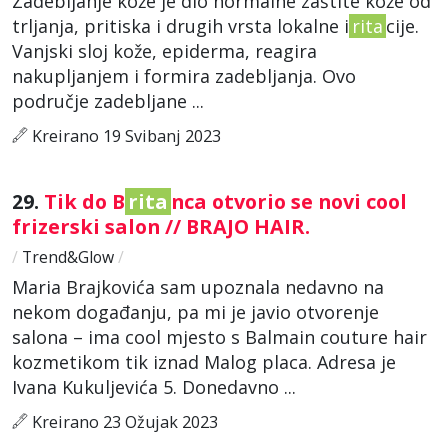
Zadebljanje kože je dio normalne zaštite kože od
trljanja, pritiska i drugih vrsta lokalne i
rita
cije.
Vanjski sloj kože, epiderma, reagira
nakupljanjem i formira zadebljanja. Ovo
područje zadebljane ...
Kreirano 19 Svibanj 2023
29.
Tik do B
rita
nca otvorio se novi cool
frizerski salon // BRAJO HAIR.
/
Trend&Glow
/
Maria Brajkovića sam upoznala nedavno na
nekom događanju, pa mi je javio otvorenje
salona – ima cool mjesto s Balmain couture hair
kozmetikom tik iznad Malog placa. Adresa je
Ivana Kukuljevića 5. Donedavno ...
Kreirano 23 Ožujak 2023