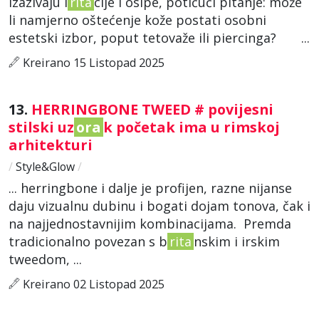
izazivaju i
rita
cije i osipe, potičući pitanje: može
li namjerno oštećenje kože postati osobni
estetski izbor, poput tetovaže ili piercinga? ...
Kreirano 15 Listopad 2025
13.
HERRINGBONE TWEED # povijesni
stilski uz
ora
k početak ima u rimskoj
arhitekturi
/
Style&Glow
/
... herringbone i dalje je profijen, razne nijanse
daju vizualnu dubinu i bogati dojam tonova, čak i
na najjednostavnijim kombinacijama. Premda
tradicionalno povezan s b
rita
nskim i irskim
tweedom, ...
Kreirano 02 Listopad 2025