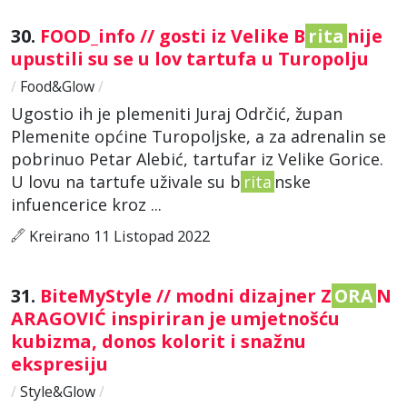
30.
FOOD_info // gosti iz Velike B
rita
nije
upustili su se u lov tartufa u Turopolju
/
Food&Glow
/
Ugostio ih je plemeniti Juraj Odrčić, župan
Plemenite općine Turopoljske, a za adrenalin se
pobrinuo Petar Alebić, tartufar iz Velike Gorice.
U lovu na tartufe uživale su b
rita
nske
infuencerice kroz ...
Kreirano 11 Listopad 2022
31.
BiteMyStyle // modni dizajner Z
ORA
N
ARAGOVIĆ inspiriran je umjetnošću
kubizma, donos kolorit i snažnu
ekspresiju
/
Style&Glow
/