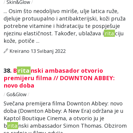
/
Skin&Glow
/
... Osim što neodoljivo miriše, ulje latica ruže,
djeluje protuupalno i antibakterijski, koži pruža
potrebne vitamine i hidrataciju te pospješuje
njezinu elastičnost. Također, ublažava i
rita
ciju
kože, potiče ...
Kreirano 13 Svibanj 2022
38.
B
rita
nski ambasador otvorio
premijeru filma // DOWNTON ABBEY:
novo doba
/
Go&Glow
/
Svečana premijera filma Downton Abbey: novo
doba (Downton Abbey: A New Era) održana je u
Kaptol Boutique Cinema, a otvorio ju je
b
rita
nski ambassador Simon Thomas. Obzirom
se radnja u filmu odvija ...