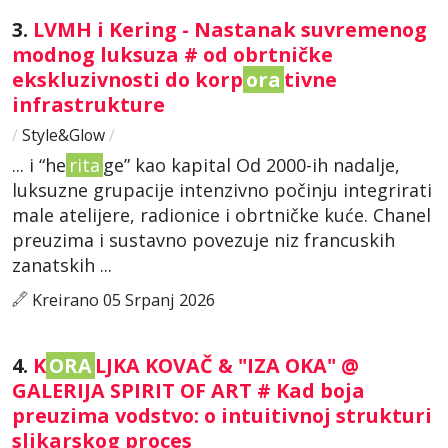
3.
LVMH i Kering - Nastanak suvremenog
modnog luksuza # od obrtničke
ekskluzivnosti do korp
ora
tivne
infrastrukture
/
Style&Glow
/
... i “he
rita
ge” kao kapital Od 2000-ih nadalje,
luksuzne grupacije intenzivno počinju integrirati
male atelijere, radionice i obrtničke kuće. Chanel
preuzima i sustavno povezuje niz francuskih
zanatskih ...
Kreirano 05 Srpanj 2026
4.
K
ORA
LJKA KOVAČ & "IZA OKA" @
GALERIJA SPIRIT OF ART # Kad boja
preuzima vodstvo: o intuitivnoj strukturi
slikarskog proces