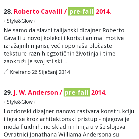
28.
Roberto Cavalli /
pre-fall
2014.
/
Style&Glow
/
Ne samo da slavni talijanski dizajner Roberto
Cavalli u novoj kolekciji koristi animal motive
izražajnih nijansi, već i oponaša pločaste
teksture raznih egzotičnih životinja i time
zaokružuje svoj stilski ...
Kreirano 26 Siječanj 2014
29.
J. W. Anderson /
pre-fall
2014.
/
Style&Glow
/
Londonski dizajner nanovo rastvara konstrukciju
i igra se kroz arhitektonski pristup - njegova je
moda fluidnih, no skladnih linija u više slojeva.
Ovratnici Jonathana Williama Andersona su