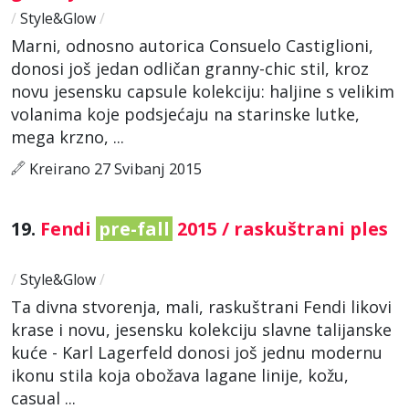
/
Style&Glow
/
Marni, odnosno autorica Consuelo Castiglioni,
donosi još jedan odličan granny-chic stil, kroz
novu jesensku capsule kolekciju: haljine s velikim
volanima koje podsjećaju na starinske lutke,
mega krzno, ...
Kreirano 27 Svibanj 2015
19.
Fendi
pre-fall
2015 / raskuštrani ples
/
Style&Glow
/
Ta divna stvorenja, mali, raskuštrani Fendi likovi
krase i novu, jesensku kolekciju slavne talijanske
kuće - Karl Lagerfeld donosi još jednu modernu
ikonu stila koja obožava lagane linije, kožu,
casual ...