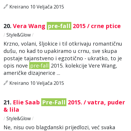
Kreirano 10 Veljača 2015
20.
Vera Wang
pre-fall
2015 / crne ptice
/
Style&Glow
/
Krzno, volani, šljokice i til otkrivaju romantičnu
dušu, no kad to upakiramo u crnu, sve skupa
postaje tajanstveno i egzotično - ukratko, to je
opis nove
pre-fall
2015. kolekcije Vere Wang,
američke dizajnerice ...
Kreirano 10 Veljača 2015
21.
Elie Saab
Pre-Fall
2015. / vatra, puder
& lila
/
Style&Glow
/
Ne, nisu ovo blagdanski prijedlozi, već svaka