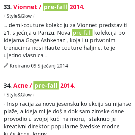
33.
Vionnet /
pre-fall
2014.
/
Style&Glow
/
... demi-couture kolekciju za Vionnet predstaviti
21. siječnja u Parizu. Nova
pre-fall
kolekcija po
idejama Goge Ashkenazi, koja i u privatnim
trenucima nosi Haute couture haljine, te je
ujedno vlasnica ...
Kreirano 09 Siječanj 2014
34.
Acne /
pre-fall
2014.
/
Style&Glow
/
- Inspiracija za novu jesensku kolekciju su nijanse
plaže, a ideja mi je došla dok sam zimske dane
provodio u svojoj kući na moru, istaknuo je
kreativni direktor popularne švedske modne
kuće Acne, Jonny ...