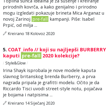
Toplina sunca idealna je za sušenje i kreiranje
prirodnih kovrča, a kako genijalno i prirodno
mogu izgledati pokazuje brineta Mica Arganaz u
novoj Zarinoj
pre-fall
kampanji. Piše: Isabel
Prpić, od milja ...
Kreirano 18 Kolovoz 2020
5.
COAT_info // koji su najljepši BURBERRY
kaputi
pre-fall
2020 kolekcije?
/
Style&Glow
/
Irina Shayk isprobala je nove modele kaputa
slavnog britanskog brenda Burberry, a prva
nagrada pripala je grafitti modelu. Očito je da
Riccardo Tisci uvodi street-style notu, pojačava
je bojama i natpisima ...
Kreirano 14 Siječanj 2020