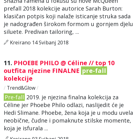
Snažna ramena u fokusu su nove McQueen
prefall 2018 kolekcije autorice Sarah Burton:
klasičan potpis koji nalaže isticanje struka sada
je nadograđen širokom formom u gornjem djelu
siluete. Predivan tailoring, ...
Kreirano 14 Svibanj 2018
11.
PHOEBE PHILO @ Céline // top 10
outfita njezine FINALNE
pre-fall
kolekcije
/
Trend&Glow
/
Pre-fall
2019. je njezina finalna kolekcija za
Céline jer Phoebe Philo odlazi, naslijedit će je
Hedi Slimane. Phoebe, žena koja je u modu uvela
neobične, čudne i pomaknute stilske momente,
koja je isfurala ...
Kreirano 03 Svibanj 2018