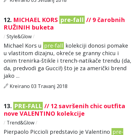
12.
MICHAEL KORS
pre-fall
// 9 čarobnih
RUŽINIH buketa
/
Style&Glow
/
Michael Kors u
pre-fall
kolekciji donosi pomake
u vlastitom dizajnu, okreće se granny chicu i
onim trenirka-štikle i trench-natikače trendu (da,
da, predvodi ga Gucci!) što je za američki brend
jako ...
Kreirano 03 Travanj 2018
13.
PRE-FALL
// 12 savršenih chic outfita
nove VALENTINO kolekcije
/
Trend&Glow
/
Pierpaolo Piccioli predstavio je Valentino
pre-