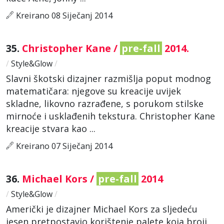
Kreirano 08 Siječanj 2014
35.
Christopher Kane /
pre-fall
2014.
/
Style&Glow
/
Slavni škotski dizajner razmišlja poput modnog
matematičara: njegove su kreacije uvijek
skladne, likovno razrađene, s porukom stilske
mirnoće i usklađenih tekstura. Christopher Kane
kreacije stvara kao ...
Kreirano 07 Siječanj 2014
36.
Michael Kors /
pre-fall
2014
/
Style&Glow
/
Američki je dizajner Michael Kors za sljedeću
jesen pretpostavio korištenje palete koja broji