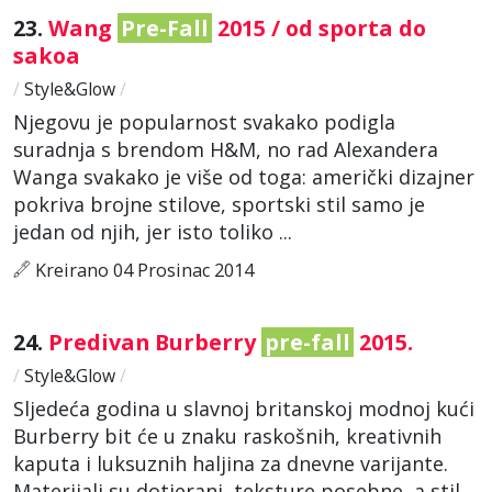
23.
Wang
Pre-Fall
2015 / od sporta do
sakoa
/
Style&Glow
/
Njegovu je popularnost svakako podigla
suradnja s brendom H&M, no rad Alexandera
Wanga svakako je više od toga: američki dizajner
pokriva brojne stilove, sportski stil samo je
jedan od njih, jer isto toliko ...
Kreirano 04 Prosinac 2014
24.
Predivan Burberry
pre-fall
2015.
/
Style&Glow
/
Sljedeća godina u slavnoj britanskoj modnoj kući
Burberry bit će u znaku raskošnih, kreativnih
kaputa i luksuznih haljina za dnevne varijante.
Materijali su dotjerani, teksture posebne, a stil