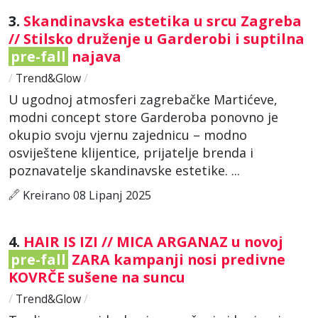
3.
Skandinavska estetika u srcu Zagreba
// Stilsko druženje u Garderobi i suptilna
pre-fall
najava
/
Trend&Glow
/
U ugodnoj atmosferi zagrebačke Martićeve,
modni concept store Garderoba ponovno je
okupio svoju vjernu zajednicu – modno
osviještene klijentice, prijatelje brenda i
poznavatelje skandinavske estetike. ...
Kreirano 08 Lipanj 2025
4.
HAIR IS IZI // MICA ARGANAZ u novoj
pre-fall
ZARA kampanji nosi predivne
KOVRČE sušene na suncu
/
Trend&Glow
/