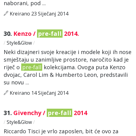
naborani, pod ...
Kreirano 23 Siječanj 2014
30.
Kenzo /
pre-fall
2014.
/
Style&Glow
/
Neki dizajneri svoje kreacije i modele koji ih nose
smještaju u zanimljive prostore, naročito kad je
riječ o
pre-fall
kolekcijama. Ovoga puta Kenzo
dvojac, Carol Lim & Humberto Leon, predstavili
su novu ...
Kreirano 14 Siječanj 2014
31.
Givenchy /
pre-fall
2014
/
Style&Glow
/
Riccardo Tisci je vrlo zaposlen, bit će ovo za