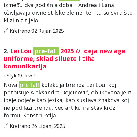
između dva godišnja doba. Andrea i Lana
oživljavaju divne stilske elemente - tu su svila što
klizi niz tijelo, ...
Kreirano 02 Rujan 2025
2.
Lei Lou
pre-fall
2025 // Ideja new age
uniforme, sklad siluete i tiha
komunikacija
/
Style&Glow
/
Nova
pre-fall
kolekcija brenda Lei Lou, koji
potpisuje Aleksandra Dojčinović, oblikovana je iz
ideje odjeće kao jezika, kao sustava znakova koji
ne podilazi trendu, već artikulira stav kroz
formu. Konstrukcija ...
Kreirano 26 Lipanj 2025