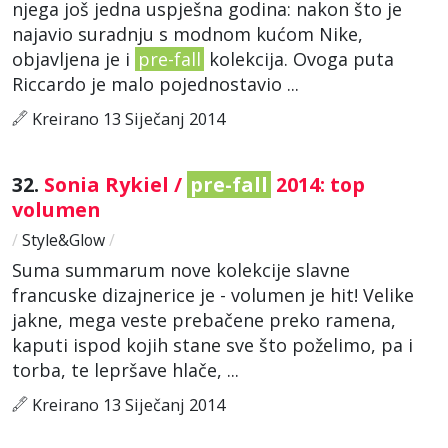
njega još jedna uspješna godina: nakon što je
najavio suradnju s modnom kućom Nike,
objavljena je i
pre-fall
kolekcija. Ovoga puta
Riccardo je malo pojednostavio ...
Kreirano 13 Siječanj 2014
32.
Sonia Rykiel /
pre-fall
2014: top
volumen
/
Style&Glow
/
Suma summarum nove kolekcije slavne
francuske dizajnerice je - volumen je hit! Velike
jakne, mega veste prebačene preko ramena,
kaputi ispod kojih stane sve što poželimo, pa i
torba, te lepršave hlače, ...
Kreirano 13 Siječanj 2014