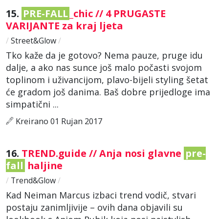
15.
PRE-FALL
_chic // 4 PRUGASTE
VARIJANTE za kraj ljeta
/
Street&Glow
/
Tko kaže da je gotovo? Nema pauze, pruge idu
dalje, a ako nas sunce još malo počasti svojom
toplinom i uživancijom, plavo-bijeli styling šetat
će gradom još danima. Baš dobre prijedloge ima
simpatični ...
Kreirano 01 Rujan 2017
16.
TREND.guide // Anja nosi glavne
pre-
fall
haljine
/
Trend&Glow
/
Kad Neiman Marcus izbaci trend vodič, stvari
postaju zanimljivije – ovih dana objavili su