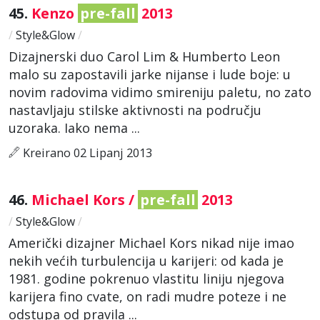
45.
Kenzo
pre-fall
2013
/
Style&Glow
/
Dizajnerski duo Carol Lim & Humberto Leon
malo su zapostavili jarke nijanse i lude boje: u
novim radovima vidimo smireniju paletu, no zato
nastavljaju stilske aktivnosti na području
uzoraka. Iako nema ...
Kreirano 02 Lipanj 2013
46.
Michael Kors /
pre-fall
2013
/
Style&Glow
/
Američki dizajner Michael Kors nikad nije imao
nekih većih turbulencija u karijeri: od kada je
1981. godine pokrenuo vlastitu liniju njegova
karijera fino cvate, on radi mudre poteze i ne
odstupa od pravila ...