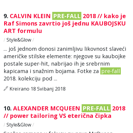
9.
CALVIN KLEIN
PRE-FALL
2018 // kako je
Raf Simons zavrtio još jednu KAUBOJSKU
ART formulu
/
Style&Glow
/
... još jednom donosi zanimljivu likovnost slaveći
američke stilske elemente: njegove su kaubojke
postale super-hit, nabrijao ih je srebrnim
kapicama i snažnim bojama. Fotke za
pre-fall
2018. kolekciju pod ...
Kreirano 18 Svibanj 2018
10.
ALEXANDER MCQUEEN
PRE-FALL
2018
// power tailoring VS eterična čipka
/
Style&Glow
/