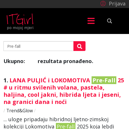
Prijava
Ukupno:
rezultata pronađeno.
93
1.
LANA PULJIĆ i LOKOMOTIVA
Pre-Fall
25
# u ritmu svilenih volana, pastela,
haljina, cool jakni, hibrida ljeta i jeseni,
na granici dana i noći
/
Trend&Glow
/
... uloge pripadaju hibridnoj ljetno-zimskoj
kolekciji Lokomotiva
Pre-fall
2025 koja lebdi