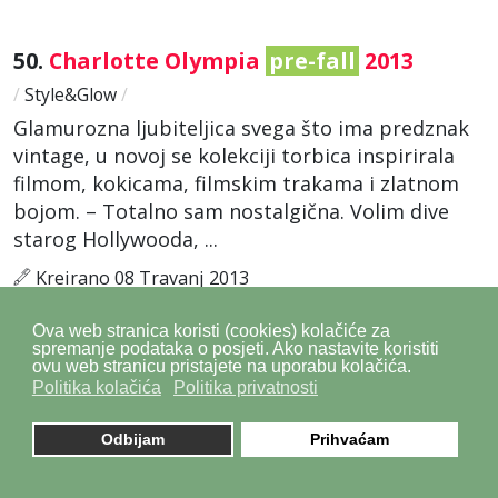
50.
Charlotte Olympia
pre-fall
2013
/
Style&Glow
/
Glamurozna ljubiteljica svega što ima predznak
vintage, u novoj se kolekciji torbica inspirirala
filmom, kokicama, filmskim trakama i zlatnom
bojom. – Totalno sam nostalgična. Volim dive
starog Hollywooda, ...
Kreirano 08 Travanj 2013
Ova web stranica koristi (cookies) kolačiće za
51.
Jean Paul Gaultier /
pre-fall
2013
spremanje podataka o posjeti. Ako nastavite koristiti
ovu web stranicu pristajete na uporabu kolačića.
/
Style&Glow
/
Politika kolačića
Politika privatnosti
... i brišemo stilska pravila.
Pre-fall
kolekcija
Odbijam
Prihvaćam
sastoji se od inovativnih jakni, kaputa i hlača
koje su zapravo spoj dvaju svjetova. Za