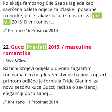
kolekcija famoznog Elie Saaba izgleda kao
savršena paleta odjeće za izlaske i posebne
trenutke, pa je takav slučaj i s novom, za
pre-
fall
2015. Divni tonovi ...
Kreirano 16 Prosinac 2014
22.
Gucci
Pre-fall
2015. / masculine
romantika
/
Style&Glow
/
Bazični krojevi odijela u divnim zagasitim
tonovima i krzno plus ženstvene haljine s op-art
printom odlična je formula Fride Gianinni za
novu sezonu kuće Gucci: radi se o savršenoj
eleganciji potpisanoj ...
Kreirano 11 Prosinac 2014