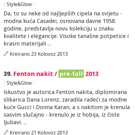
/
Style&Glow
/
Da, to su neke od najljepših cipela na svijetu -
modna kuća Casadei, osnovana davne 1958.
godine, predstavlja novu kolekciju u znaku
kvalitete i elegancije. Visoke tanašne potpetice i
krasni materijali ...
Kreirano 23 Kolovoz 2013
39.
Fenton nakit /
pre-fall
2013
/
Style&Glow
/
Iskustvo je autorica Fenton nakita, diplomirana
slikarica Dana Lorenz, zaradila radeći za modne
kuće Gucci i Donna Karan, a s nakitom je krenula
sasvim slučajno - krenulo je iz hobija, iz čiste
ljubavi. ...
Kreirano 21 Kolovoz 2013