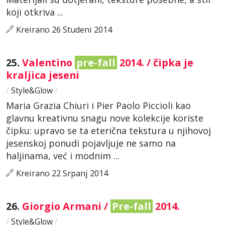
koji otkriva ...
Kreirano 26 Studeni 2014
25.
Valentino
pre-fall
2014. / čipka je
kraljica jeseni
/
Style&Glow
/
Maria Grazia Chiuri i Pier Paolo Piccioli kao
glavnu kreativnu snagu nove kolekcije koriste
čipku: upravo se ta eterična tekstura u njihovoj
jesenskoj ponudi pojavljuje ne samo na
haljinama, već i modnim ...
Kreirano 22 Srpanj 2014
26.
Giorgio Armani /
Pre-fall
2014.
/
Style&Glow
/