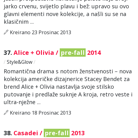
jarko crvenu, svijetlo plavu i bež: upravo su ovo
glavni elementi nove kolekcije, a našli su se na
klasičnim ...
Kreirano 23 Prosinac 2013
37.
Alice + Olivia /
pre-fall
2014
/
Style&Glow
/
Romantična drama s notom ženstvenosti – nova
kolekcija američke dizajnerice Stacey Bendet za
brend Alice + Olivia nastavlja svoje stilsko
putovanje i predlaže suknje A kroja, retro veste i
ultra-nježne ...
Kreirano 18 Prosinac 2013
38.
Casadei /
pre-fall
2013