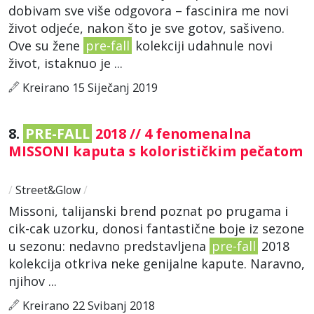
dobivam sve više odgovora – fascinira me novi
život odjeće, nakon što je sve gotov, sašiveno.
Ove su žene
pre-fall
kolekciji udahnule novi
život, istaknuo je ...
Kreirano 15 Siječanj 2019
8.
PRE-FALL
2018 // 4 fenomenalna
MISSONI kaputa s kolorističkim pečatom
/
Street&Glow
/
Missoni, talijanski brend poznat po prugama i
cik-cak uzorku, donosi fantastične boje iz sezone
u sezonu: nedavno predstavljena
pre-fall
2018
kolekcija otkriva neke genijalne kapute. Naravno,
njihov ...
Kreirano 22 Svibanj 2018