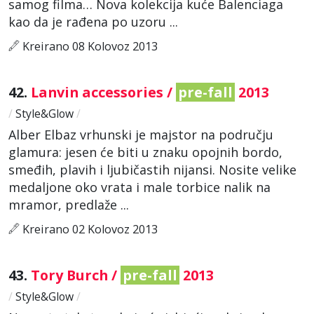
samog filma… Nova kolekcija kuće Balenciaga
kao da je rađena po uzoru ...
Kreirano 08 Kolovoz 2013
42.
Lanvin accessories /
pre-fall
2013
/
Style&Glow
/
Alber Elbaz vrhunski je majstor na području
glamura: jesen će biti u znaku opojnih bordo,
smeđih, plavih i ljubičastih nijansi. Nosite velike
medaljone oko vrata i male torbice nalik na
mramor, predlaže ...
Kreirano 02 Kolovoz 2013
43.
Tory Burch /
pre-fall
2013
/
Style&Glow
/