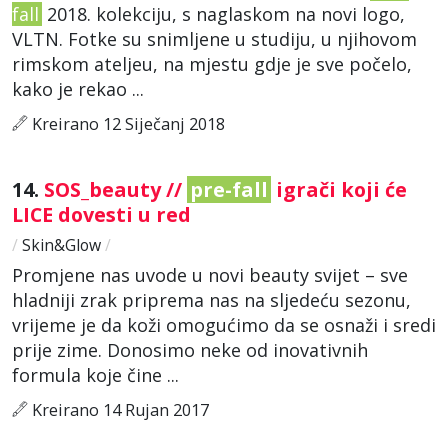
fall
2018. kolekciju, s naglaskom na novi logo,
VLTN. Fotke su snimljene u studiju, u njihovom
rimskom ateljeu, na mjestu gdje je sve počelo,
kako je rekao ...
Kreirano 12 Siječanj 2018
14.
SOS_beauty //
pre-fall
igrači koji će
LICE dovesti u red
/
Skin&Glow
/
Promjene nas uvode u novi beauty svijet – sve
hladniji zrak priprema nas na sljedeću sezonu,
vrijeme je da koži omogućimo da se osnaži i sredi
prije zime. Donosimo neke od inovativnih
formula koje čine ...
Kreirano 14 Rujan 2017