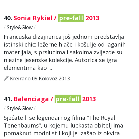
40.
Sonia Rykiel /
pre-fall
2013
/
Style&Glow
/
Francuska dizajnerica još jednom predstavlja
istinski chic: ležerne hlače i košulje od laganih
materijala, s prslucima i sakoima zvijezde su
njezine jesenske kolekcije. Autorica se igra
elementima kao ...
Kreirano 09 Kolovoz 2013
41.
Balenciaga /
pre-fall
2013
/
Style&Glow
/
Sjećate li se legendarnog filma "The Royal
Tenenbaums", u kojemu luckasta obitelj ima
pomaknut modni stil koji je izašao iz okvira