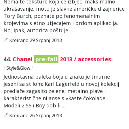
Nema te teksture koja će izbjeći maksimalno
ukrašavanje, moto je slavne američke dizajnerice
Tory Burch, poznate po fenomenalnim
krojevima s etno utjecajem i brdom aplikacija.
No, ipak, autorica poštuje ...
Kreirano 29 Srpanj 2013
44.
Chanel
pre-fall
2013 / accessories
/
Style&Glow
/
Jednostavna paleta boja u znaku je tmurne
jeseni sa stilom: Karl Lagerfeld u novoj kolekciji
predlaže zagasito zelene, metalno plave i
karakteristične nijanse sivkaste čokolade…
Modeli 2.55 i Boy dobili ...
Kreirano 26 Srpanj 2013