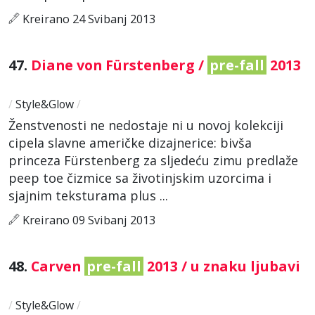
Kreirano 24 Svibanj 2013
47.
Diane von Fürstenberg /
pre-fall
2013
/
Style&Glow
/
Ženstvenosti ne nedostaje ni u novoj kolekciji
cipela slavne američke dizajnerice: bivša
princeza Fürstenberg za sljedeću zimu predlaže
peep toe čizmice sa životinjskim uzorcima i
sjajnim teksturama plus ...
Kreirano 09 Svibanj 2013
48.
Carven
pre-fall
2013 / u znaku ljubavi
/
Style&Glow
/