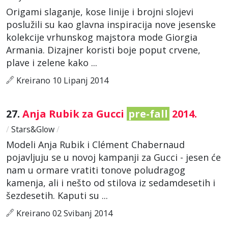
Origami slaganje, kose linije i brojni slojevi
poslužili su kao glavna inspiracija nove jesenske
kolekcije vrhunskog majstora mode Giorgia
Armania. Dizajner koristi boje poput crvene,
plave i zelene kako ...
Kreirano 10 Lipanj 2014
27.
Anja Rubik za Gucci
pre-fall
2014.
/
Stars&Glow
/
Modeli Anja Rubik i Clément Chabernaud
pojavljuju se u novoj kampanji za Gucci - jesen će
nam u ormare vratiti tonove poludragog
kamenja, ali i nešto od stilova iz sedamdesetih i
šezdesetih. Kaputi su ...
Kreirano 02 Svibanj 2014