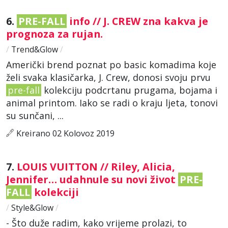
6.
PRE-FALL
info // J. CREW zna kakva je
prognoza za rujan.
/
Trend&Glow
/
Američki brend poznat po basic komadima koje
želi svaka klasičarka, J. Crew, donosi svoju prvu
pre-fall
kolekciju podcrtanu prugama, bojama i
animal printom. Iako se radi o kraju ljeta, tonovi
su sunčani, ...
Kreirano 02 Kolovoz 2019
7.
LOUIS VUITTON // Riley, Alicia,
Jennifer… udahnule su novi život
PRE-
FALL
kolekciji
/
Style&Glow
/
- Što duže radim, kako vrijeme prolazi, to