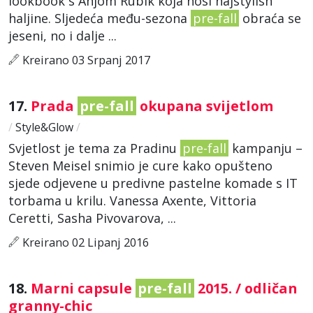
lookbook s Anjom Rubik koja nosi najstylish
haljine. Sljedeća među-sezona
pre-fall
obraća se
jeseni, no i dalje ...
Kreirano 03 Srpanj 2017
17.
Prada
pre-fall
okupana svijetlom
/
Style&Glow
/
Svjetlost je tema za Pradinu
pre-fall
kampanju –
Steven Meisel snimio je cure kako opušteno
sjede odjevene u predivne pastelne komade s IT
torbama u krilu. Vanessa Axente, Vittoria
Ceretti, Sasha Pivovarova, ...
Kreirano 02 Lipanj 2016
18.
Marni capsule
pre-fall
2015. / odličan
granny-chic