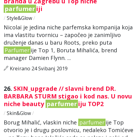
branda u Zagrebu u Top niche
parfumer
iji
/
Style&Glow
/
Nicolaï je jedina niche parfemska kompanija koja
ima vlastitu tvornicu – započeo je zanimljivo
druženje danas u baru Roots, preko puta
Parfumer
ije Top 1, Boruta Mihalića, brend
manager Damien Flynn. ...
Kreirano 24 Svibanj 2019
26.
SKIN_upgrade // slavni brend DR.
BARBARA STURM stigao i kod nas. U novu
niche beauty
parfumer
iju TOP2
/
Skin&Glow
/
Borug Mihalić, vlaskin niche
parfumer
ije Top
otvorio je i drugu poslovnicu, nedaleko Tomićeve