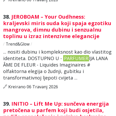
38.
JEROBOAM – Your Oudhness:
kraljevski miris ouda koji spaja egzotiku
mangrova, dimnu dubinu i senzualnu
toplinu u izraz intenzivne elegancije
/
Trend&Glow
/
... nositi dubinu i kompleksnost kao dio vlastitog
identiteta. DOSTUPNO U -
PARFUMER
IJA LANA
ÂME DE FLEUR - Liquides Imaginaires #
olfaktorna elegija o žudnji, gubitku i
transformativnoj ljepoti cvijeta ...
Kreirano 06 Travanj 2026
39.
INITIO – Lift Me Up: sunčeva energija
pretočena u parfem koji budi osjetila,