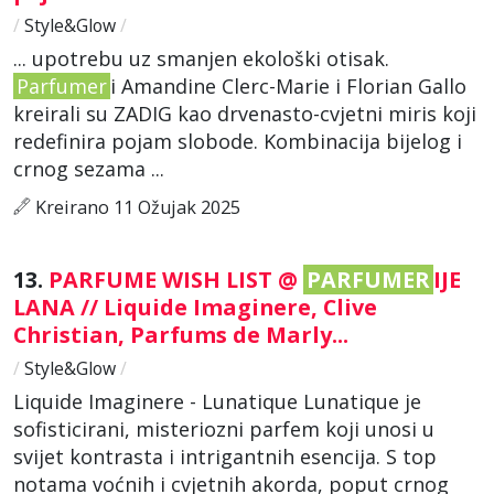
/
Style&Glow
/
... upotrebu uz smanjen ekološki otisak.
Parfumer
i Amandine Clerc-Marie i Florian Gallo
kreirali su ZADIG kao drvenasto-cvjetni miris koji
redefinira pojam slobode. Kombinacija bijelog i
crnog sezama ...
Kreirano 11 Ožujak 2025
13.
PARFUME WISH LIST @
PARFUMER
IJE
LANA // Liquide Imaginere, Clive
Christian, Parfums de Marly...
/
Style&Glow
/
Liquide Imaginere - Lunatique Lunatique je
sofisticirani, misteriozni parfem koji unosi u
svijet kontrasta i intrigantnih esencija. S top
notama voćnih i cvjetnih akorda, poput crnog