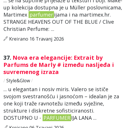
... se na suptilne prijelaze u teksturi i boji. Make-
up kolekcija dostupna je u Müller poslovnicama,
Martimex
parfumer
ijama i na martimex.hr.
STRANGE HEAVENS OUT OF THE BLUE / Clive
Christian Perfume: ...
Kreirano 16 Travanj 2026
37.
Nova era elegancije: Extrait by
Parfums de Marly # između nasljeđa i
suvremenog izraza
/
Style&Glow
/
... u elegantan i nosiv miris. Valero se ističe
svojom svestranošću i jasnoćom – idealan je za
one koji traže ravnotežu između svježine,
strukture i diskretne sofisticiranosti.
DOSTUPNO U -
PARFUMER
IJA LANA ...
Kreirano 06 Travanj 2026