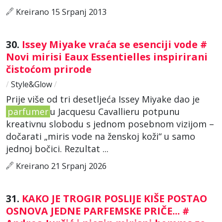
Kreirano 15 Srpanj 2013
30.
Issey Miyake vraća se esenciji vode #
Novi mirisi Eaux Essentielles inspirirani
čistoćom prirode
/
Style&Glow
/
Prije više od tri desetljeća Issey Miyake dao je
parfumer
u Jacquesu Cavallieru potpunu
kreativnu slobodu s jednom posebnom vizijom –
dočarati „miris vode na ženskoj koži“ u samo
jednoj bočici. Rezultat ...
Kreirano 21 Srpanj 2026
31.
KAKO JE TROGIR POSLIJE KIŠE POSTAO
OSNOVA JEDNE PARFEMSKE PRIČE... #