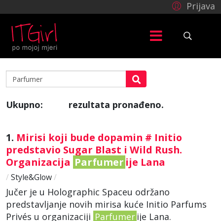
Prijava
Ukupno:
rezultata pronađeno.
680
1.
Mirisi koji bude dopamin # Initio
predstavio Sugar Blast i Wild Rush.
Organizacija
Parfumer
ije Lana
/
Style&Glow
/
Jučer je u Holographic Spaceu održano
predstavljanje novih mirisa kuće Initio Parfums
Privés u organizaciji
Parfumer
ije Lana.