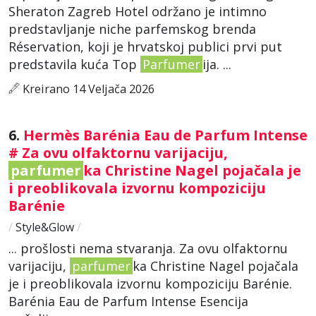
Sheraton Zagreb Hotel održano je intimno
predstavljanje niche parfemskog brenda
Réservation, koji je hrvatskoj publici prvi put
predstavila kuća Top
Parfumer
ija. ...
Kreirano 14 Veljača 2026
6.
Hermès Barénia Eau de Parfum Intense
# Za ovu olfaktornu varijaciju,
parfumer
ka Christine Nagel pojačala je
i preoblikovala izvornu kompoziciju
Barénie
/
Style&Glow
/
... prošlosti nema stvaranja. Za ovu olfaktornu
varijaciju,
parfumer
ka Christine Nagel pojačala
je i preoblikovala izvornu kompoziciju Barénie.
Barénia Eau de Parfum Intense Esencija