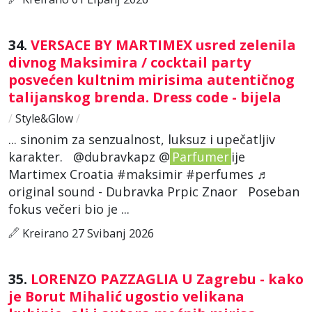
34.
VERSACE BY MARTIMEX usred zelenila
divnog Maksimira / cocktail party
posvećen kultnim mirisima autentičnog
talijanskog brenda. Dress code - bijela
/
Style&Glow
/
... sinonim za senzualnost, luksuz i upečatljiv
karakter. @dubravkapz @
Parfumer
ije
Martimex Croatia #maksimir #perfumes ♬
original sound - Dubravka Prpic Znaor Poseban
fokus večeri bio je ...
Kreirano 27 Svibanj 2026
35.
LORENZO PAZZAGLIA U Zagrebu - kako
je Borut Mihalić ugostio velikana