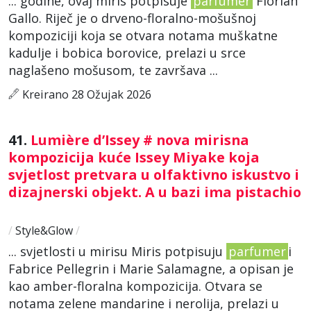
... godine, ovaj miris potpisuje
parfumer
Florian
Gallo. Riječ je o drveno-floralno-mošušnoj
kompoziciji koja se otvara notama muškatne
kadulje i bobica borovice, prelazi u srce
naglašeno mošusom, te završava ...
Kreirano 28 Ožujak 2026
41.
Lumière d’Issey # nova mirisna
kompozicija kuće Issey Miyake koja
svjetlost pretvara u olfaktivno iskustvo i
dizajnerski objekt. A u bazi ima pistachio
/
Style&Glow
/
... svjetlosti u mirisu Miris potpisuju
parfumer
i
Fabrice Pellegrin i Marie Salamagne, a opisan je
kao amber-floralna kompozicija. Otvara se
notama zelene mandarine i nerolija, prelazi u