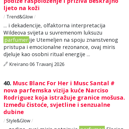
podiže raspoloženje i priziva beskrajno
ljeto na koži
/
Trend&Glow
/
... i dekadencije, olfaktorna interpretacija
Wildeova svijeta u suvremenom luksuzu
parfumer
ije Utemeljen na spoju znanstvenog
pristupa i emocionalne rezonance, ovaj miris
djeluje kao osobni ritual energije ...
Kreirano 06 Travanj 2026
40.
Musc Blanc For Her i Musc Santal #
nova parfemska vizija kuće Narciso
Rodriguez koja istražuje granice mošusa.
Između čistoće, svjetline i senzualne
dubine
/
Style&Glow
/