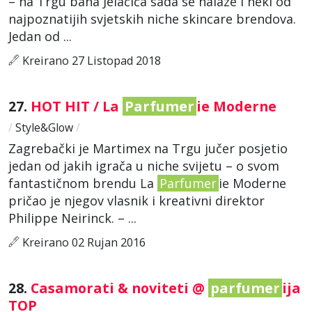
– na Trgu bana Jelačića sada se nalaze i neki od
najpoznatijih svjetskih niche skincare brendova.
Jedan od ...
Kreirano 27 Listopad 2018
27.
HOT HIT / La
Parfumer
ie Moderne
/
Style&Glow
/
Zagrebački je Martimex na Trgu jučer posjetio
jedan od jakih igrača u niche svijetu – o svom
fantastičnom brendu La
Parfumer
ie Moderne
pričao je njegov vlasnik i kreativni direktor
Philippe Neirinck. – ...
Kreirano 02 Rujan 2016
28.
Casamorati & noviteti @
parfumer
ija
TOP