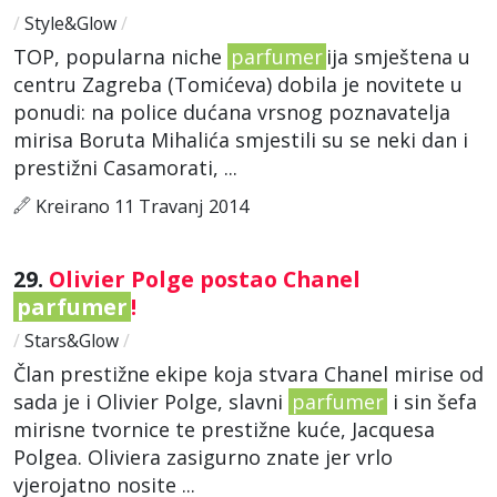
/
Style&Glow
/
TOP, popularna niche
parfumer
ija smještena u
centru Zagreba (Tomićeva) dobila je novitete u
ponudi: na police dućana vrsnog poznavatelja
mirisa Boruta Mihalića smjestili su se neki dan i
prestižni Casamorati, ...
Kreirano 11 Travanj 2014
29.
Olivier Polge postao Chanel
parfumer
!
/
Stars&Glow
/
Član prestižne ekipe koja stvara Chanel mirise od
sada je i Olivier Polge, slavni
parfumer
i sin šefa
mirisne tvornice te prestižne kuće, Jacquesa
Polgea. Oliviera zasigurno znate jer vrlo
vjerojatno nosite ...