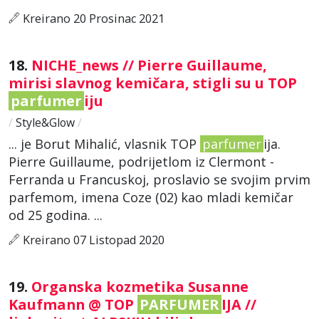
Kreirano 20 Prosinac 2021
18.
NICHE_news // Pierre Guillaume,
mirisi slavnog kemičara, stigli su u TOP
parfumer
iju
/
Style&Glow
/
... je Borut Mihalić, vlasnik TOP
parfumer
ija.
Pierre Guillaume, podrijetlom iz Clermont -
Ferranda u Francuskoj, proslavio se svojim prvim
parfemom, imena Coze (02) kao mladi kemičar
od 25 godina. ...
Kreirano 07 Listopad 2020
19.
Organska kozmetika Susanne
Kaufmann @ TOP
PARFUMER
IJA //