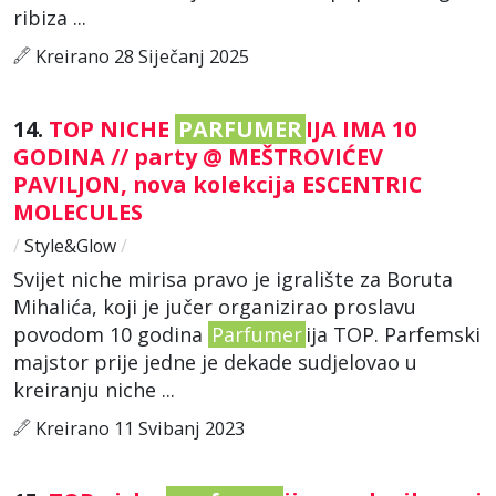
ribiza ...
Kreirano 28 Siječanj 2025
14.
TOP NICHE
PARFUMER
IJA IMA 10
GODINA // party @ MEŠTROVIĆEV
PAVILJON, nova kolekcija ESCENTRIC
MOLECULES
/
Style&Glow
/
Svijet niche mirisa pravo je igralište za Boruta
Mihalića, koji je jučer organizirao proslavu
povodom 10 godina
Parfumer
ija TOP. Parfemski
majstor prije jedne je dekade sudjelovao u
kreiranju niche ...
Kreirano 11 Svibanj 2023