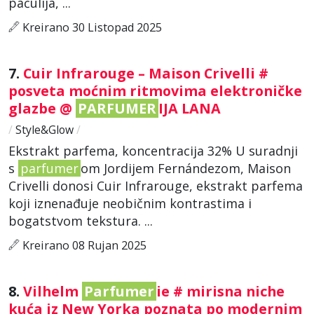
pačulija, ...
Kreirano 30 Listopad 2025
7.
Cuir Infrarouge – Maison Crivelli #
posveta moćnim ritmovima elektroničke
glazbe @
PARFUMER
IJA LANA
/
Style&Glow
/
Ekstrakt parfema, koncentracija 32% U suradnji
s
parfumer
om Jordijem Fernándezom, Maison
Crivelli donosi Cuir Infrarouge, ekstrakt parfema
koji iznenađuje neobičnim kontrastima i
bogatstvom tekstura. ...
Kreirano 08 Rujan 2025
8.
Vilhelm
Parfumer
ie # mirisna niche
kuća iz New Yorka poznata po modernim