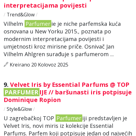
interpretacijama povijesti
/
Trend&Glow
/
Vilhelm
Parfumer
ie je niche parfemska kuća
osnovana u New Yorku 2015., poznata po
modernim interpretacijama povijesti i
umjetnosti kroz mirisne priče. Osnivač Jan
Vilhelm Ahlgren surađuje s parfumerom ...
Kreirano 20 Kolovoz 2025
9.
Velvet Iris by Essential Parfums @ TOP
PARFUMER
IJE // baršunasti iris potpisuje
Dominique Ropion
/
Style&Glow
/
U zagrebačkoj TOP
Parfumer
iji predstavljen je
Velvet Iris, novi miris iz kolekcije Essential
Parfums. Parfem koji potpisuje jedan od najvećih