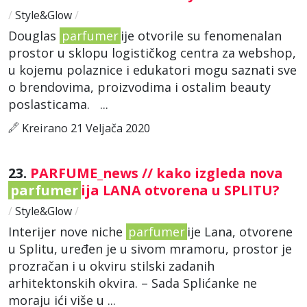
/
Style&Glow
/
Douglas
parfumer
ije otvorile su fenomenalan
prostor u sklopu logističkog centra za webshop,
u kojemu polaznice i edukatori mogu saznati sve
o brendovima, proizvodima i ostalim beauty
poslasticama. ...
Kreirano 21 Veljača 2020
23.
PARFUME_news // kako izgleda nova
parfumer
ija LANA otvorena u SPLITU?
/
Style&Glow
/
Interijer nove niche
parfumer
ije Lana, otvorene
u Splitu, uređen je u sivom mramoru, prostor je
prozračan i u okviru stilski zadanih
arhitektonskih okvira. – Sada Splićanke ne
moraju ići više u ...