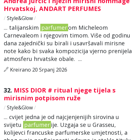
Andrea Jurčić i njezin mirisni hommage
Hrvatskoj, ANDART PERFUMES
/
Style&Glow
/
... talijanskim
parfumer
om Micheleom
Carnevaleom i njegovim timom. Više od godinu
dana zajednički su birali i usavršavali mirisne
note kako bi svaka kompozicija vjerno prenijela
atmosferu hrvatske obale. ...
Kreirano 20 Srpanj 2026
32.
MISS DIOR # ritual njege tijela s
mirisnim potpisom ruže
/
Style&Glow
/
... cvijet jedna je od najcjenjenijih sirovina u
svijetu
parfumer
ije. Uzgaja se u Grasseu,
kolijevci francuske parfumerske umjetnosti, a