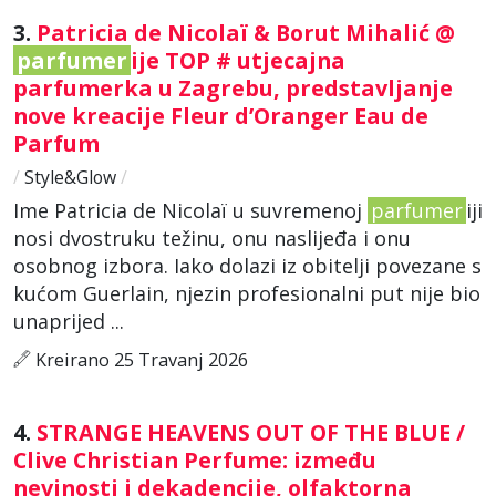
3.
Patricia de Nicolaï & Borut Mihalić @
parfumer
ije TOP # utjecajna
parfumerka u Zagrebu, predstavljanje
nove kreacije Fleur d’Oranger Eau de
Parfum
/
Style&Glow
/
Ime Patricia de Nicolaï u suvremenoj
parfumer
iji
nosi dvostruku težinu, onu naslijeđa i onu
osobnog izbora. Iako dolazi iz obitelji povezane s
kućom Guerlain, njezin profesionalni put nije bio
unaprijed ...
Kreirano 25 Travanj 2026
4.
STRANGE HEAVENS OUT OF THE BLUE /
Clive Christian Perfume: između
nevinosti i dekadencije, olfaktorna