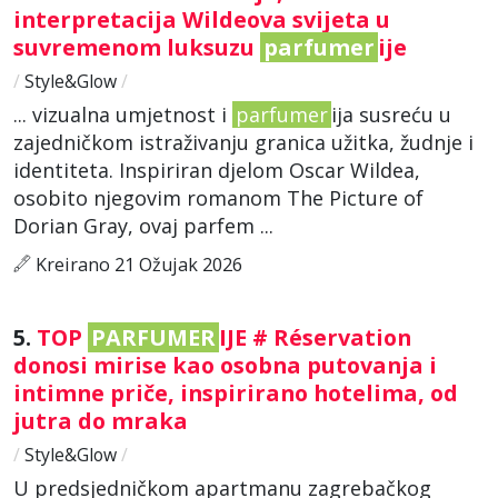
interpretacija Wildeova svijeta u
suvremenom luksuzu
parfumer
ije
/
Style&Glow
/
... vizualna umjetnost i
parfumer
ija susreću u
zajedničkom istraživanju granica užitka, žudnje i
identiteta. Inspiriran djelom Oscar Wildea,
osobito njegovim romanom The Picture of
Dorian Gray, ovaj parfem ...
Kreirano 21 Ožujak 2026
5.
TOP
PARFUMER
IJE # Réservation
donosi mirise kao osobna putovanja i
intimne priče, inspirirano hotelima, od
jutra do mraka
/
Style&Glow
/
U predsjedničkom apartmanu zagrebačkog