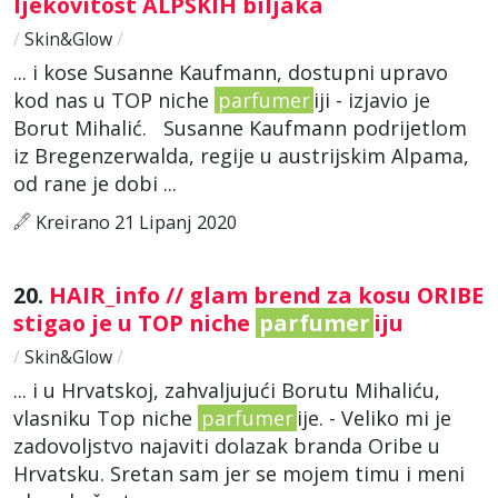
ljekovitost ALPSKIH biljaka
/
Skin&Glow
/
... i kose Susanne Kaufmann, dostupni upravo
kod nas u TOP niche
parfumer
iji - izjavio je
Borut Mihalić. Susanne Kaufmann podrijetlom
iz Bregenzerwalda, regije u austrijskim Alpama,
od rane je dobi ...
Kreirano 21 Lipanj 2020
20.
HAIR_info // glam brend za kosu ORIBE
stigao je u TOP niche
parfumer
iju
/
Skin&Glow
/
... i u Hrvatskoj, zahvaljujući Borutu Mihaliću,
vlasniku Top niche
parfumer
ije. - Veliko mi je
zadovoljstvo najaviti dolazak branda Oribe u
Hrvatsku. Sretan sam jer se mojem timu i meni