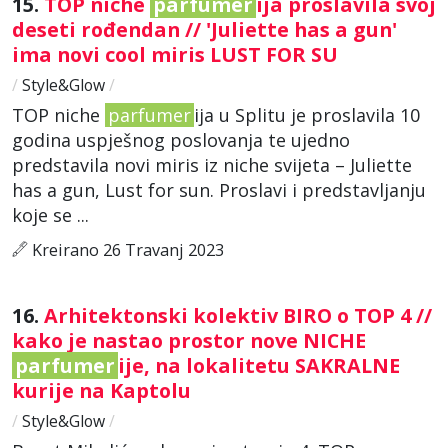
15.
TOP niche
parfumer
ija proslavila svoj
deseti rođendan // 'Juliette has a gun'
ima novi cool miris LUST FOR SU
/
Style&Glow
/
TOP niche
parfumer
ija u Splitu je proslavila 10
godina uspješnog poslovanja te ujedno
predstavila novi miris iz niche svijeta – Juliette
has a gun, Lust for sun. Proslavi i predstavljanju
koje se ...
Kreirano 26 Travanj 2023
16.
Arhitektonski kolektiv BIRO o TOP 4 //
kako je nastao prostor nove NICHE
parfumer
ije, na lokalitetu SAKRALNE
kurije na Kaptolu
/
Style&Glow
/