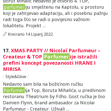
Borut Mihalić nedavno je otvorio 4. TOP,
parfumer
iju smještenu na Kaptolu, u prostoru
koji je zahtijevao adaptaciju, ali i posebnu pažnju
radi toga što se radi o povijesno važnom
lokalitetu. Projekt ...
Kreirano 14 Lipanj 2022
17.
XMAS PARTY // Nicolaï Parfumeur –
Createur & TOP
Parfumer
ije istražili
prefini koncept povezanosti HRANE I
MIRISA
/
Style&Glow
/
Nedavno sam bila na božićnom ručku
Parfumer
ija Top, Boruta Mihalića, u predivnom
restoranu Theatrium by Filho. Gost ručka je bio
Damien Flynn, brand ambasador za Nicolaï
Parfumeur - Createur. Uživali ...