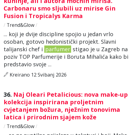
kuhinje, ali i autora moćnih mirisa.
Carbonaru smo sljubili uz mirise Gin
Fusion i Tropicalys Karma
/
Trend&Glow
/
... koji je dvije discipline spojio u jedan vrlo
osoban, gotovo hedonistički projekt. Slavni
talijanski chef i
parfumer
stigao je u Zagreb na
poziv TOP Parfumerije i Boruta Mihalića kako bi
predstavio svoje ...
Kreirano 12 Svibanj 2026
36.
Naj Oleari Petalicious: nova make-up
kolekcija inspirirana proljetnim
cvjetanjem božura, nježnim tonovima
latica i prirodnim sjajem kože
/
Trend&Glow
/