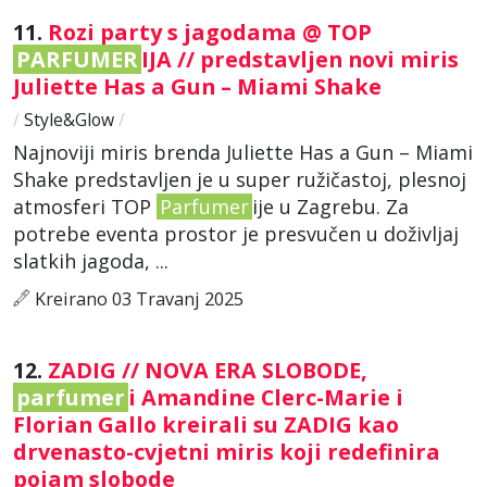
11.
Rozi party s jagodama @ TOP
PARFUMER
IJA // predstavljen novi miris
Juliette Has a Gun – Miami Shake
/
Style&Glow
/
Najnoviji miris brenda Juliette Has a Gun – Miami
Shake predstavljen je u super ružičastoj, plesnoj
atmosferi TOP
Parfumer
ije u Zagrebu. Za
potrebe eventa prostor je presvučen u doživljaj
slatkih jagoda, ...
Kreirano 03 Travanj 2025
12.
ZADIG // NOVA ERA SLOBODE,
parfumer
i Amandine Clerc-Marie i
Florian Gallo kreirali su ZADIG kao
drvenasto-cvjetni miris koji redefinira
pojam slobode