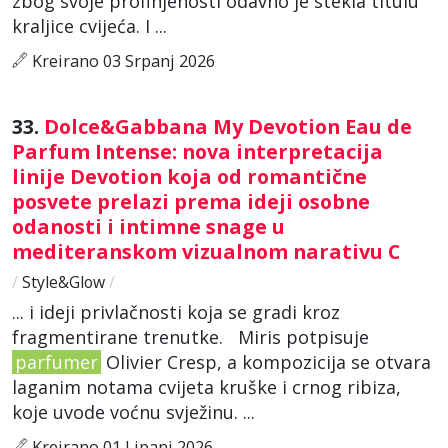
zbog svoje profinjenosti odavno je stekla titulu
kraljice cvijeća. I ...
Kreirano 03 Srpanj 2026
33.
Dolce&Gabbana My Devotion Eau de
Parfum Intense: nova interpretacija
linije Devotion koja od romantične
posvete prelazi prema ideji osobne
odanosti i intimne snage u
mediteranskom vizualnom narativu C
/
Style&Glow
/
... i ideji privlačnosti koja se gradi kroz
fragmentirane trenutke. Miris potpisuje
parfumer
Olivier Cresp, a kompozicija se otvara
laganim notama cvijeta kruške i crnog ribiza,
koje uvode voćnu svježinu. ...
Kreirano 01 Lipanj 2026