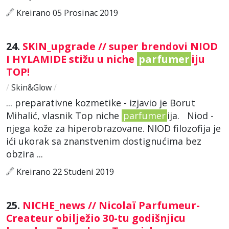
Kreirano 05 Prosinac 2019
24.
SKIN_upgrade // super brendovi NIOD
I HYLAMIDE stižu u niche
parfumer
iju
TOP!
/
Skin&Glow
/
... preparativne kozmetike - izjavio je Borut
Mihalić, vlasnik Top niche
parfumer
ija. Niod -
njega kože za hiperobrazovane. NIOD filozofija je
ići ukorak sa znanstvenim dostignućima bez
obzira ...
Kreirano 22 Studeni 2019
25.
NICHE_news // Nicolaï Parfumeur-
Createur obilježio 30-tu godišnjicu