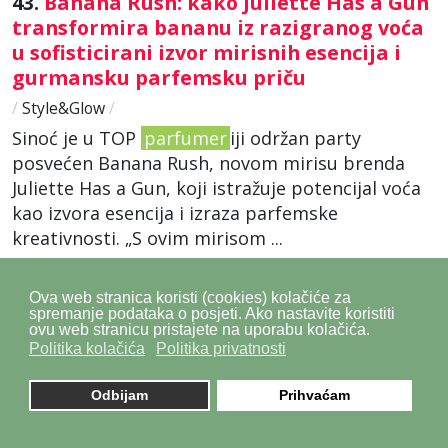
43.
Banana Rush: kako Juliette Has a Gun
transformira bananu iz razigranog voća
u sofisticirani izvor mirisnih esencija i
gurmansku parfemsku priču
/
Style&Glow
/
Sinoć je u TOP
parfumer
iji održan party
posvećen Banana Rush, novom mirisu brenda
Juliette Has a Gun, koji istražuje potencijal voća
kao izvora esencija i izraza parfemske
kreativnosti. „S ovim mirisom ...
Kreirano 21 Ožujak 2026
Ova web stranica koristi (cookies) kolačiće za
spremanje podataka o posjeti. Ako nastavite koristiti
ovu web stranicu pristajete na uporabu kolačića.
44.
Olfaktivna sinestezija i imaginarij
Politika kolačića
Politika privatnosti
podmorja u parfemu HERMES Un Jardin
sous la Mer
Odbijam
Prihvaćam
/
Trend&Glow
/