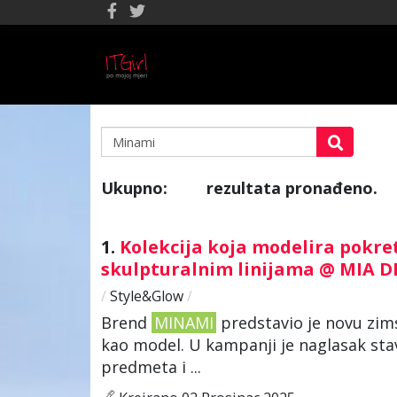
Ukupno:
rezultata pronađeno.
14
1.
Kolekcija koja modelira pokre
skulpturalnim linijama @ MIA D
/
Style&Glow
/
Brend
MINAMI
predstavio je novu zims
kao model. U kampanji je naglasak stav
predmeta i ...