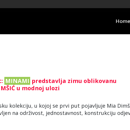
Hom
t:
MINAMI
predstavlja zimu oblikovanu
IMŠIĆ u modnoj ulozi
ku kolekciju, u kojoj se prvi put pojavljuje Mia Dimš
ljen na održivost, jednostavnost, konstrukciju odje