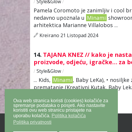
/
Style&Glow
/
Pamela Coromoto je zanimljiv i cool b
nedavno upoznala u
Minami
showroomu
arhitektica Marianne Villalobos ...
Kreirano 21 Listopad 2024
14.
TAJANA KNEZ // kako je nas
proizvode, odjeću, igračke… za 
/
Style&Glow
/
... Kids,
Minami
, Baby LeKa), • nosiljke
prematanje (Kreativni Kutak, Baby Leka
opremu za kolica ...
Ova web stranica koristi (cookies) kolačiće za
Kreirano 14 Srpanj 2020
spremanje podataka o posjeti. Ako nastavite
koristiti ovu web stranicu pristajete na
uporabu kolačića.
Politika kolačića
Politika privatnosti