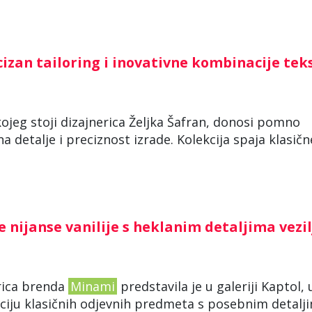
cizan tailoring i inovativne kombinacije tek
 kojeg stoji dizajnerica Željka Šafran, donosi pomno
detalje i preciznost izrade. Kolekcija spaja klasičn
 nijanse vanilije s heklanim detaljima vezil
orica brenda
Minami
predstavila je u galeriji Kaptol, 
kciju klasičnih odjevnih predmeta s posebnim detalj