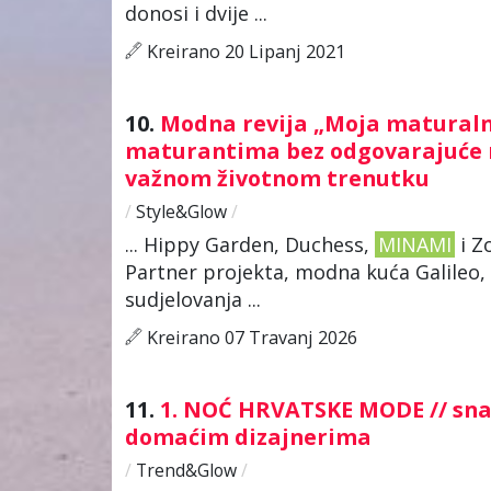
donosi i dvije ...
Kreirano 20 Lipanj 2021
10.
Modna revija „Moja maturalna
maturantima bez odgovarajuće rod
važnom životnom trenutku
/
Style&Glow
/
... Hippy Garden, Duchess,
MINAMI
i Z
Partner projekta, modna kuća Galileo, 
sudjelovanja ...
Kreirano 07 Travanj 2026
11.
1. NOĆ HRVATSKE MODE // snaž
domaćim dizajnerima
/
Trend&Glow
/