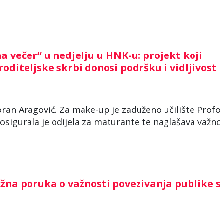
 večer“ u nedjelju u HNK-u: projekt koji
iteljske skrbi donosi podršku i vidljivost
oran Aragović. Za make-up je zaduženo učilište Prof
osigurala je odijela za maturante te naglašava važn
na poruka o važnosti povezivanja publike 