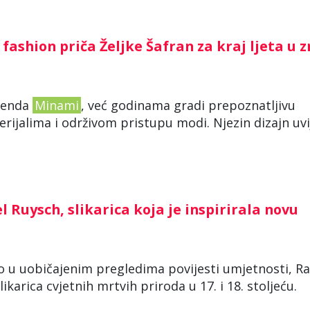
fashion priča Željke Šafran za kraj ljeta u 
brenda
Minami
, već godinama gradi prepoznatljivu
ijalima i održivom pristupu modi. Njezin dizajn uvi
 Ruysch, slikarica koja je inspirirala novu
o u uobičajenim pregledima povijesti umjetnosti, Ra
ikarica cvjetnih mrtvih priroda u 17. i 18. stoljeću.