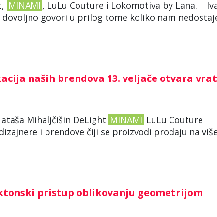
t,
MINAMI
, LuLu Couture i Lokomotiva by Lana. Iv
 dovoljno govori u prilog tome koliko nam nedostaj
cija naših brendova 13. veljače otvara vra
 Nataša Mihaljčišin DeLight
MINAMI
LuLu Couture
zajnere i brendove čiji se proizvodi prodaju na viš
tonski pristup oblikovanju geometrijom