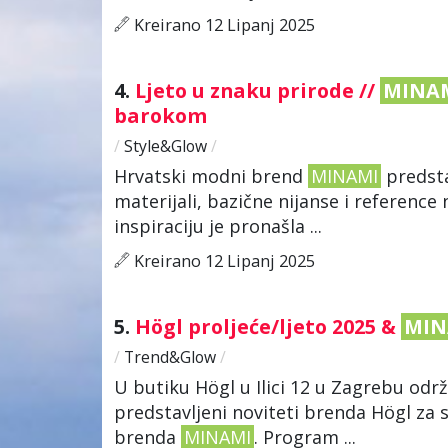
Kreirano 12 Lipanj 2025
4.
Ljeto u znaku prirode //
MINA
barokom
/
Style&Glow
/
Hrvatski modni brend
MINAMI
predsta
materijali, bazične nijanse i reference
inspiraciju je pronašla ...
Kreirano 12 Lipanj 2025
5.
Högl proljeće/ljeto 2025 &
MIN
/
Trend&Glow
/
U butiku Högl u Ilici 12 u Zagrebu od
predstavljeni noviteti brenda Högl za
brenda
MINAMI
. Program ...