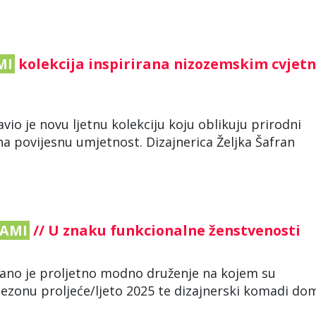
MI
kolekcija inspirirana nizozemskim cvjet
vio je novu ljetnu kolekciju koju oblikuju prirodni
 na povijesnu umjetnost. Dizajnerica Željka Šafran
AMI
// U znaku funkcionalne ženstvenosti
ržano je proljetno modno druženje na kojem su
 sezonu proljeće/ljeto 2025 te dizajnerski komadi d