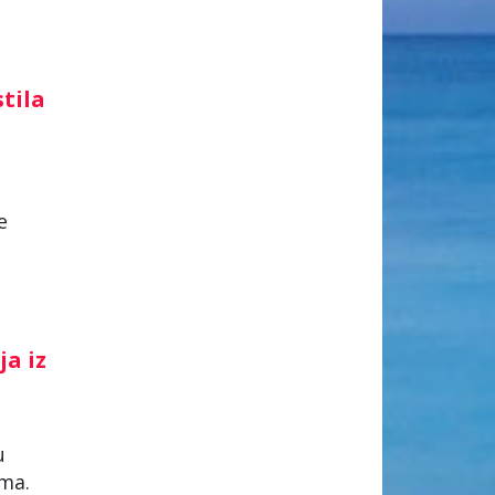
stila
e
ja iz
u
ima.