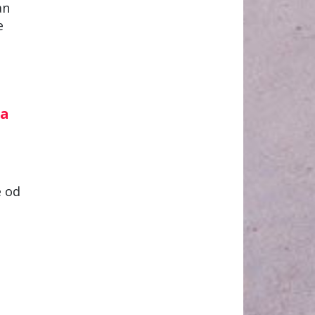
an
e
ta
e od