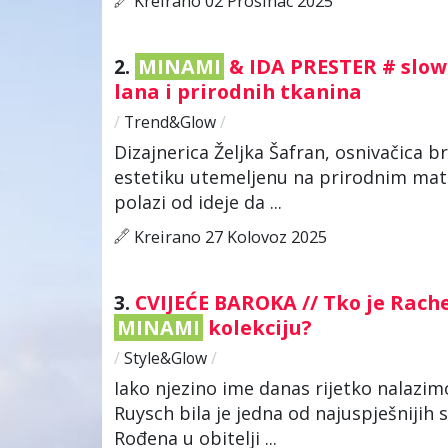
Kreirano 02 Prosinac 2025
2.
MINAMI
& IDA PRESTER # slow 
lana i prirodnih tkanina
/
Trend&Glow
/
Dizajnerica Željka Šafran, osnivačica 
estetiku utemeljenu na prirodnim mater
polazi od ideje da ...
Kreirano 27 Kolovoz 2025
3.
CVIJEĆE BAROKA // Tko je Rachel
MINAMI
kolekciju?
/
Style&Glow
/
Iako njezino ime danas rijetko nalazim
Ruysch bila je jedna od najuspješnijih sl
Rođena u obitelji ...