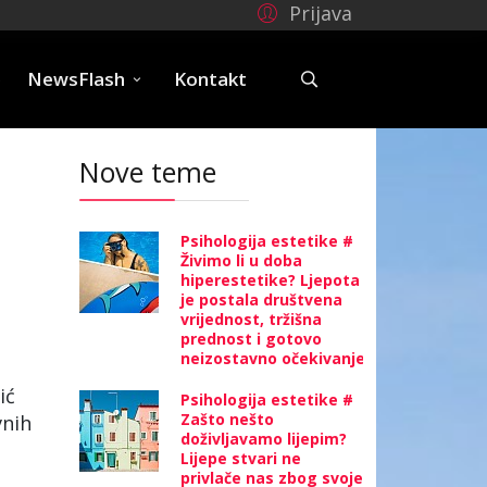
Prijava
e
NewsFlash
Kontakt
Nove teme
Psihologija estetike #
Živimo li u doba
hiperestetike? Ljepota
je postala društvena
vrijednost, tržišna
prednost i gotovo
neizostavno očekivanje
ić
Psihologija estetike #
Zašto nešto
vnih
doživljavamo lijepim?
Lijepe stvari ne
privlače nas zbog svoje