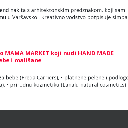
rend nakita s arhitektonskim predznakom, koji sam
 u Varšavskoj. Kreativno vodstvo potpisuje simpa
tao MAMA MARKET koji nudi HAND MADE
bebe i mališane
 za bebe (Freda Carriers), • platnene pelene i podlog
), • prirodnu kozmetiku (Lanalu natural cosmetics) 