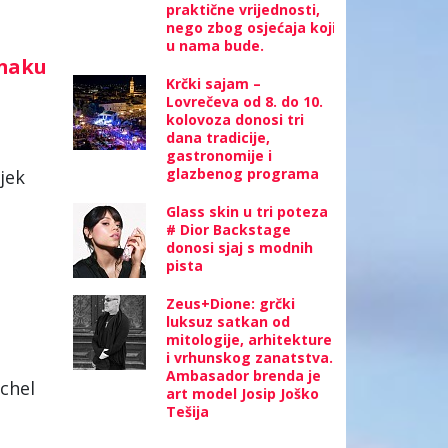
praktične vrijednosti,
nego zbog osjećaja koji
u nama bude.
znaku
Krčki sajam –
Lovrečeva od 8. do 10.
kolovoza donosi tri
dana tradicije,
gastronomije i
glazbenog programa
jek
Glass skin u tri poteza
# Dior Backstage
donosi sjaj s modnih
pista
Zeus+Dione: grčki
luksuz satkan od
mitologije, arhitekture
i vrhunskog zanatstva.
Ambasador brenda je
chel
art model Josip Joško
Tešija