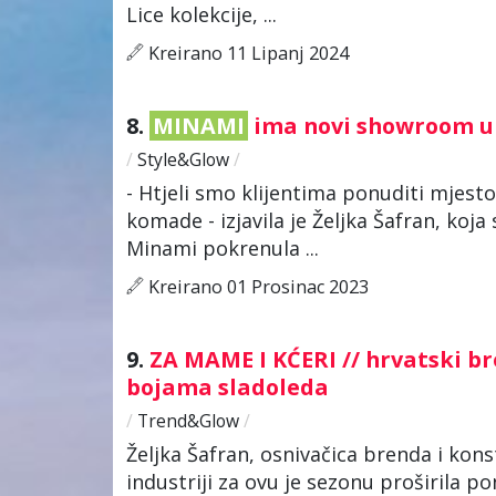
Lice kolekcije, ...
Kreirano 11 Lipanj 2024
8.
MINAMI
ima novi showroom u 
/
Style&Glow
/
- Htjeli smo klijentima ponuditi mjest
komade - izjavila je Željka Šafran, ko
Minami pokrenula ...
Kreirano 01 Prosinac 2023
9.
ZA MAME I KĆERI // hrvatski b
bojama sladoleda
/
Trend&Glow
/
Željka Šafran, osnivačica brenda i kon
industriji za ovu je sezonu proširila 