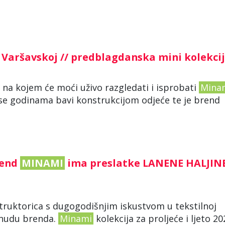
Varšavskoj // predblagdanska mini kolekci
o na kojem će moći uživo razgledati i isprobati
Mina
ja se godinama bavi konstrukcijom odjeće te je brend
rend
MINAMI
ima preslatke LANENE HALJIN
struktorica s dugogodišnjim iskustvom u tekstilnoj
ponudu brenda.
Minami
kolekcija za proljeće i ljeto 20