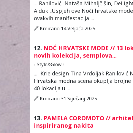
... Ranilović, Nataša Mihaljčišin, DeLigh
Alduk „Uspjeh ove Noći hrvatske mode
ovakvih manifestacija ...
Kreirano 14 Veljača 2025
12.
NOĆ HRVATSKE MODE // 13 loka
novih kolekcija, semplova...
/
Style&Glow
/
... Krie design Tina Vrdoljak Ranilović
Hrvatska modna scena okuplja brojne di
40 lokacija u ...
Kreirano 31 Siječanj 2025
13.
PAMELA COROMOTO // arhitek
inspiriranog nakita