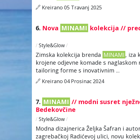
Kreirano 05 Travanj 2025
6.
Nova
MINAMI
kolekcija // pre
/
Style&Glow
/
Zimska kolekcija brenda
MINAMI
, iza
krojene odjevne komade s naglaskom na 
tailoring forme s inovativnim ...
Kreirano 04 Prosinac 2024
7.
MINAMI
// modni susret nježne
Bedekovčine
/
Style&Glow
/
Modna dizajnerica Željka Šafran i aut
zagrebačkoj Radićevoj ulici, novu kole