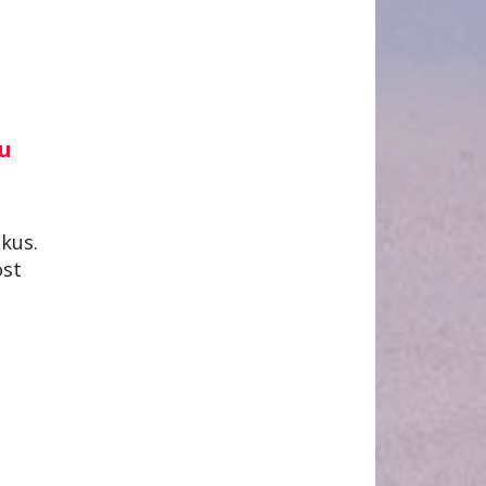
 u
okus.
ost
s