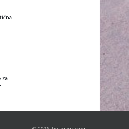
tična
e za
•
© 2026. by
znaor.com