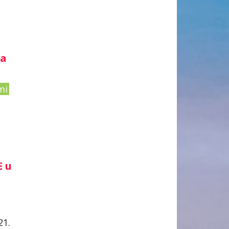
ja
mi
E u
21.