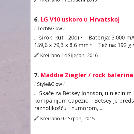
6.
LG V10 uskoro u Hrvatskoj
/
Tech&Glow
/
... široki kut 120o) • Baterija: 3.000 
159,6 x 79,3 x 8,6 mm • Težina: 192 g •
Kreirano 14 Siječanj 2016
7.
Maddie Ziegler / rock balerin
/
Style&Glow
/
... Skače za Betsey Johnson, u njezini
kompanijom Capezio. Betsey je pred
raznolikošću i humorom, ...
Kreirano 02 Srpanj 2015