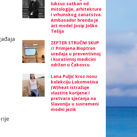
luksuz satkan od
mitologije, arhitekture
i vrhunskog zanatstva.
Ambasador brenda je
art model Josip Joško
Tešija
gađaja
ZEPTER STRUČNI SKUP
// Primjena Bioptron
uređaja u preventivnoj
i kurativnoj medicini
održan u Čakovcu
Lana Puljić kroz novu
kolekciju Lokomotiva
(W)heat istražuje
vlastite korijene i
pretvara sjećanja na
Slavoniju u suvremeni
modni jezik
rije