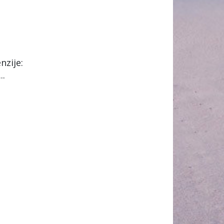
zije:
..