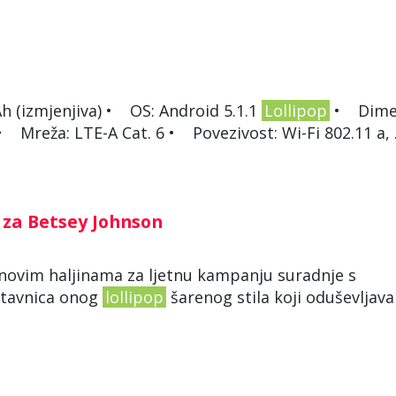
mAh (izmjenjiva) • OS: Android 5.1.1
Lollipop
• Dimen
 Mreža: LTE-A Cat. 6 • Povezivost: Wi-Fi 802.11 a, .
a za Betsey Johnson
m novim haljinama za ljetnu kampanju suradnje s
stavnica onog
lollipop
šarenog stila koji oduševljava