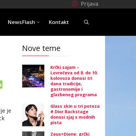
Prijava
e
NewsFlash
Kontakt
Nove teme
Krčki sajam –
Lovrečeva od 8. do 10.
kolovoza donosi tri
p
dana tradicije,
gastronomije i
glazbenog programa
Glass skin u tri poteza
je je
# Dior Backstage
donosi sjaj s modnih
ck
pista
Zeus+Dione: grčki