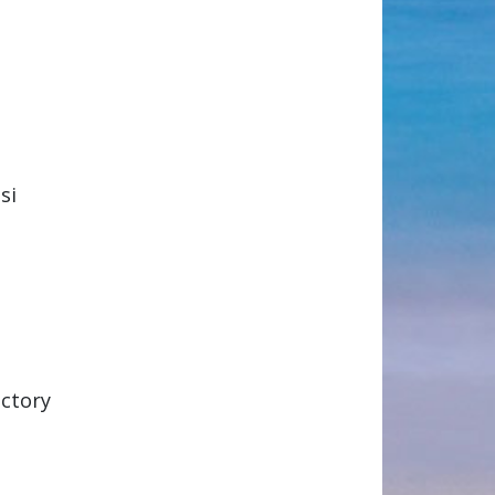
si
actory