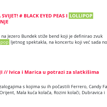
SVIJET! # BLACK EYED PEAS I
LOLLIPOP
ENJE
a, na Jezero Bundek stiže bend koji je definirao zvuk
lipop
ljetnog spektakla, na koncertu koji već sada no
// Ivica i Marica u potrazi za slatkišima
m zalogajima s kojima su ih počastili Ferrero, Candy F
 Orijent, Mala kuća kolača, Rozini kolači, Dubravica i