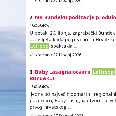
Kreirano 27 Lipanj 2026
2.
Na Bundeku podizanje produkc
/
Go&Glow
/
U petak, 26. lipnja, zagrebački Bundek
ovog ljeta kada po prvi put u Hrvatsk
Lollipop
spektakla ...
Kreirano 22 Lipanj 2026
3.
Baby Lasagna otvara
Lollipop
Bundeku!
/
Go&Glow
/
Jedna od najvećih domaćih i regionaln
pozornicu, Baby Lasagna otvorit će vel
prvog hrvatskog ...
Kreirano 27 Svibanj 2026