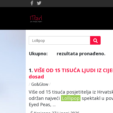
Ukupno:
rezultata pronađeno.
8
1.
VIŠE OD 15 TISUĆA LJUDI IZ CI
dosad
/
Go&Glow
/
Više od 15 tisuća posjetitelja iz Hrvats
održan najveći
Lollipop
spektakl u pov
Eyed Peas, ...