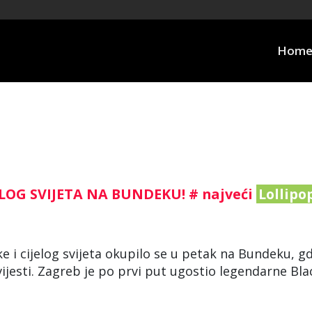
Hom
JELOG SVIJETA NA BUNDEKU! # najveći
Lollipo
ke i cijelog svijeta okupilo se u petak na Bundeku, gd
ijesti. Zagreb je po prvi put ugostio legendarne Bla