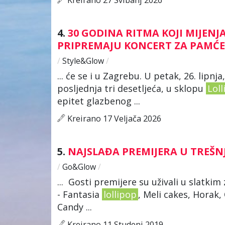
4.
30 GODINA RITMA KOJI MIJENJA 
PRIPREMAJU KONCERT ZA PAMĆ
/
Style&Glow
/
... će se i u Zagrebu. U petak, 26. lipnj
posljednja tri desetljeća, u sklopu
Lol
epitet glazbenog ...
Kreirano 17 Veljača 2026
5.
NAJSLAĐA PREMIJERA U TREŠNJI 
/
Go&Glow
/
... Gosti premijere su uživali u slatki
- Fantasia
lollipop
, Meli cakes, Horak,
Candy ...
Kreirano 11 Studeni 2019