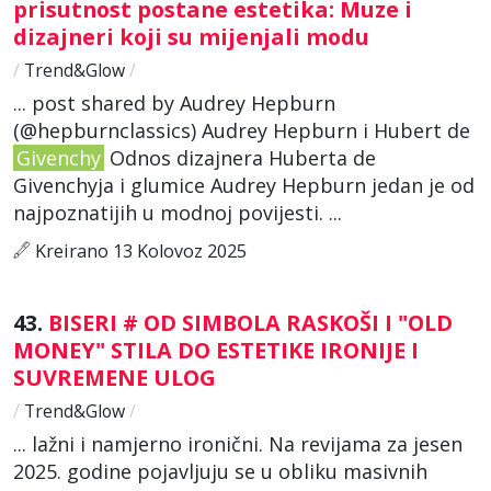
prisutnost postane estetika: Muze i
dizajneri koji su mijenjali modu
/
Trend&Glow
/
... post shared by Audrey Hepburn
(@hepburnclassics) Audrey Hepburn i Hubert de
Givenchy
Odnos dizajnera Huberta de
Givenchyja i glumice Audrey Hepburn jedan je od
najpoznatijih u modnoj povijesti. ...
Kreirano 13 Kolovoz 2025
43.
BISERI # OD SIMBOLA RASKOŠI I "OLD
MONEY" STILA DO ESTETIKE IRONIJE I
SUVREMENE ULOG
/
Trend&Glow
/
... lažni i namjerno ironični. Na revijama za jesen
2025. godine pojavljuju se u obliku masivnih