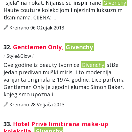
"sjela" na nokat. Nijanse su inspirirane
Givenchy
Haute couture kolekcijom i njezinim luksuznim
tkaninama. CIJENA: ...
Kreirano 06 Ožujak 2013
32.
Gentlemen Only,
Givenchy
/
Style&Glow
/
Ove godine iz beauty tvornice
Givenchy
stiže
jedan predivan muški miris, i to modernija
varijanta originala iz 1974. godine. Lice parfema
Gentlemen Only je zgodni glumac Simon Baker,
kojeg smo upoznali ...
Kreirano 28 Veljača 2013
33.
Hotel Privé limitirana make-up
kolekcija,
Givenchy