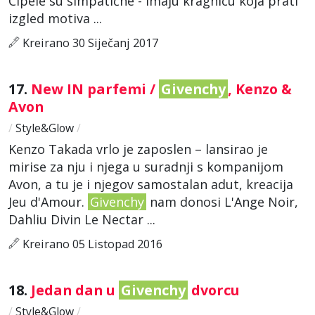
Cipele su simpatične - imaju kragnicu koja prati
izgled motiva ...
Kreirano 30 Siječanj 2017
17.
New IN parfemi /
Givenchy
, Kenzo &
Avon
/
Style&Glow
/
Kenzo Takada vrlo je zaposlen – lansirao je
mirise za nju i njega u suradnji s kompanijom
Avon, a tu je i njegov samostalan adut, kreacija
Jeu d'Amour.
Givenchy
nam donosi L'Ange Noir,
Dahliu Divin Le Nectar ...
Kreirano 05 Listopad 2016
18.
Jedan dan u
Givenchy
dvorcu
/
Style&Glow
/