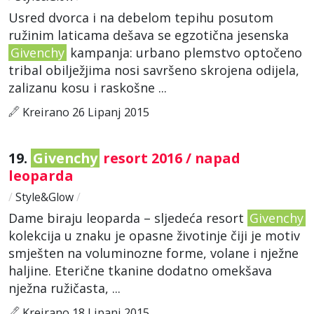
Usred dvorca i na debelom tepihu posutom
ružinim laticama dešava se egzotična jesenska
Givenchy
kampanja: urbano plemstvo optočeno
tribal obilježjima nosi savršeno skrojena odijela,
zalizanu kosu i raskošne ...
Kreirano 26 Lipanj 2015
19.
Givenchy
resort 2016 / napad
leoparda
/
Style&Glow
/
Dame biraju leoparda – sljedeća resort
Givenchy
kolekcija u znaku je opasne životinje čiji je motiv
smješten na voluminozne forme, volane i nježne
haljine. Eterične tkanine dodatno omekšava
nježna ružičasta, ...
Kreirano 18 Lipanj 2015