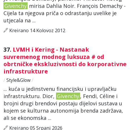
Givenchy
mirisa Dahlia Noir. François Demachy -
Cijela ta njegova priča o odrastanju uvelike je
utjecala na ...
Kreirano 14 Kolovoz 2012
37.
LVMH i Kering - Nastanak
suvremenog modnog luksuza # od
obrtničke ekskluzivnosti do korporativne
infrastrukture
/
Style&Glow
/
... kuća u jedinstvenu financijsku i upravljačku
infrastrukturu. Dior,
Givenchy
, Fendi, Céline i
brojni drugi brendovi postaju dijelovi sustava u
kojem se kulturna autonomija brenda zadržava,
ali se ekonomska ...
Kreirano 05 Srpanj 2026