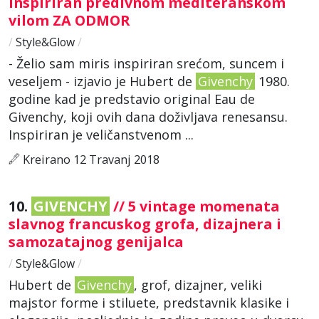
inspiriran predivnom mediteranskom
vilom ZA ODMOR
/
Style&Glow
/
- Želio sam miris inspiriran srećom, suncem i
veseljem - izjavio je Hubert de
Givenchy
1980.
godine kad je predstavio original Eau de
Givenchy, koji ovih dana doživljava renesansu.
Inspiriran je veličanstvenom ...
Kreirano 12 Travanj 2018
10.
GIVENCHY
// 5 vintage momenata
slavnog francuskog grofa, dizajnera i
samozatajnog genijalca
/
Style&Glow
/
Hubert de
Givenchy
, grof, dizajner, veliki
majstor forme i stiluete, predstavnik klasike i