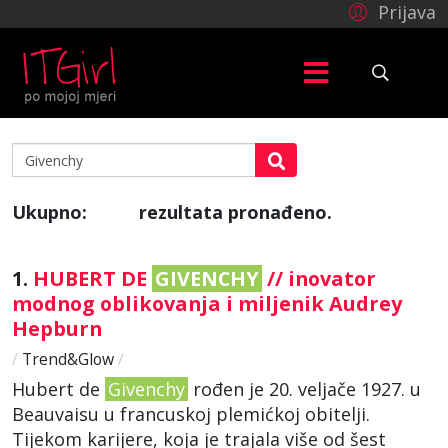
Prijava
Ukupno:
rezultata pronađeno.
108
1.
HUBERT DE
GIVENCHY
// inovator
modnog oblikovanja i miljenik Audrey
Hepburn
/
Trend&Glow
/
Hubert de
Givenchy
rođen je 20. veljače 1927. u
Beauvaisu u francuskoj plemićkoj obitelji.
Tijekom karijere, koja je trajala više od šest