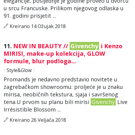
elegancije, posljednje je godine proveo u dvorcu
u srcu Francuske. Prilikom njegovog odlaska u
91. godini prisjetit ...
Kreirano 14 Ožujak 2018
11.
NEW IN BEAUTY //
Givenchy
i Kenzo
MIRISI, make-up kolekcija, GLOW
formule, blur podloga...
/
Style&Glow
/
Promands je nedavno predstavio novitete u
zagrebačkom showroomu: proljeće je u znaku
mirisa, neobičnih tekstura, sjaja i savršenog
tena.U prvom su planu bili mirisi
Givenchy
Live
Irrésistible Blossom ...
Kreirano 26 Veljača 2018