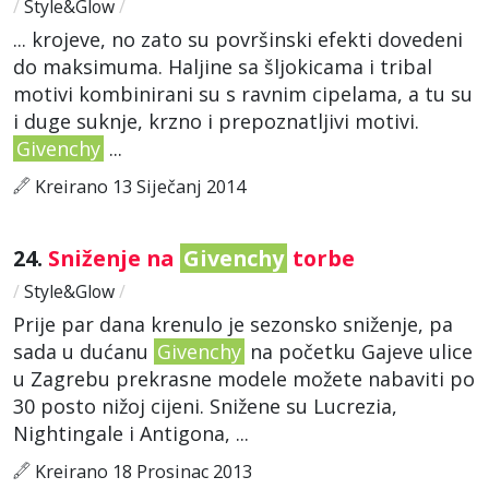
/
Style&Glow
/
... krojeve, no zato su površinski efekti dovedeni
do maksimuma. Haljine sa šljokicama i tribal
motivi kombinirani su s ravnim cipelama, a tu su
i duge suknje, krzno i prepoznatljivi motivi.
Givenchy
...
Kreirano 13 Siječanj 2014
24.
Sniženje na
Givenchy
torbe
/
Style&Glow
/
Prije par dana krenulo je sezonsko sniženje, pa
sada u dućanu
Givenchy
na početku Gajeve ulice
u Zagrebu prekrasne modele možete nabaviti po
30 posto nižoj cijeni. Snižene su Lucrezia,
Nightingale i Antigona, ...
Kreirano 18 Prosinac 2013