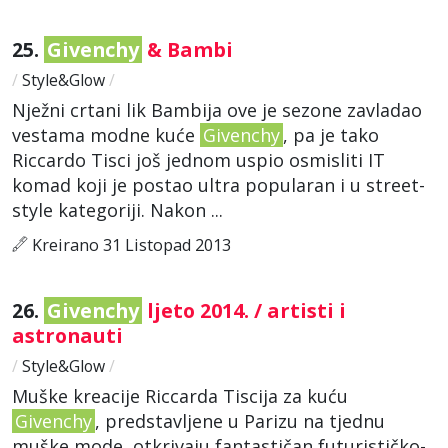
25.
Givenchy
& Bambi
/
Style&Glow
/
Nježni crtani lik Bambija ove je sezone zavladao
vestama modne kuće
Givenchy
, pa je tako
Riccardo Tisci još jednom uspio osmisliti IT
komad koji je postao ultra popularan i u street-
style kategoriji. Nakon ...
Kreirano 31 Listopad 2013
26.
Givenchy
ljeto 2014. / artisti i
astronauti
/
Style&Glow
/
Muške kreacije Riccarda Tiscija za kuću
Givenchy
, predstavljene u Parizu na tjednu
muške mode, otkrivaju fantastičan futurističko-