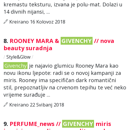
kremastu teksturu, izvana je polu-mat. Dolazi u
14 divnih nijansi, ...
Kreirano 16 Kolovoz 2018
8.
ROONEY MARA &
GIVENCHY
// nova
beauty suradnja
/
Style&Glow
/
Givenchy
je najavio glumicu Rooney Mara kao
novu ikonu ljepote: radi se o novoj kampanji za
miris. Rooney ima specifičan dark romantični
stil, prepoznatljiv na crvenom tepihu te već neko
vrijeme surađuje ...
Kreirano 22 Svibanj 2018
9.
PERFUME_news //
GIVENCHY
miris