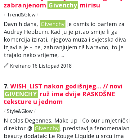
zabranjenom
Givenchy
mirisu
/
Trend&Glow
/
Davnih dana,
Givenchy
je osmislio parfem za
Audrey Hepburn. Kad ju je pitao smije li ga
komercijalizirati, njegova muza i svjetska diva
izjavila je – ne, zabranjujem ti! Naravno, to je
trajalo neko vrijeme, ...
Kreirano 16 Listopad 2018
7.
WISH_LIST nakon godišnjeg… // novi
GIVENCHY
ruž ima dvije RASKOŠNE
teksture u jednom
/
Style&Glow
/
Nicolas Degennes, Make-up i Colour umjetnički
direktor @
Givenchy
, predstavlja fenomenalan
beauty dodatak: Le Rouge Liquide u srcu ima