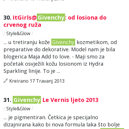
30.
ItGirls@
Givenchy
: od losiona do
crvenog ruža
/
Style&Glow
/
... u tretiranju kože
Givenchy
kozmetikom, od
preparative do dekorative. Model nam je bila
blogerica Maja Add to love. - Maji smo za
početak osvježili kožu losionom iz Hydra
Sparkling linije. To je ...
Kreirano 17 Travanj 2013
31.
Givenchy
Le Vernis ljeto 2013
/
Style&Glow
/
... je pigmentiran. Četkica je specijalno
dizajnirana kako bi nova formula laka što bolje