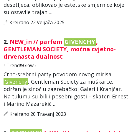
desetljeća, oblikovao je estetske smjernice koje
su ostavile trajan ...
Kreirano 22 Veljača 2025
2.
NEW_in // parfem
GIVENCHY
,
GENTLEMAN SOCIETY, moćna cvjetno-
drvenasta dualnost
/
Trend&Glow
/
Crno-srebrni party povodom novog mirisa
Givenchy
, Gentleman Society za muškarce,
održan je sinoć u zagrebačkoj Galeriji Kranjčar.
Na tulumu su bili i posebni gosti – skateri Ernest
i Marino Mazarekić ...
Kreirano 20 Travanj 2023