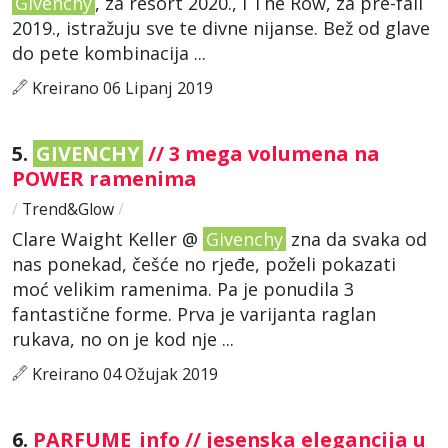
Givenchy
, za resort 2020., i The Row, za pre-fall
2019., istražuju sve te divne nijanse. Bež od glave
do pete kombinacija ...
Kreirano 06 Lipanj 2019
5.
GIVENCHY
// 3 mega volumena na
POWER ramenima
/
Trend&Glow
/
Clare Waight Keller @
Givenchy
zna da svaka od
nas ponekad, češće no rjeđe, poželi pokazati
moć velikim ramenima. Pa je ponudila 3
fantastične forme. Prva je varijanta raglan
rukava, no on je kod nje ...
Kreirano 04 Ožujak 2019
6.
PARFUME_info // jesenska elegancija u