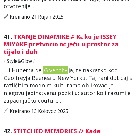
otvorenije ...
Kreirano 21 Rujan 2025
41.
TKANJE DINAMIKE # Kako je ISSEY
MIYAKE pretvorio odjeću u prostor za
tijelo i duh
/
Style&Glow
/
... i Huberta de
Givenchy
ja, te nakratko kod
Geoffreyja Beenea u New Yorku. Taj rani doticaj s
različitim modnim kulturama oblikovao je
njegovu jedinstvenu poziciju: autor koji razumije
zapadnjačku couture ...
Kreirano 13 Kolovoz 2025
42.
STITCHED MEMORIES // Kada