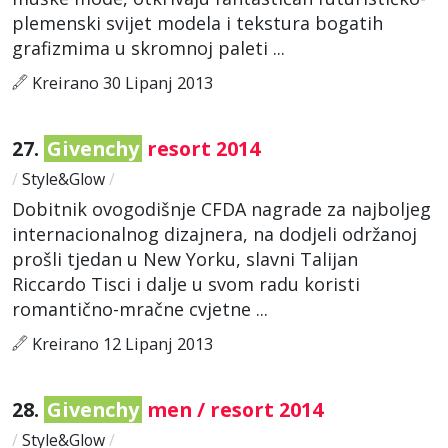
plemenski svijet modela i tekstura bogatih
grafizmima u skromnoj paleti ...
Kreirano 30 Lipanj 2013
27.
Givenchy
resort 2014
/
Style&Glow
/
Dobitnik ovogodišnje CFDA nagrade za najboljeg
internacionalnog dizajnera, na dodjeli održanoj
prošli tjedan u New Yorku, slavni Talijan
Riccardo Tisci i dalje u svom radu koristi
romantično-mračne cvjetne ...
Kreirano 12 Lipanj 2013
28.
Givenchy
men / resort 2014
/
Style&Glow
/