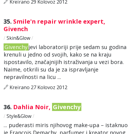
Kreirano 29 Kolovoz 2012
35.
Smile'n repair wrinkle expert,
Givench
/
Skin&Glow
/
Givenchy
jevi laboratoriji prije sedam su godina
krenuli u jedno od svojih, kako se na kraju
ispostavilo, značajnijih istraživanja u vezi bora.
Naime, otkrili su da je za ispravljanje
nepravilnosti na licu ...
Kreirano 27 Kolovoz 2012
36.
Dahlia Noir,
Givenchy
/
Style&Glow
/
... puderasti miris njihovog make-upa – istaknuo
je François Demachy, parfumer i kreator novog