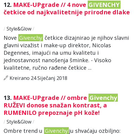
12.
MAKE-UPgrade // 4 nove
GIVENCHY
četkice od najkvalitetnije prirodne dlake
/
Style&Glow
/
Nove
Givenchy
četkice dizajnirao je njihov slavni
glavni vizažist i make-up direktor, Nicolas
Degennes, imajući na umu kvalitetu i
jednostavnost nanošenja šminke. - Visoko
kvalitetne, ručno rađene četkice ...
Kreirano 24 Siječanj 2018
13.
MAKE-UPgrade // ombre
Givenchy
RUŽEVI donose snažan kontrast, a
RUMENILO prepoznaje pH kože!
/
Style&Glow
/
Ombre trend u
Givenchy
ju shvaćaju ozbiljno: