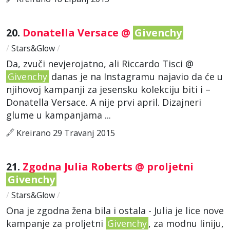
20.
Donatella Versace @
Givenchy
/
Stars&Glow
/
Da, zvuči nevjerojatno, ali Riccardo Tisci @
Givenchy
danas je na Instagramu najavio da će u
njihovoj kampanji za jesensku kolekciju biti i –
Donatella Versace. A nije prvi april. Dizajneri
glume u kampanjama ...
Kreirano 29 Travanj 2015
21.
Zgodna Julia Roberts @ proljetni
Givenchy
/
Stars&Glow
/
Ona je zgodna žena bila i ostala - Julia je lice nove
kampanje za proljetni
Givenchy
, za modnu liniju,