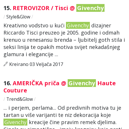
15.
RETROVIZOR / Tisci @
Givenchy
/
Style&Glow
/
Kreativno vodstvo u kući
Givenchy
dizajner
Riccardo Tisci preuzeo je 2005. godine i odmah
krenuo u renesansu brenda – ljubitelj goth stila i
seksi linija te opakih motiva svijet nekadašnjeg
glamura i elegancije ...
Kreirano 03 Veljača 2017
16.
AMERIČKA priča @
Givenchy
Haute
Couture
/
Trend&Glow
/
... i perjem, perlama... Od predivnih motiva tu je
tartan u više varijanti te niz dekoracija koje
Givenchy
kreacije čine pravim remek djelima.