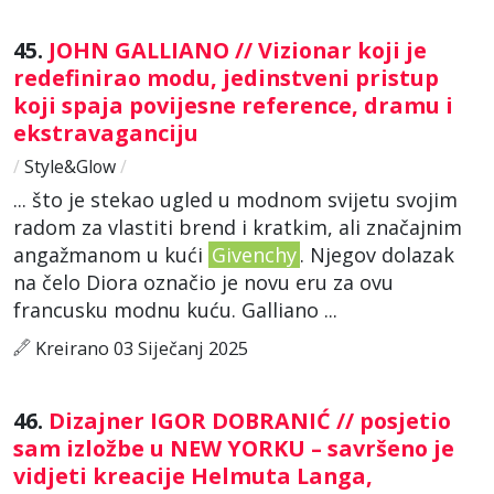
45.
JOHN GALLIANO // Vizionar koji je
redefinirao modu, jedinstveni pristup
koji spaja povijesne reference, dramu i
ekstravaganciju
/
Style&Glow
/
... što je stekao ugled u modnom svijetu svojim
radom za vlastiti brend i kratkim, ali značajnim
angažmanom u kući
Givenchy
. Njegov dolazak
na čelo Diora označio je novu eru za ovu
francusku modnu kuću. Galliano ...
Kreirano 03 Siječanj 2025
46.
Dizajner IGOR DOBRANIĆ // posjetio
sam izložbe u NEW YORKU – savršeno je
vidjeti kreacije Helmuta Langa,