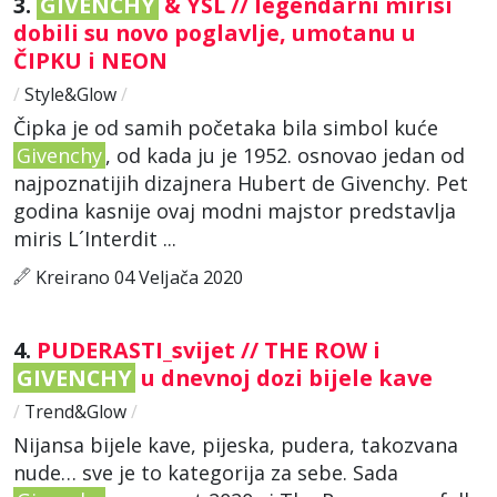
3.
GIVENCHY
& YSL // legendarni mirisi
dobili su novo poglavlje, umotanu u
ČIPKU i NEON
/
Style&Glow
/
Čipka je od samih početaka bila simbol kuće
Givenchy
, od kada ju je 1952. osnovao jedan od
najpoznatijih dizajnera Hubert de Givenchy. Pet
godina kasnije ovaj modni majstor predstavlja
miris L´Interdit ...
Kreirano 04 Veljača 2020
4.
PUDERASTI_svijet // THE ROW i
GIVENCHY
u dnevnoj dozi bijele kave
/
Trend&Glow
/
Nijansa bijele kave, pijeska, pudera, takozvana
nude… sve je to kategorija za sebe. Sada