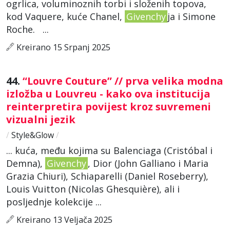
ogrlica, voluminoznih torbi i složenih topova,
kod Vaquere, kuće Chanel,
Givenchy
ja i Simone
Roche. ...
Kreirano 15 Srpanj 2025
44.
“Louvre Couture” // prva velika modna
izložba u Louvreu - kako ova institucija
reinterpretira povijest kroz suvremeni
vizualni jezik
/
Style&Glow
/
... kuća, među kojima su Balenciaga (Cristóbal i
Demna),
Givenchy
, Dior (John Galliano i Maria
Grazia Chiuri), Schiaparelli (Daniel Roseberry),
Louis Vuitton (Nicolas Ghesquière), ali i
posljednje kolekcije ...
Kreirano 13 Veljača 2025