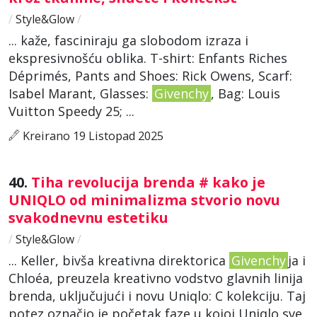
/
Style&Glow
/
... kaže, fasciniraju ga slobodom izraza i
ekspresivnošću oblika. T-shirt: Enfants Riches
Déprimés, Pants and Shoes: Rick Owens, Scarf:
Isabel Marant, Glasses:
Givenchy
, Bag: Louis
Vuitton Speedy 25; ...
Kreirano 19 Listopad 2025
40.
Tiha revolucija brenda # kako je
UNIQLO od minimalizma stvorio novu
svakodnevnu estetiku
/
Style&Glow
/
... Keller, bivša kreativna direktorica
Givenchy
ja i
Chloéa, preuzela kreativno vodstvo glavnih linija
brenda, uključujući i novu Uniqlo: C kolekciju. Taj
potez označio je početak faze u kojoj Uniqlo sve