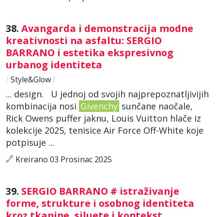
38.
Avangarda i demonstracija modne
kreativnosti na asfaltu: SERGIO
BARRANO i estetika ekspresivnog
urbanog identiteta
/
Style&Glow
/
... design. U jednoj od svojih najprepoznatljivijih
kombinacija nosi
Givenchy
sunčane naočale,
Rick Owens puffer jaknu, Louis Vuitton hlače iz
kolekcije 2025, tenisice Air Force Off-White koje
potpisuje ...
Kreirano 03 Prosinac 2025
39.
SERGIO BARRANO # istraživanje
forme, strukture i osobnog identiteta
kroz tkanine, siluete i kontekst