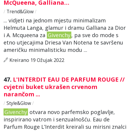
McQueena, Galliana…
/
Trend&Glow
/
... vidjeti na jednom mjestu minimalizam
Helmuta Langa, glamur i dramu Galliana za Dior
i A. Mcqueena za
Givenchy
, pa sve do mode s
etno utjecajima Driesa Van Notena te savršenu
američku minimalisticku modu ...
Kreirano 19 Ožujak 2022
47.
L'INTERDIT EAU DE PARFUM ROUGE //
cvjetni buket ukrašen crvenom
narančom ...
/
Style&Glow
/
Givenchy
otvara novo parfemsko poglavlje,
inspirirano vatrom i senzualnošću. Eau de
Parfum Rouge L’Interdit kreirali su mirisni znalci