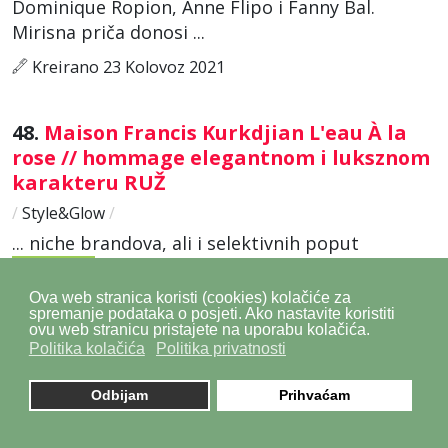
Dominique Ropion, Anne Flipo i Fanny Bal.
Mirisna priča donosi ...
Kreirano 23 Kolovoz 2021
48.
Maison Francis Kurkdjian L'eau À la
rose // hommage elegantnom i luksznom
karakteru RUŽ
/
Style&Glow
/
... niche brandova, ali i selektivnih poput
Givenchy
ja, Diora, Chanela. Dovoljno je tek
nekoliko kapi eteričnog ulja bugarske ruže da
Ova web stranica koristi (cookies) kolačiće za
spremanje podataka o posjeti. Ako nastavite koristiti
usavrši bilo koji kozmetički pripravak. Zbog
ovu web stranicu pristajete na uporabu kolačića.
velike količine svježe ...
Politika kolačića
Politika privatnosti
Kreirano 13 Veljača 2020
Odbijam
Prihvaćam
49.
VINTAGE RASPRODAJA // divne haljine