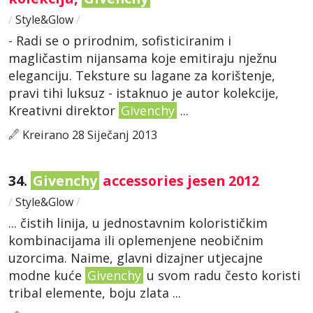
/
Style&Glow
/
- Radi se o prirodnim, sofisticiranim i
magličastim nijansama koje emitiraju nježnu
eleganciju. Teksture su lagane za korištenje,
pravi tihi luksuz - istaknuo je autor kolekcije,
Kreativni direktor
Givenchy
...
Kreirano 28 Siječanj 2013
34.
Givenchy
accessories jesen 2012
/
Style&Glow
/
... čistih linija, u jednostavnim kolorističkim
kombinacijama ili oplemenjene neobičnim
uzorcima. Naime, glavni dizajner utjecajne
modne kuće
Givenchy
u svom radu često koristi
tribal elemente, boju zlata ...