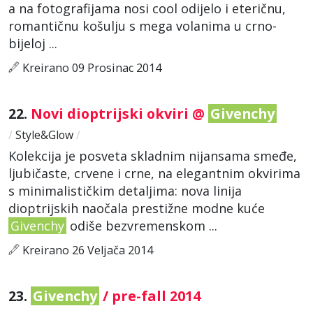
a na fotografijama nosi cool odijelo i eteričnu,
romantičnu košulju s mega volanima u crno-
bijeloj ...
Kreirano 09 Prosinac 2014
22.
Novi dioptrijski okviri @
Givenchy
/
Style&Glow
/
Kolekcija je posveta skladnim nijansama smeđe,
ljubičaste, crvene i crne, na elegantnim okvirima
s minimalističkim detaljima: nova linija
dioptrijskih naočala prestižne modne kuće
Givenchy
odiše bezvremenskom ...
Kreirano 26 Veljača 2014
23.
Givenchy
/ pre-fall 2014