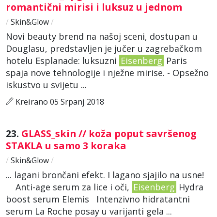
romantični mirisi i luksuz u jednom
/
Skin&Glow
/
Novi beauty brend na našoj sceni, dostupan u
Douglasu, predstavljen je jučer u zagrebačkom
hotelu Esplanade: luksuzni
Eisenberg
Paris
spaja nove tehnologije i nježne mirise. - Opsežno
iskustvo u svijetu ...
Kreirano 05 Srpanj 2018
23.
GLASS_skin // koža poput savršenog
STAKLA u samo 3 koraka
/
Skin&Glow
/
... lagani brončani efekt. I lagano sjajilo na usne!
Anti-age serum za lice i oči,
Eisenberg
Hydra
boost serum Elemis Intenzivno hidratantni
serum La Roche posay u varijanti gela ...