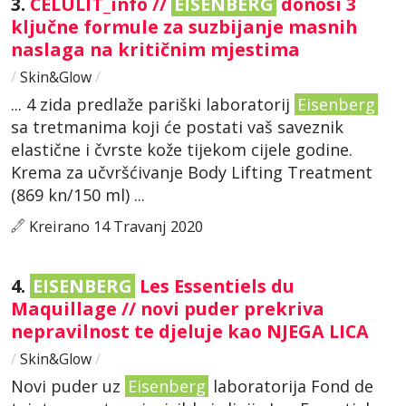
3.
CELULIT_info //
EISENBERG
donosi 3
ključne formule za suzbijanje masnih
naslaga na kritičnim mjestima
/
Skin&Glow
/
... 4 zida predlaže pariški laboratorij
Eisenberg
sa tretmanima koji će postati vaš saveznik
elastične i čvrste kože tijekom cijele godine.
Krema za učvršćivanje Body Lifting Treatment
(869 kn/150 ml) ...
Kreirano 14 Travanj 2020
4.
EISENBERG
Les Essentiels du
Maquillage // novi puder prekriva
nepravilnost te djeluje kao NJEGA LICA
/
Skin&Glow
/
Novi puder uz
Eisenberg
laboratorija Fond de