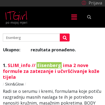
Prijava
Ukupno:
rezultata pronađeno.
23
1.
SLIM_info //
Eisenberg
ima 2 nove
formule za zatezanje i učvršćivanje kože
tijela
/
Skin&Glow
/
Radi se o serumu i kremi, formulama koje potiču
razgradnju masnih naslaga te ih je potrebno
nanositi kružnim, masažnim pokretima. BODY