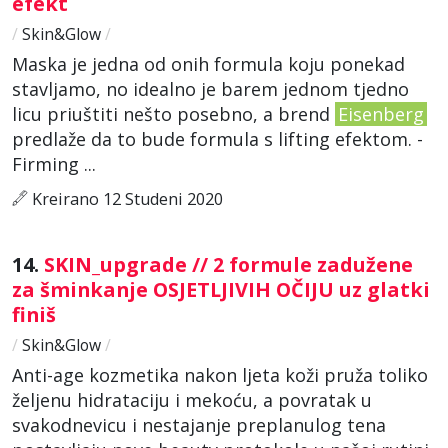
efekt
/
Skin&Glow
/
Maska je jedna od onih formula koju ponekad
stavljamo, no idealno je barem jednom tjedno
licu priuštiti nešto posebno, a brend
Eisenberg
predlaže da to bude formula s lifting efektom. -
Firming ...
Kreirano 12 Studeni 2020
14.
SKIN_upgrade // 2 formule zadužene
za šminkanje OSJETLJIVIH OČIJU uz glatki
finiš
/
Skin&Glow
/
Anti-age kozmetika nakon ljeta koži pruža toliko
željenu hidrataciju i mekoću, a povratak u
svakodnevicu i nestajanje preplanulog tena