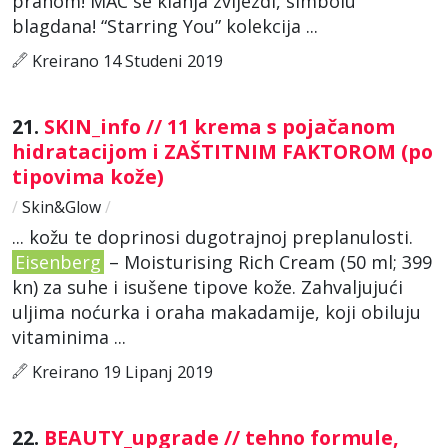
prahom! MAC se klanja zvijezdi, simbolu
blagdana! “Starring You” kolekcija ...
Kreirano 14 Studeni 2019
21.
SKIN_info // 11 krema s pojačanom
hidratacijom i ZAŠTITNIM FAKTOROM (po
tipovima kože)
/
Skin&Glow
/
... kožu te doprinosi dugotrajnoj preplanulosti.
Eisenberg
– Moisturising Rich Cream (50 ml; 399
kn) za suhe i isušene tipove kože. Zahvaljujući
uljima noćurka i oraha makadamije, koji obiluju
vitaminima ...
Kreirano 19 Lipanj 2019
22.
BEAUTY_upgrade // tehno formule,