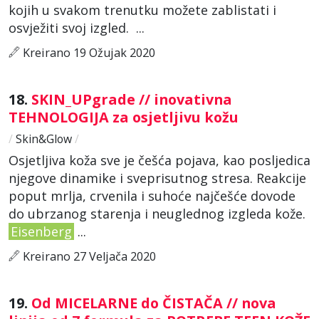
kojih u svakom trenutku možete zablistati i
osvježiti svoj izgled. ...
Kreirano 19 Ožujak 2020
18.
SKIN_UPgrade // inovativna
TEHNOLOGIJA za osjetljivu kožu
/
Skin&Glow
/
Osjetljiva koža sve je češća pojava, kao posljedica
njegove dinamike i sveprisutnog stresa. Reakcije
poput mrlja, crvenila i suhoće najčešće dovode
do ubrzanog starenja i neuglednog izgleda kože.
Eisenberg
...
Kreirano 27 Veljača 2020
19.
Od MICELARNE do ČISTAČA // nova