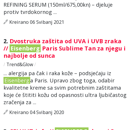
REFINING SERUM (150ml/675,00kn) – djeluje
protiv tvrdokornog ...
Kreirano 06 Svibanj 2021
2.
Dvostruka zaštita od UVA i UVB zraka
//
Eisenberg
Paris Sublime Tan za njegu i
najbolje od sunca
/
Trend&Glow
/
... alergija pa čak i raka kože – podsjećaju iz
Eisenberg
a Paris. Upravo zbog toga, odabir
kvalitetne kreme sa svim potrebnim zaštitama
koje će štititi kožu od opasnosti ultra ljubičastog
zračenja za ...
Kreirano 04 Svibanj 2020