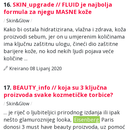
16.
SKIN_upgrade // FLUID je najbolja
formula za njegu MASNE kože
/
Skin&Glow
/
Kako bi ostala hidratizirana, vlažna i zdrava, koža
proizvodi sebum, jer on u umjerenim količinama
ima ključnu zaštitnu ulogu, čineći dio zaštitne
barijere kože, no kod nekih ljudi pojava veće
količine ...
Kreirano 08 Lipanj 2020
17.
BEAUTY_info // koja su 3 ključna
proizvoda svake kozmetičke torbice?
/
Skin&Glow
/
... je riječ o ljubiteljici prirodnog izdanja ili ipak
nešto glamuroznijeg looka,
Eisenberg
Paris
donosi 3 must have beauty proizvoda, uz pomoć