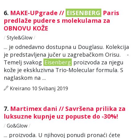
6.
MAKE-UPgrade //
EISENBERG
Paris
predlaže pudere s molekulama za
OBNOVU KOŽE
/
Style&Glow
/
... je odnedavno dostupna u Douglasu. Kolekcija
je predstavljena jučer u zagrebačkom Orisu. -
Temelj svakog
Eisenberg
proizvoda za njegu
kože je ekskluzivna Trio-Molecular formula. S
naglaskom na ...
Kreirano 10 Svibanj 2019
7.
Martimex dani // Savršena prilika za
luksuzne kupnje uz popuste do -30%!
/
Go&Glow
/
... proizvoda. U njihovoj ponudi pronaći ćete