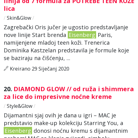
linija od 7 formula za POTREBE TEEN KOŽE
lica
/
Skin&Glow
/
Zagrebački Oris jučer je ugostio predstavljanje
nove linije Start brenda
Eisenberg
Paris,
namijenjene mladoj teen koži. Trenerica
Dominika Kastzelan predstavila je formule koje
se baziraju na čišćenju, ...
Kreirano 29 Siječanj 2020
20.
DIAMOND GLOW // od ruža i shimmera
za lice do impresivne noćne kreme
/
Style&Glow
/
Dijamantni sjaj ovih je dana u igri – MAC je
predstavio make-up kolekciju Starring You, a
Eisenberg
donosi noćnu kremu s dijamantnim