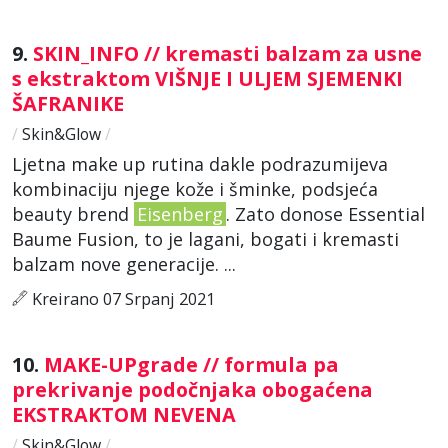
9.
SKIN_INFO // kremasti balzam za usne
s ekstraktom VIŠNJE I ULJEM SJEMENKI
ŠAFRANIKE
/
Skin&Glow
/
Ljetna make up rutina dakle podrazumijeva
kombinaciju njege kože i šminke, podsjeća
beauty brend
Eisenberg
. Zato donose Essential
Baume Fusion, to je lagani, bogati i kremasti
balzam nove generacije. ...
Kreirano 07 Srpanj 2021
10.
MAKE-UPgrade // formula pa
prekrivanje podočnjaka obogaćena
EKSTRAKTOM NEVENA
/
Skin&Glow
/