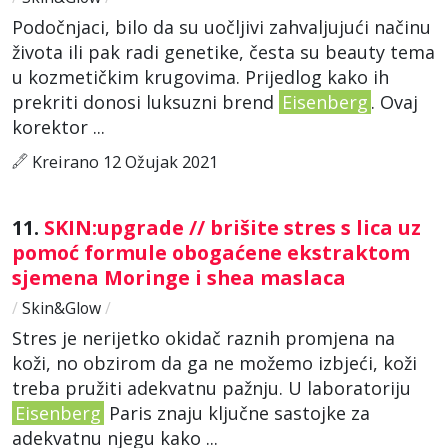
Podočnjaci, bilo da su uočljivi zahvaljujući načinu
života ili pak radi genetike, česta su beauty tema
u kozmetičkim krugovima. Prijedlog kako ih
prekriti donosi luksuzni brend
Eisenberg
. Ovaj
korektor ...
Kreirano 12 Ožujak 2021
11.
SKIN:upgrade // brišite stres s lica uz
pomoć formule obogaćene ekstraktom
sjemena Moringe i shea maslaca
/
Skin&Glow
/
Stres je nerijetko okidač raznih promjena na
koži, no obzirom da ga ne možemo izbjeći, koži
treba pružiti adekvatnu pažnju. U laboratoriju
Eisenberg
Paris znaju ključne sastojke za
adekvatnu njegu kako ...