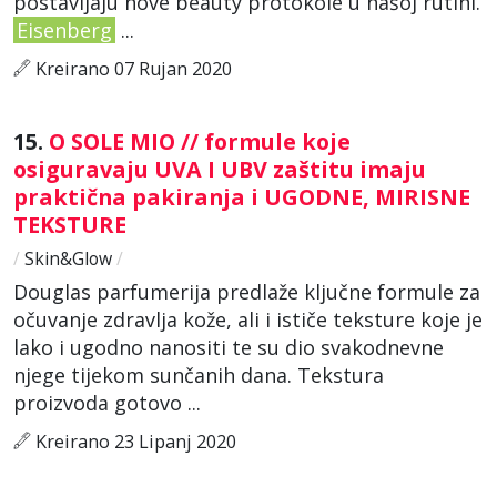
postavljaju nove beauty protokole u našoj rutini.
Eisenberg
...
Kreirano 07 Rujan 2020
15.
O SOLE MIO // formule koje
osiguravaju UVA I UBV zaštitu imaju
praktična pakiranja i UGODNE, MIRISNE
TEKSTURE
/
Skin&Glow
/
Douglas parfumerija predlaže ključne formule za
očuvanje zdravlja kože, ali i ističe teksture koje je
lako i ugodno nanositi te su dio svakodnevne
njege tijekom sunčanih dana. Tekstura
proizvoda gotovo ...
Kreirano 23 Lipanj 2020