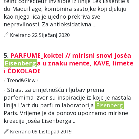
teint correcteur invisible iz linije Les Essentiels
du Maquillage, kombinira sastojke koji djeluju
kao njega lica je ujedno prekriva sve
nepravilnosti. Za antioksidativna ...
Kreirano 22 Siječanj 2020
5.
PARFUME_koktel // mirisni snovi Joséa
Eisenberg
a u znaku mente, KAVE, limete
i ČOKOLADE
/
Trend&Glow
/
- Strast za umjetnošću i ljubav prema
parfemima izvor su inspiracije iz koje je nastala
linija L’art du parfum laboratorija
Eisenberg
Paris. Vrijeme je da ponovo upoznamo mirisne
kreacije Joséa Eisenberga ...
Kreirano 09 Listopad 2019