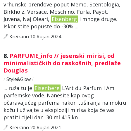
vrhunske brendove poput Memo, Scentologia,
Birkholz, Versace, Moschino, Furla, Payot,
Juvena, Naj Oleari,
Eisenberg
i mnoge druge.
Iskoristite popuste do -30% ...
Kreirano 10 Rujan 2024
8.
PARFUME_info // jesenski mirisi, od
minimalističkih do raskošnih, predlaže
Douglas
/
Style&Glow
/
... ruža tu je
Eisenberg
L’Art du Parfum I Am
parfemske vode. Nanesite kap ovog
očaravajućeg parfema nakon tuširanja na mokru
kožu i uživajte u eksploziji mirisa koja će vas
pratiti cijeli dan. 30 ml 415 kn ...
Kreirano 20 Rujan 2021