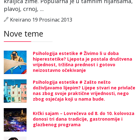
kraljica zime. Popularna je u tamnim nijansama,
plavoj, crnoj, ...
Kreirano 19 Prosinac 2013
Nove teme
Psihologija estetike # Živimo li u doba
hiperestetike? Ljepota je postala društvena
vrijednost, tržišna prednost i gotovo
neizostavno očekivanje
Psihologija estetike # Zašto nešto
doživljavamo lijepim? Lijepe stvari ne privlače
nas zbog svoje praktične vrijednosti, nego
zbog osjećaja koji u nama bude.
Krčki sajam – Lovrečeva od 8. do 10. kolovoza
donosi tri dana tradicije, gastronomije i
glazbenog programa