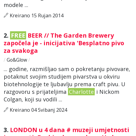
modele ...
Kreirano 15 Rujan 2014
2.
FREE
BEER // The Garden Brewery
započela je - inicijativa 'Besplatno pivo
za svakoga
/
Go&Glow
/
... godine, razmišljao sam o pokretanju pivovare,
potaknut svojim studijem pivarstva u okviru
biotehnologije te ljubavlju prema craft pivu. U
razgovoru s prijateljima
Charlotte
i Nickom
Colgan, koji su vodili ...
Kreirano 04 Svibanj 2024
3.
LONDON u 4 dana # muzeji umjetnosti