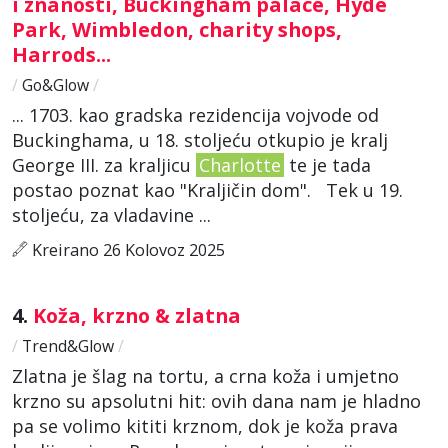
i znanosti, Buckingham palace, Hyde
Park, Wimbledon, charity shops,
Harrods...
/
Go&Glow
/
... 1703. kao gradska rezidencija vojvode od
Buckinghama, u 18. stoljeću otkupio je kralj
George III. za kraljicu
Charlotte
te je tada
postao poznat kao "Kraljičin dom". Tek u 19.
stoljeću, za vladavine ...
Kreirano 26 Kolovoz 2025
4.
Koža, krzno & zlatna
/
Trend&Glow
/
Zlatna je šlag na tortu, a crna koža i umjetno
krzno su apsolutni hit: ovih dana nam je hladno
pa se volimo kititi krznom, dok je koža prava