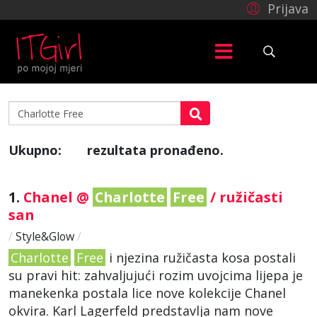
Prijava
Ukupno:
rezultata pronađeno.
4
1.
Chanel @
Charlotte
Free
/ ružičasti
san
/
Style&Glow
/
Charlotte
Free
i njezina ružičasta kosa postali
su pravi hit: zahvaljujući rozim uvojcima lijepa je
manekenka postala lice nove kolekcije Chanel
okvira. Karl Lagerfeld predstavlja nam nove