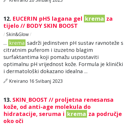
12.
EUCERIN pH5 lagana gel
krema
za
tijelo // BODY SKIN BOOST
/
Skin&Glow
/
...
krema
sadrži jedinstven pH sustav ravnoteže s
citratnim puferom i izuzetno blagim
surfaktantima koji pomažu uspostaviti
optimalnu pH vrijednost kože. Formula je klinički
i dermatološki dokazano idealna ...
Kreirano 16 Svibanj 2023
13.
SKIN_BOOST // proljetna renesansa
kože, od anti-age molekula do
hidratacije, seruma i
krema
za područje
oko oči