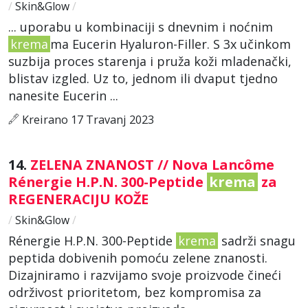
/
Skin&Glow
/
... uporabu u kombinaciji s dnevnim i noćnim
krema
ma Eucerin Hyaluron-Filler. S 3x učinkom
suzbija proces starenja i pruža koži mladenački,
blistav izgled. Uz to, jednom ili dvaput tjedno
nanesite Eucerin ...
Kreirano 17 Travanj 2023
14.
ZELENA ZNANOST // Nova Lancôme
Rénergie H.P.N. 300-Peptide
krema
za
REGENERACIJU KOŽE
/
Skin&Glow
/
Rénergie H.P.N. 300-Peptide
krema
sadrži snagu
peptida dobivenih pomoću zelene znanosti.
Dizajniramo i razvijamo svoje proizvode čineći
održivost prioritetom, bez kompromisa za