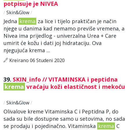
potpisuje je NIVEA
/
Skin&Glow
/
Jedna
krema
za lice i tijelo praktičan je način
njege u danima kad nemamo previše vremena, a
Nivea ima prijedlog - univerzalna Urea + Care
umirit će kožu i dati joj hidrataciju. Ova
njegujuća krema ...
Kreirano 06 Studeni 2020
39.
SKIN_info // VITAMINSKA i peptidna
krema
vraćaju koži elastičnost i mekoću
/
Skin&Glow
/
Olivalove kreme Vitaminska C i Peptidna P, do
sada su bile dostupne samo u setovima, no sada
se prodaju i pojedinačno. Vitaminska
krema
C