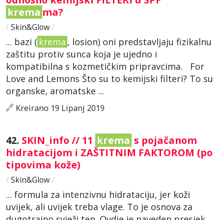
krema
ma?
/
Skin&Glow
/
... bazi (
krema
, losion) oni predstavljaju fizikalnu
zaštitu protiv sunca koja je ujedno i
kompatibilna s kozmetičkim pripravcima. For
Love and Lemons Što su to kemijski filteri? To su
organske, aromatske ...
Kreirano 19 Lipanj 2019
42.
SKIN_info // 11
krema
s pojačanom
hidratacijom i ZAŠTITNIM FAKTOROM (po
tipovima kože)
/
Skin&Glow
/
... formula za intenzivnu hidrataciju, jer koži
uvijek, ali uvijek treba vlage. To je osnova za
dugotrajno svježi ten. Ovdje je naveden presjek