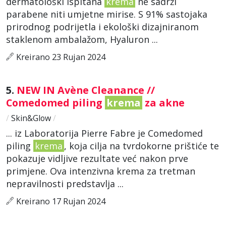
dermatološki ispitana
krema
ne sadrži
parabene niti umjetne mirise. S 91% sastojaka
prirodnog podrijetla i ekološki dizajniranom
staklenom ambalažom, Hyaluron ...
Kreirano 23 Rujan 2024
5.
NEW IN Avène Cleanance //
Comedomed piling
krema
za akne
/
Skin&Glow
/
... iz Laboratorija Pierre Fabre je Comedomed
piling
krema
, koja cilja na tvrdokorne prištiće te
pokazuje vidljive rezultate već nakon prve
primjene. Ova intenzivna krema za tretman
nepravilnosti predstavlja ...
Kreirano 17 Rujan 2024