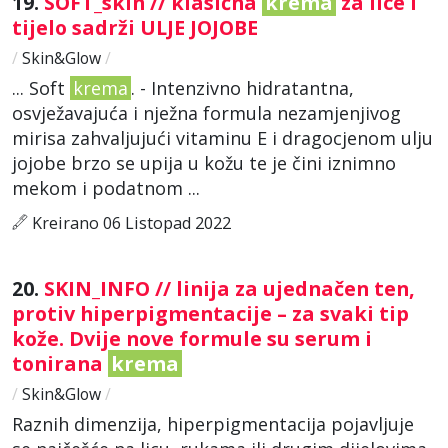
19.
SOFT_skin // klasična
krema
za lice i
tijelo sadrži ULJE JOJOBE
/
Skin&Glow
/
... Soft
krema
. - Intenzivno hidratantna,
osvježavajuća i nježna formula nezamjenjivog
mirisa zahvaljujući vitaminu E i dragocjenom ulju
jojobe brzo se upija u kožu te je čini iznimno
mekom i podatnom ...
Kreirano 06 Listopad 2022
20.
SKIN_INFO // linija za ujednačen ten,
protiv hiperpigmentacije – za svaki tip
kože. Dvije nove formule su serum i
tonirana
krema
/
Skin&Glow
/
Raznih dimenzija, hiperpigmentacija pojavljuje