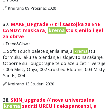
Kreirano 09 Prosinac 2020
37.
MAKE_UPgrade // tri sastojka za EYE
CANDY: maskara,
krema
sto sjenilo i gel
za obrve
/
Trend&Glow
/
... Soft Touch palete sjenila imaju
krema
stu
formulu, laku za blendanje i slojevito nanašanje.
Otporne su i dugotrajne te dolaze u četiri verzije
- 005 Misty Onyx, 002 Crushed Blooms, 003 Misty
Sands, 004 ...
Kreirano 13 Studeni 2020
38.
SKIN_upgrade // nova univerzalna
krema
sadrži UREU i dekspantenol, a