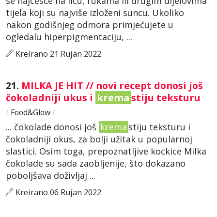
se najčešće na licu, rukama ili drugim dijelovima
tijela koji su najviše izloženi suncu. Ukoliko
nakon godišnjeg odmora primjećujete u
ogledalu hiperpigmentaciju, ...
Kreirano 21 Rujan 2022
21.
MILKA JE HIT // novi recept donosi još
čokoladniji ukus i
krema
stiju teksturu
/
Food&Glow
/
... čokolade donosi još
krema
stiju teksturu i
čokoladniji okus, za bolji užitak u popularnoj
slastici. Osim toga, prepoznatljive kockice Milka
čokolade su sada zaobljenije, što dokazano
poboljšava doživljaj ...
Kreirano 06 Rujan 2022