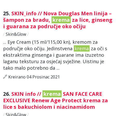
25.
SKIN_info // Nova Douglas Men linija –
šampon za bradu,
krema
za lice, ginseng
i guarana za područje oko očiju
/
Skin&Glow
/
... Eye Cream (15 ml/115,00 kn), kremom za
područje oko očiju. Jedinstvena
krema
za oči s
ekstraktima ginsenga i guarane ima izuzetno
laganu teksturu za osjećaj svježine. Uistinu je
tako malo potrebno da ...
Kreirano 04 Prosinac 2021
26.
SKIN info //
krema
SAN FACE CARE
EXCLUSIVE Renew Age Protect krema za
lice s bakuchiolom i niacinamidom
/
Skin&Glow
/