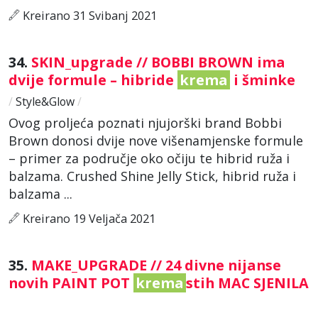
Kreirano 31 Svibanj 2021
34.
SKIN_upgrade // BOBBI BROWN ima
dvije formule – hibride
krema
i šminke
/
Style&Glow
/
Ovog proljeća poznati njujorški brand Bobbi
Brown donosi dvije nove višenamjenske formule
– primer za područje oko očiju te hibrid ruža i
balzama. Crushed Shine Jelly Stick, hibrid ruža i
balzama ...
Kreirano 19 Veljača 2021
35.
MAKE_UPGRADE // 24 divne nijanse
novih PAINT POT
krema
stih MAC SJENILA