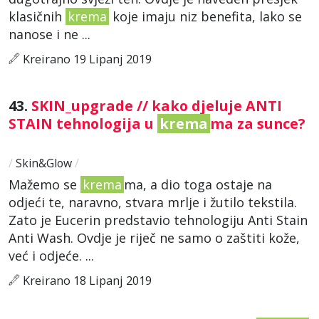
klasičnih
krema
koje imaju niz benefita, lako se
nanose i ne ...
Kreirano 19 Lipanj 2019
43.
SKIN_upgrade // kako djeluje ANTI
STAIN tehnologija u
krema
ma za sunce?
/
Skin&Glow
/
Mažemo se
krema
ma, a dio toga ostaje na
odjeći te, naravno, stvara mrlje i žutilo tekstila.
Zato je Eucerin predstavio tehnologiju Anti Stain
Anti Wash. Ovdje je riječ ne samo o zaštiti kože,
već i odjeće. ...
Kreirano 18 Lipanj 2019