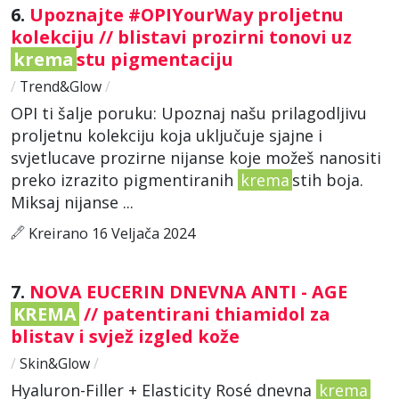
6.
Upoznajte #OPIYourWay proljetnu
kolekciju // blistavi prozirni tonovi uz
krema
stu pigmentaciju
/
Trend&Glow
/
OPI ti šalje poruku: Upoznaj našu prilagodljivu
proljetnu kolekciju koja uključuje sjajne i
svjetlucave prozirne nijanse koje možeš nanositi
preko izrazito pigmentiranih
krema
stih boja.
Miksaj nijanse ...
Kreirano 16 Veljača 2024
7.
NOVA EUCERIN DNEVNA ANTI - AGE
KREMA
// patentirani thiamidol za
blistav i svjež izgled kože
/
Skin&Glow
/
Hyaluron-Filler + Elasticity Rosé dnevna
krema