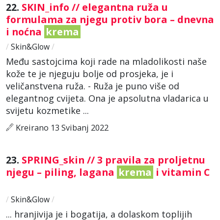
22.
SKIN_info // elegantna ruža u
formulama za njegu protiv bora – dnevna
i noćna
krema
/
Skin&Glow
/
Među sastojcima koji rade na mladolikosti naše
kože te je njeguju bolje od prosjeka, je i
veličanstvena ruža. - Ruža je puno više od
elegantnog cvijeta. Ona je apsolutna vladarica u
svijetu kozmetike ...
Kreirano 13 Svibanj 2022
23.
SPRING_skin // 3 pravila za proljetnu
njegu – piling, lagana
krema
i vitamin C
/
Skin&Glow
/
... hranjivija je i bogatija, a dolaskom toplijih