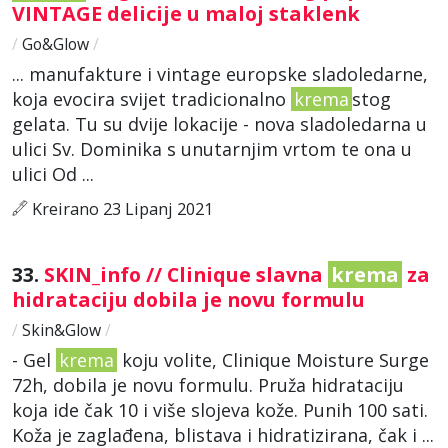
VINTAGE delicije u maloj staklenk
/
Go&Glow
/
... manufakture i vintage europske sladoledarne,
koja evocira svijet tradicionalno
krema
stog
gelata. Tu su dvije lokacije - nova sladoledarna u
ulici Sv. Dominika s unutarnjim vrtom te ona u
ulici Od ...
Kreirano 23 Lipanj 2021
33.
SKIN_info // Clinique slavna
krema
za
hidrataciju dobila je novu formulu
/
Skin&Glow
/
- Gel
krema
koju volite, Clinique Moisture Surge
72h, dobila je novu formulu. Pruža hidrataciju
koja ide čak 10 i više slojeva kože. Punih 100 sati.
Koža je zaglađena, blistava i hidratizirana, čak i ...