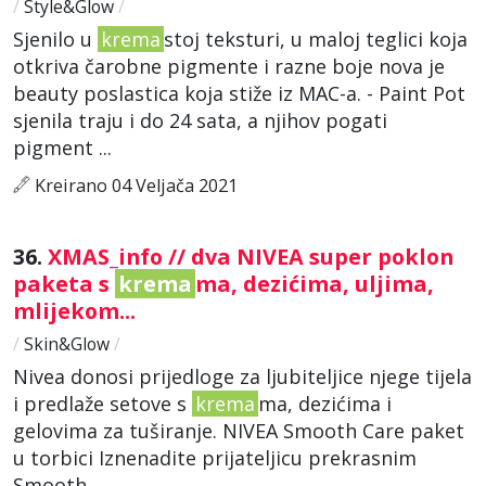
/
Style&Glow
/
Sjenilo u
krema
stoj teksturi, u maloj teglici koja
otkriva čarobne pigmente i razne boje nova je
beauty poslastica koja stiže iz MAC-a. - Paint Pot
sjenila traju i do 24 sata, a njihov pogati
pigment ...
Kreirano 04 Veljača 2021
36.
XMAS_info // dva NIVEA super poklon
paketa s
krema
ma, dezićima, uljima,
mlijekom...
/
Skin&Glow
/
Nivea donosi prijedloge za ljubiteljice njege tijela
i predlaže setove s
krema
ma, dezićima i
gelovima za tuširanje. NIVEA Smooth Care paket
u torbici Iznenadite prijateljicu prekrasnim
Smooth ...