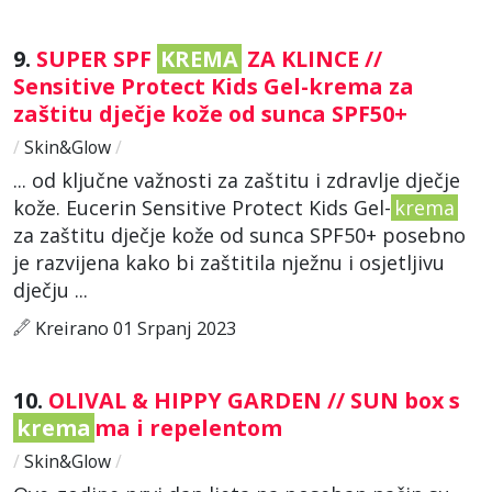
9.
SUPER SPF
KREMA
ZA KLINCE //
Sensitive Protect Kids Gel-krema za
zaštitu dječje kože od sunca SPF50+
/
Skin&Glow
/
... od ključne važnosti za zaštitu i zdravlje dječje
kože. Eucerin Sensitive Protect Kids Gel-
krema
za zaštitu dječje kože od sunca SPF50+ posebno
je razvijena kako bi zaštitila nježnu i osjetljivu
dječju ...
Kreirano 01 Srpanj 2023
10.
OLIVAL & HIPPY GARDEN // SUN box s
krema
ma i repelentom
/
Skin&Glow
/