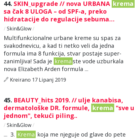
44.
SKIN_upgrade // nova URBANA
krema
sa čak 8 ULOGA – od SPF-a, preko
hidratacije do regulacije sebuma…
/
Skin&Glow
/
Multifunkcionalne urbane kreme su spas za
svakodnevicu, a kad ti netko veli da jedna
formula ima 8 funkcija, stvar postaje super-
zanimljiva! Sada je
krema
ste vode uzburkala
nova Elizabeth Arden formula ...
Kreirano 17 Lipanj 2019
45.
BEAUTY_hits 2019. // ulje kanabisa,
dermatološke DR. formule,
krema
"sve u
jednom", tekući piling..
/
Skin&Glow
/
... 3.
Krema
koja me njeguje od glave do pete