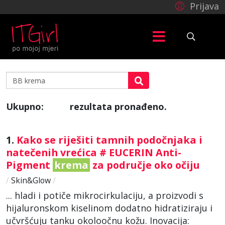
Prijava
Ukupno:
rezultata pronađeno.
974
1.
Kako se riješiti tamnih podočnjaka i
natečenih vrećica # EUCERIN Anti-
Pigment
krema
za područje oko očiju
/
Skin&Glow
/
... hladi i potiče mikrocirkulaciju, a proizvodi s
hijaluronskom kiselinom dodatno hidratiziraju i
učvršćuju tanku okoloočnu kožu. Inovacija: