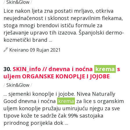
/
Skin&Glow
/
Lice nakon ljeta zna postati mrljavo, otkriva
neujednačenost i sklonost nepravilnim flekama,
stoga mnogi brendovi ističu formule za
rješavanje upravo tih izazova. Španjolski dermo-
kozmetički brand ...
Kreirano 09 Rujan 2021
30.
SKIN_info // dnevna i noćna
krema
s
uljem ORGANSKE KONOPLJE I JOJOBE
/
Skin&Glow
/
... sjemenki konoplje i jojobe. Nivea Naturally
Good dnevna i noćna
krema
za lice s organskim
uljem konoplje pružaju umirujuću njegu za sve
tipove kože te sadrže čak 99% sastojaka
prirodnog porijekla dok ...