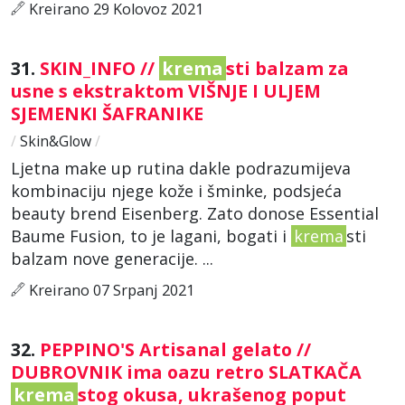
Kreirano 29 Kolovoz 2021
31.
SKIN_INFO //
krema
sti balzam za
usne s ekstraktom VIŠNJE I ULJEM
SJEMENKI ŠAFRANIKE
/
Skin&Glow
/
Ljetna make up rutina dakle podrazumijeva
kombinaciju njege kože i šminke, podsjeća
beauty brend Eisenberg. Zato donose Essential
Baume Fusion, to je lagani, bogati i
krema
sti
balzam nove generacije. ...
Kreirano 07 Srpanj 2021
32.
PEPPINO'S Artisanal gelato //
DUBROVNIK ima oazu retro SLATKAČA
krema
stog okusa, ukrašenog poput