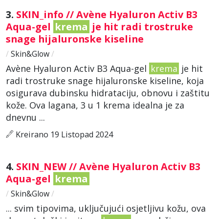
3.
SKIN_info // Avène Hyaluron Activ B3
Aqua-gel
krema
je hit radi trostruke
snage hijaluronske kiseline
/
Skin&Glow
/
Avène Hyaluron Activ B3 Aqua-gel
krema
je hit
radi trostruke snage hijaluronske kiseline, koja
osigurava dubinsku hidrataciju, obnovu i zaštitu
kože. Ova lagana, 3 u 1 krema idealna je za
dnevnu ...
Kreirano 19 Listopad 2024
4.
SKIN_NEW // Avène Hyaluron Activ B3
Aqua-gel
krema
/
Skin&Glow
/
... svim tipovima, uključujući osjetljivu kožu, ova