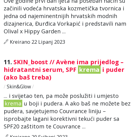
Ove godine prvi dan ljeta na poseban način su
začinili vodeća hrvatska kozmetička tvornica i
jedna od najeminentnijih hrvatskih modnih
dizajnerica, Đurđica Vorkapić i predstavili nam
Olival x Hippy Garden ...
Kreirano 22 Lipanj 2023
11.
SKIN_boost // Avène ima prijedlog –
hidratantni serum, SPF
krema
i puder
(ako baš treba)
/
Skin&Glow
/
... i svijetao ten, pa može poslužiti i umjesto
krema
u boji i pudera. A ako baš ne možete bez
pudera, savjetujemo Couvrance liniju –
isprobajte lagani korektivni tekući puder sa
SPF20 zaštitom te Couvrance ...
Kreirano 20 Svibanj 2023