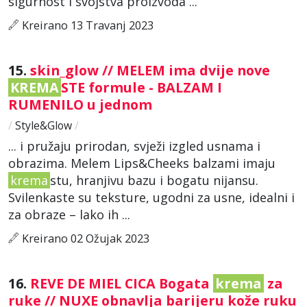
sigurnost i svojstva proizvoda ...
Kreirano 13 Travanj 2023
15.
skin_glow // MELEM ima dvije nove
KREMA
STE formule - BALZAM I
RUMENILO u jednom
/
Style&Glow
/
... i pružaju prirodan, svježi izgled usnama i
obrazima. Melem Lips&Cheeks balzami imaju
krema
stu, hranjivu bazu i bogatu nijansu.
Svilenkaste su teksture, ugodni za usne, idealni i
za obraze – lako ih ...
Kreirano 02 Ožujak 2023
16.
REVE DE MIEL CICA Bogata
krema
za
ruke // NUXE obnavlja barijeru kože ruku