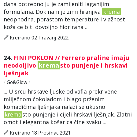
dana potrebno ju je zamijeniti laganijim
formulama. Dok nam je zimi hranjiva
krema
neophodna, porastom temperature i vlažnosti
koža ce biti dovoljno hidrirana ...
Kreirano 02 Travanj 2022
24.
FINI POKLON // Ferrero praline imaju
neodoljivo
krema
sto punjenje i hrskavi
lješnjak
/
Go&Glow
/
... U srcu hrskave ljuske od vafla prekrivene
mliječnom čokoladom i blago prženim
komadićima lješnjaka nalazi se ukusno
krema
sto punjenje i cijeli hrskavi lješnjak. Zlatni
omot i elegantna košarica čine svaku ...
Kreirano 18 Prosinac 2021