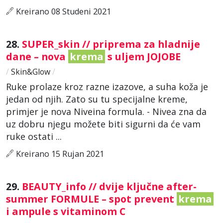
Kreirano 08 Studeni 2021
28.
SUPER_skin // priprema za hladnije
dane – nova
krema
s uljem JOJOBE
/
Skin&Glow
/
Ruke prolaze kroz razne izazove, a suha koža je
jedan od njih. Zato su tu specijalne kreme,
primjer je nova Niveina formula. - Nivea zna da
uz dobru njegu možete biti sigurni da će vam
ruke ostati ...
Kreirano 15 Rujan 2021
29.
BEAUTY_info // dvije ključne after-
summer FORMULE – spot prevent
krema
i ampule s vitaminom C