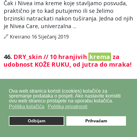
Čak i Nivea ima kreme koje stavljamo posvuda,
praktično je to kad putujemo ili se želimo
brzinski natrackati nakon tuširanja. Jedna od njih
je Nivea Care, univerzalna ...
Kreirano 16 Siječanj 2019
46.
DRY_skin // 10 hranjivih
krema
za
udobnost KOŽE RUKU, od jutra do mraka!
/
Skin&Glow
/
... udružuje Panthenol 5% s Madecassosideom te
Ova web stranica koristi (cookies) kolačiće za
spremanje podataka o posjeti. Ako nastavite koristiti
zahvaljujući izrazito ugodnoj teksturi. Primjeren
ovu web stranicu pristajete na uporabu kolačića.
za cijelu obitelj: bebe, djecu i odrasle. 70 kn,
Politika kolačića
Politika privatnosti
ljekarne Eucerin Urea repair plus
krema
za ruke
sadrži 5 ...
Odbijam
Prihvaćam
Kreirano 13 Studeni 2018