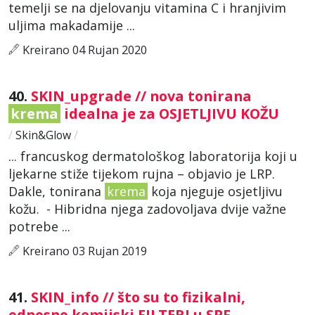
temelji se na djelovanju vitamina C i hranjivim
uljima makadamije ...
Kreirano 04 Rujan 2020
40.
SKIN_upgrade // nova tonirana
krema
idealna je za OSJETLJIVU KOŽU
/
Skin&Glow
/
... francuskog dermatološkog laboratorija koji u
ljekarne stiže tijekom rujna – objavio je LRP.
Dakle, tonirana
krema
koja njeguje osjetljivu
kožu. - Hibridna njega zadovoljava dvije važne
potrebe ...
Kreirano 03 Rujan 2019
41.
SKIN_info // što su to fizikalni,
odnosno kemijski FILTERI u SPF