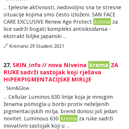
... tjelesne aktivnosti, nedovoljno sna te stresne
situacije kojima smo često izloženi. SAN FACE
CARE EXCLUSIVE Renew Age Protect
krema
za
lice sadrži bogati kompleks antioksidansa -
ekstrakt biljke japanski ...
Kreirano 29 Studeni 2021
27.
SKIN_info // nova Niveina
krema
ZA
RUKE sadrži sastojak koji rješava
HIPERPIGMENTACIJSKE MIRLJE
/
Skin&Glow
/
... Cellular Luminos 630 linije koja je mnogim
ženama pomogla u borbi protiv neželjenih
pigmentacijskih mrlja, brend donosi još jedan
novitet. Luminous 630
krema
za ruke sadrži
inovativni sastojak koji u ...