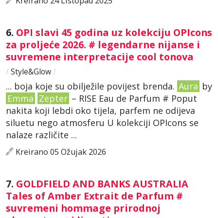
Kreirano 24 Listopad 2025
6.
OPI slavi 45 godina uz kolekciju OPIcons
za proljeće 2026. # legendarne nijanse i
suvremene interpretacije cool tonova
/
Style&Glow
/
... boja koje su obilježile povijest brenda.
Aura
by
Emma
Zepter
– RISE Eau de Parfum # Poput
nakita koji lebdi oko tijela, parfem ne odijeva
siluetu nego atmosferu U kolekciji OPIcons se
nalaze različite ...
Kreirano 05 Ožujak 2026
7.
GOLDFIELD AND BANKS AUSTRALIA
Tales of Amber Extrait de Parfum #
suvremeni hommage prirodnoj