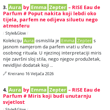
3.
Aura
by
Emma
Zepter
– RISE Eau de
Parfum # Poput nakita koji lebdi oko
tijela, parfem ne odijeva siluetu nego
atmosferu
/
Style&Glow
/
Kolekciju
Aura
osmislila je
Emma
Zepter
s
jasnom namjerom da parfem vrati u sferu
osobnog rituala. U njezinoj interpretaciji miris
nije završni sloj stila, nego njegov produžetak,
nevidljivi dodatak koji ...
Kreirano 16 Veljača 2026
4.
Aura
by
Emma
Zepter
– RISE Eau de
Parfum # Miris koji budi unutarnju
svjetlost
/
Style&Glow
/