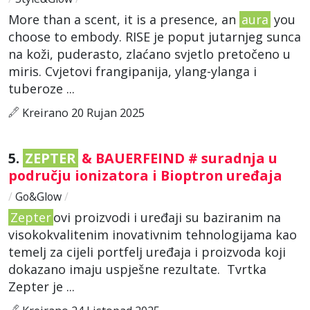
More than a scent, it is a presence, an
aura
you
choose to embody. RISE je poput jutarnjeg sunca
na koži, puderasto, zlaćano svjetlo pretočeno u
miris. Cvjetovi frangipanija, ylang-ylanga i
tuberoze ...
Kreirano 20 Rujan 2025
5.
ZEPTER
& BAUERFEIND # suradnja u
području ionizatora i Bioptron uređaja
/
Go&Glow
/
Zepter
ovi proizvodi i uređaji su baziranim na
visokokvalitenim inovativnim tehnologijama kao
temelj za cijeli portfelj uređaja i proizvoda koji
dokazano imaju uspješne rezultate. Tvrtka
Zepter je ...