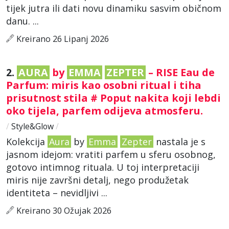
tijek jutra ili dati novu dinamiku sasvim običnom
danu. ...
Kreirano 26 Lipanj 2026
2.
AURA
by
EMMA
ZEPTER
– RISE Eau de
Parfum: miris kao osobni ritual i tiha
prisutnost stila # Poput nakita koji lebdi
oko tijela, parfem odijeva atmosferu.
/
Style&Glow
/
Kolekcija
Aura
by
Emma
Zepter
nastala je s
jasnom idejom: vratiti parfem u sferu osobnog,
gotovo intimnog rituala. U toj interpretaciji
miris nije završni detalj, nego produžetak
identiteta – nevidljivi ...
Kreirano 30 Ožujak 2026