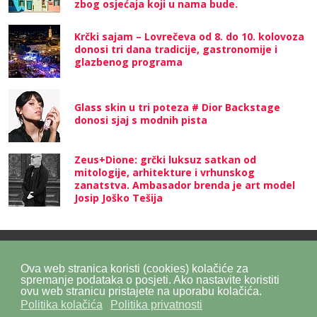
zbog osjećaja koji u nama bude.
Krčki sajam – Lovrečeva od 8. do 10. kolovoza
donosi tri dana tradicije, gastronomije i
glazbenog programa
Glass skin u tri poteza # Dior Backstage
donosi sjaj s modnih pista
Zeus+Dione: grčki luksuz satkan od
mitologije, arhitekture i vrhunskog
zanatstva. Ambasador brenda je art model
Josip Joško Tešija
Ova web stranica koristi (cookies) kolačiće za
Politika privatnosti
Politika kolačića
SiteMap
spremanje podataka o posjeti. Ako nastavite koristiti
ovu web stranicu pristajete na uporabu kolačića.
Politika kolačića
Politika privatnosti
Impressum
Kontakt
DPZ Consulting