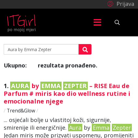
Prijava
Ukupno:
rezultata pronađeno.
7
1.
AURA
by
EMMA
ZEPTER
– RISE Eau de
Parfum # miris kao dio wellness rutine i
emocionalne njege
/
Trend&Glow
/
... osjećali bolje u vlastitoj koži, sigurnije,
smirenije ili energičnije.
Aura
by
Emma
Zepter
Jedan miris može prizvati uspomenu, promijeniti