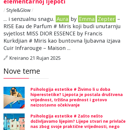
elementarnoj ljepoti
/
Style&Glow
/
... i senzualnu snagu.
Aura
by
Emma
Zepter
–
RISE Eau de Parfum # Miris koji budi unutarnju
svjetlost MISS DIOR ESSENCE by Francis
Kurkdjian # Miris kao buntovna ljubavna izjava
Cuir Infrarouge – Maison ...
Kreirano 21 Rujan 2025
Nove teme
Psihologija estetike # Živimo li u doba
hiperestetike? Ljepota je postala društvena
vrijednost, tržišna prednost i gotovo
neizostavno očekivanje
Psihologija estetike # Zašto nešto
doživljavamo lijepim? Lijepe stvari ne privlače
nas zbog svoje praktične vrijednosti, nego