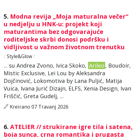
5.
Modna revija „Moja maturalna večer“
u nedjelju u HNK-u: projekt koji
maturantima bez odgovarajuće
roditeljske skrbi donosi podršku i
vidljivost u važnom životnom trenutku
/
Style&Glow
/
... su Andrea Zvono, Ivica Skoko,
Arileo
, Boudoir,
Mistic Exclusive, Lei Lou by Aleksandra
Dojčinović, Lokomotiva by Lana Puljić, Matija
Vuica, Ivana Jurić Dizajn, ELFS, Xenia Design, Ivan
Friščić, Greta Gudelj, ...
Kreirano 07 Travanj 2026
6.
ATELIER // strukirane igre tila i satena,
boja sunca, crna romantika i prugasta