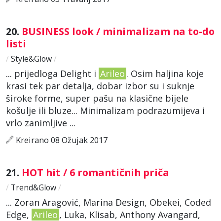
20.
BUSINESS look / minimalizam na to-do
listi
/
Style&Glow
/
... prijedloga Delight i
Arileo
. Osim haljina koje
krasi tek par detalja, dobar izbor su i suknje
široke forme, super pašu na klasične bijele
košulje ili bluze... Minimalizam podrazumijeva i
vrlo zanimljive ...
Kreirano 08 Ožujak 2017
21.
HOT hit / 6 romantičnih priča
/
Trend&Glow
/
... Zoran Aragović, Marina Design, Obekei, Coded
Edge,
Arileo
, Luka, Klisab, Anthony Avangard,