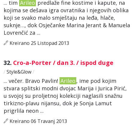
... tim
Arileo
predlaže fine kostime i kapute, na
kojima se dešava igra ovratnika i njegovih oblika
koji se svako malo smještaju na leđa, hlače,
suknje…, dok Osječanke Marina Jerant & Manuela
Lovrenčić za ...
Kreirano 25 Listopad 2013
32.
Cro-a-Porter / dan 3. / ispod duge
/
Style&Glow
/
... večer. Bravo Pavlin!
Arileo
, ime pod kojim
stvara splitski modni dvojac Marija i Jurica Pirić,
u svojoj su proljetnoj kolekciji naglasili snažnu
tirkizno-plavu nijansu, dok je Sonja Lamut
prigrlila neon ...
Kreirano 06 Travanj 2013