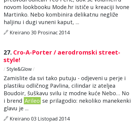
novom lookbooku Mode.hr ističe u kreaciji Ivone
Martinko. Nebo kombinira delikatnu negliže
haljinu i dugi vuneni kaput, ...
Kreirano 30 Prosinac 2014
27.
Cro-A-Porter / aerodromski street-
style!
/
Style&Glow
/
Zamislite da svi tako putuju - odjeveni u perje i
plastiku odličnog Pavlina, cilindar iz ateljea
Boudoir, šuškavu svilu iz modne kuće Nebo… No
i brend
Arileo
se prilagodio: nekoliko manekenki
glavu je ...
Kreirano 03 Listopad 2014