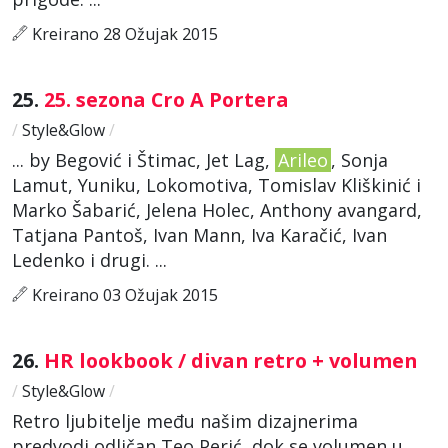
Kreirano 28 Ožujak 2015
25.
25. sezona Cro A Portera
/
Style&Glow
/
... by Begović i Štimac, Jet Lag,
Arileo
, Sonja
Lamut, Yuniku, Lokomotiva, Tomislav Kliškinić i
Marko Šabarić, Jelena Holec, Anthony avangard,
Tatjana Pantoš, Ivan Mann, Iva Karačić, Ivan
Ledenko i drugi. ...
Kreirano 03 Ožujak 2015
26.
HR lookbook / divan retro + volumen
/
Style&Glow
/
Retro ljubitelje među našim dizajnerima
predvodi odličan Teo Perić, dok se volumen u