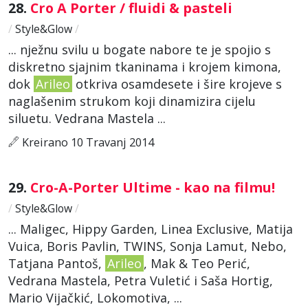
28.
Cro A Porter / fluidi & pasteli
/
Style&Glow
/
... nježnu svilu u bogate nabore te je spojio s
diskretno sjajnim tkaninama i krojem kimona,
dok
Arileo
otkriva osamdesete i šire krojeve s
naglašenim strukom koji dinamizira cijelu
siluetu. Vedrana Mastela ...
Kreirano 10 Travanj 2014
29.
Cro-A-Porter Ultime - kao na filmu!
/
Style&Glow
/
... Maligec, Hippy Garden, Linea Exclusive, Matija
Vuica, Boris Pavlin, TWINS, Sonja Lamut, Nebo,
Tatjana Pantoš,
Arileo
, Mak & Teo Perić,
Vedrana Mastela, Petra Vuletić i Saša Hortig,
Mario Vijačkić, Lokomotiva, ...