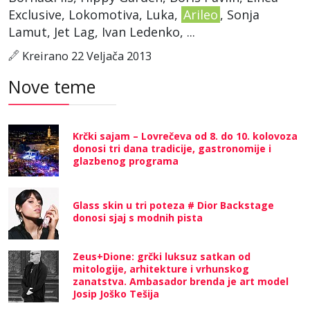
Exclusive, Lokomotiva, Luka,
Arileo
, Sonja
Lamut, Jet Lag, Ivan Ledenko, ...
Kreirano 22 Veljača 2013
Nove teme
Krčki sajam – Lovrečeva od 8. do 10. kolovoza
donosi tri dana tradicije, gastronomije i
glazbenog programa
Glass skin u tri poteza # Dior Backstage
donosi sjaj s modnih pista
Zeus+Dione: grčki luksuz satkan od
mitologije, arhitekture i vrhunskog
zanatstva. Ambasador brenda je art model
Josip Joško Tešija