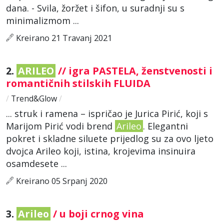
dana. - Svila, žoržet i šifon, u suradnji su s
minimalizmom ...
Kreirano 21 Travanj 2021
2.
ARILEO
// igra PASTELA, ženstvenosti i
romantičnih stilskih FLUIDA
/
Trend&Glow
/
... struk i ramena – ispričao je Jurica Pirić, koji s
Marijom Pirić vodi brend
Arileo
. Elegantni
pokret i skladne siluete prijedlog su za ovo ljeto
dvojca Arileo koji, istina, krojevima insinuira
osamdesete ...
Kreirano 05 Srpanj 2020
3.
Arileo
/ u boji crnog vina