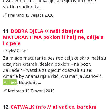
dva tjedna na tri lokacije, a uključivat će više
stotina sudionika. ...
Kreirano 13 Veljača 2020
11.
DOBRA DJELA // naši dizajneri
MATURANTIMA poklonili haljine, odijela
i cipele
/
Style&Glow
/
Za mlade maturante bez roditeljske skrbi naši su
dizajneri kreirali idealan poklon – na poziv
Zaklade "Hrvatska za djecu" odazvali su se:
Amarie by Anamarija Brkić, Anamarija Asanović,
Arileo
, Boudoir, ...
Kreirano 12 Travanj 2019
12.
CATWALK_info // plivačice, barokni