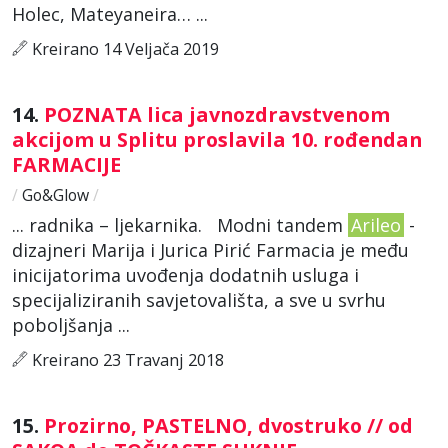
Holec, Mateyaneira… ...
Kreirano 14 Veljača 2019
14.
POZNATA lica javnozdravstvenom
akcijom u Splitu proslavila 10. rođendan
FARMACIJE
/
Go&Glow
/
... radnika – ljekarnika. Modni tandem
Arileo
-
dizajneri Marija i Jurica Pirić Farmacia je među
inicijatorima uvođenja dodatnih usluga i
specijaliziranih savjetovališta, a sve u svrhu
poboljšanja ...
Kreirano 23 Travanj 2018
15.
Prozirno, PASTELNO, dvostruko // od