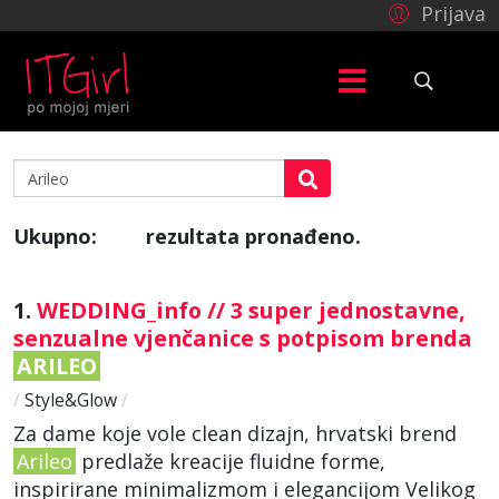
Prijava
Ukupno:
rezultata pronađeno.
34
1.
WEDDING_info // 3 super jednostavne,
senzualne vjenčanice s potpisom brenda
ARILEO
/
Style&Glow
/
Za dame koje vole clean dizajn, hrvatski brend
Arileo
predlaže kreacije fluidne forme,
inspirirane minimalizmom i elegancijom Velikog