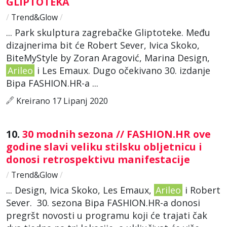
GLIPTOTEKA
/
Trend&Glow
/
... Park skulptura zagrebačke Gliptoteke. Među
dizajnerima bit će Robert Sever, Ivica Skoko,
BiteMyStyle by Zoran Aragović, Marina Design,
Arileo
i Les Emaux. Dugo očekivano 30. izdanje
Bipa FASHION.HR-a ...
Kreirano 17 Lipanj 2020
10.
30 modnih sezona // FASHION.HR ove
godine slavi veliku stilsku obljetnicu i
donosi retrospektivu manifestacije
/
Trend&Glow
/
... Design, Ivica Skoko, Les Emaux,
Arileo
i Robert
Sever. 30. sezona Bipa FASHION.HR-a donosi
pregršt novosti u programu koji će trajati čak