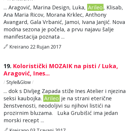
... Aragović, Marina Design, Luka,
Arileo
, Klisab,
Ana Maria Ricov, Morana Krklec, Anthony
Avangard, Gala Vrbanić, Jamoi, Ivana Janjić. Nova
modna sezona je počela, a prvu najavu šalje
manifestacija poznata ...
Kreirano 22 Rujan 2017
19.
Koloristički MOZAIK na pisti / Luka,
Aragović, Ines...
/
Style&Glow
/
... dok s Divljeg Zapada stiže Ines Atelier i njezina
seksi kaubojka.
Arileo
je na strani eterične
ženstvenosti, neodoljivi su njihovi listići na
prozirnim bluzama. Luka Grubišić ima jedan
morski recept ...
Kreirano 03 Travanj 2017