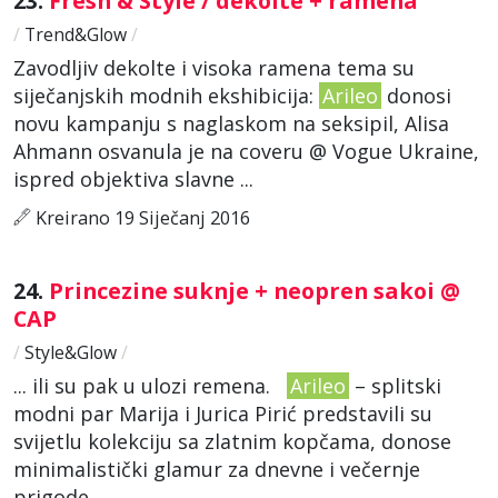
23.
Fresh & Style / dekolte + ramena
/
Trend&Glow
/
Zavodljiv dekolte i visoka ramena tema su
siječanjskih modnih ekshibicija:
Arileo
donosi
novu kampanju s naglaskom na seksipil, Alisa
Ahmann osvanula je na coveru @ Vogue Ukraine,
ispred objektiva slavne ...
Kreirano 19 Siječanj 2016
24.
Princezine suknje + neopren sakoi @
CAP
/
Style&Glow
/
... ili su pak u ulozi remena.
Arileo
– splitski
modni par Marija i Jurica Pirić predstavili su
svijetlu kolekciju sa zlatnim kopčama, donose
minimalistički glamur za dnevne i večernje
prigode. ...