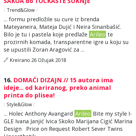
SAKOA do TOČKASTE SUKNJE
/
Trend&Glow
/
... formu predložile su cure iz brenda
Mateyaneira, Mateja Dujić i Neira Sinanbašić.
Bilo je tu i pastela koje predlaže
Arileo
te
prozirnih komada, transparentne igre u koju su
se upustili Zoran Aragović za ...
Kreirano 26 Ožujak 2018
16.
DOMAĆI DIZAJN // 15 autora ima
ideje... od kariranog, preko animal
printa do plisea!
/
Style&Glow
/
... Holec Anthony Avangard
Arileo
Bite my style I-
GLE Ivana Janjić Ivica Skoko Marijana Cigić Marina
Design Price on Request Robert Sever Twins