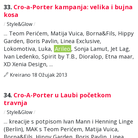
33.
Cro-a-Porter kampanja: velika i bujna
kosa
/
Style&Glow
/
... Teom Perićem, Matija Vuica, Borna&Fils, Hippy
Garden, Boris Pavlin, Linea Exclusive,
Lokomotiva, Luka,
Arileo
, Sonja Lamut, Jet Lag,
Ivan Ledenko, Spirit by T.B., Dioralop, Etna maar,
XD Xenia Design, ...
Kreirano 18 Ožujak 2013
34.
Cro-A-Porter u Laubi početkom
travnja
/
Style&Glow
/
... kreacije s potpisom Ivan Mann i Henning Linge
(Berlin), MAK s Teom Perićem, Matija Vuica,
Borna&Fils, Hippy Garden, Boris Pavlin, Linea