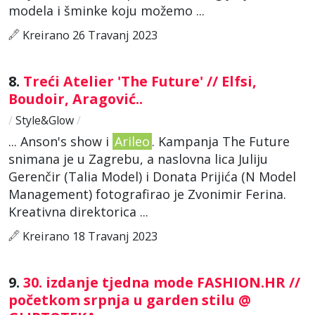
modela i šminke koju možemo ...
Kreirano 26 Travanj 2023
8.
Treći Atelier 'The Future' // Elfsi,
Boudoir, Aragović..
/
Style&Glow
/
... Anson's show i
Arileo
. Kampanja The Future
snimana je u Zagrebu, a naslovna lica Juliju
Gerenčir (Talia Model) i Donata Prijića (N Model
Management) fotografirao je Zvonimir Ferina.
Kreativna direktorica ...
Kreirano 18 Travanj 2023
9.
30. izdanje tjedna mode FASHION.HR //
početkom srpnja u garden stilu @