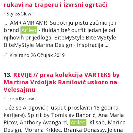
rukavi na traperu i izvrsni ogrtači
/
Style&Glow
/
... AMR AMR AMR Subotnju pistu začinio je i
brend
Arileo
- fluidan bež outfit jedan je od
njihovih prijedloga. BiteMyStyle BiteMyStyle
BiteMyStyle Marina Design - inspiracija ...
Kreirano 26 Ožujak 2019
13.
REVIJE // prva kolekcija VARTEKS by
Martina Vrdoljak Ranilović uskoro na
Velesajmu
/
Trend&Glow
/
... će se Aragović (i usput proslaviti 15 godina
karijere), Spirit by Tomislav Bahorić, Ana Maria
Ricov, Anthony Avangard,
Arileo
, Klisab, Marina
Design, Morana Krklec, Branka Donassy, Jelena