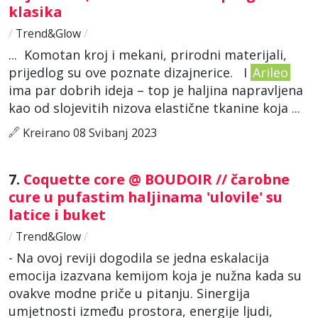
klasika
/
Trend&Glow
/
... Komotan kroj i mekani, prirodni materijali,
prijedlog su ove poznate dizajnerice. I
Arileo
ima par dobrih ideja – top je haljina napravljena
kao od slojevitih nizova elastične tkanine koja ...
Kreirano 08 Svibanj 2023
7.
Coquette core @ BOUDOIR // čarobne
cure u pufastim haljinama 'ulovile' su
latice i buket
/
Trend&Glow
/
- Na ovoj reviji dogodila se jedna eskalacija
emocija izazvana kemijom koja je nužna kada su
ovakve modne priče u pitanju. Sinergija
umjetnosti između prostora, energije ljudi,