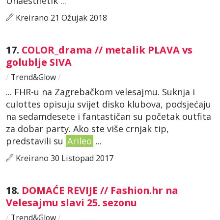
Unaesthetik ...
Kreirano 21 Ožujak 2018
17.
COLOR_drama // metalik PLAVA vs
golublje SIVA
/
Trend&Glow
/
... FHR-u na Zagrebačkom velesajmu. Suknja i
culottes opisuju svijet disko klubova, podsjećaju
na sedamdesete i fantastičan su početak outfita
za dobar party. Ako ste više crnjak tip,
predstavili su
Arileo
...
Kreirano 30 Listopad 2017
18.
DOMAĆE REVIJE // Fashion.hr na
Velesajmu slavi 25. sezonu
/
Trend&Glow
/