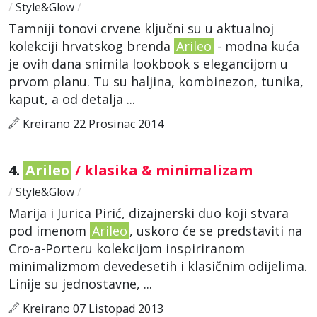
/
Style&Glow
/
Tamniji tonovi crvene ključni su u aktualnoj
kolekciji hrvatskog brenda
Arileo
- modna kuća
je ovih dana snimila lookbook s elegancijom u
prvom planu. Tu su haljina, kombinezon, tunika,
kaput, a od detalja ...
Kreirano 22 Prosinac 2014
4.
Arileo
/ klasika & minimalizam
/
Style&Glow
/
Marija i Jurica Pirić, dizajnerski duo koji stvara
pod imenom
Arileo
, uskoro će se predstaviti na
Cro-a-Porteru kolekcijom inspiriranom
minimalizmom devedesetih i klasičnim odijelima.
Linije su jednostavne, ...
Kreirano 07 Listopad 2013