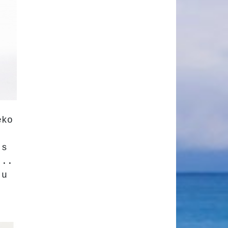
eko
 s
...
ju