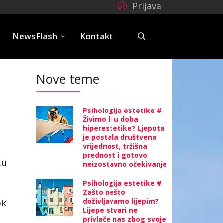
Prijava
e
NewsFlash
Kontakt
Nove teme
Psihologija estetike #
Živimo li u doba
hiperestetike? Ljepota
je postala društvena
vrijednost, tržišna
prednost i gotovo
ku
neizostavno očekivanje
Psihologija estetike #
Zašto nešto
doživljavamo lijepim?
ok
Lijepe stvari ne
privlače nas zbog svoje