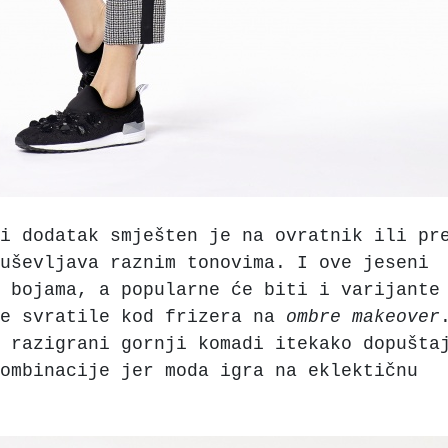
i dodatak smješten je na ovratnik ili pr
uševljava raznim tonovima. I ove jeseni
 bojama, a popularne će biti i varijante
ce svratile kod frizera na
ombre
makeover
 razigrani gornji komadi itekako dopušta
kombinacije jer moda igra na eklektičnu