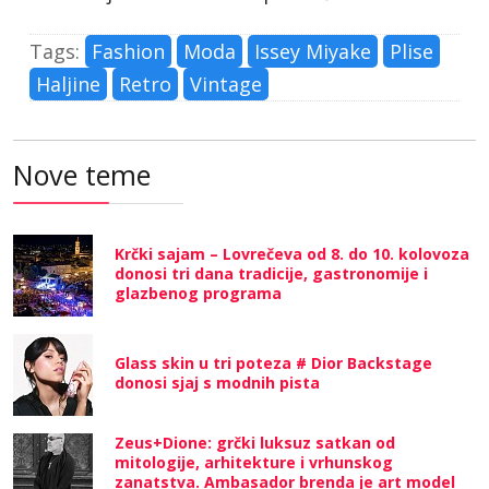
Tags:
Fashion
Moda
Issey Miyake
Plise
Haljine
Retro
Vintage
Nove teme
Krčki sajam – Lovrečeva od 8. do 10. kolovoza
donosi tri dana tradicije, gastronomije i
glazbenog programa
Glass skin u tri poteza # Dior Backstage
donosi sjaj s modnih pista
Zeus+Dione: grčki luksuz satkan od
mitologije, arhitekture i vrhunskog
zanatstva. Ambasador brenda je art model