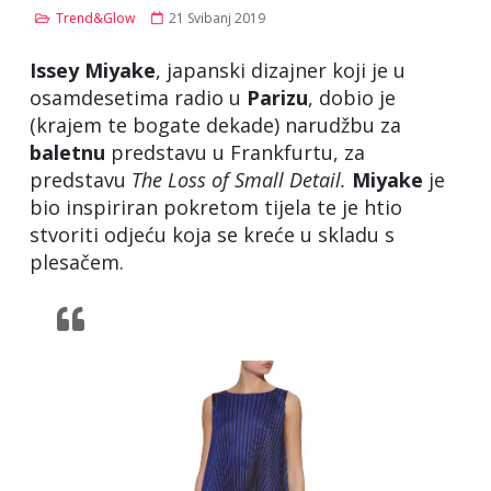
Trend&Glow
21 Svibanj 2019
Issey Miyake
, japanski dizajner koji je u
osamdesetima radio u
Parizu
, dobio je
(krajem te bogate dekade) narudžbu za
baletnu
predstavu u Frankfurtu, za
predstavu
The Loss of Small Detail.
Miyake
je
bio inspiriran pokretom tijela te je htio
stvoriti odjeću koja se kreće u skladu s
plesačem.