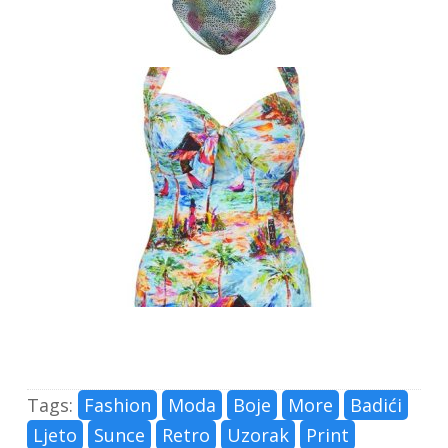
Tags:
Fashion
Moda
Boje
More
Badići
Ljeto
Sunce
Retro
Uzorak
Print