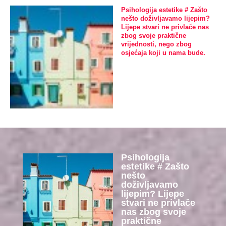
Psihologija estetike # Zašto
nešto doživljavamo lijepim?
Lijepe stvari ne privlače nas
zbog svoje praktične
vrijednosti, nego zbog
osjećaja koji u nama bude.
Psihologija
estetike # Zašto
nešto
doživljavamo
lijepim? Lijepe
stvari ne privlače
nas zbog svoje
praktične