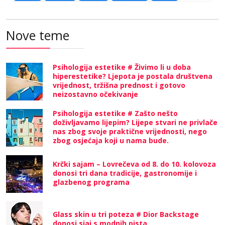
Nove teme
Psihologija estetike # Živimo li u doba
hiperestetike? Ljepota je postala društvena
vrijednost, tržišna prednost i gotovo
neizostavno očekivanje
Psihologija estetike # Zašto nešto
doživljavamo lijepim? Lijepe stvari ne privlače
nas zbog svoje praktične vrijednosti, nego
zbog osjećaja koji u nama bude.
Krčki sajam – Lovrečeva od 8. do 10. kolovoza
donosi tri dana tradicije, gastronomije i
glazbenog programa
Glass skin u tri poteza # Dior Backstage
donosi sjaj s modnih pista