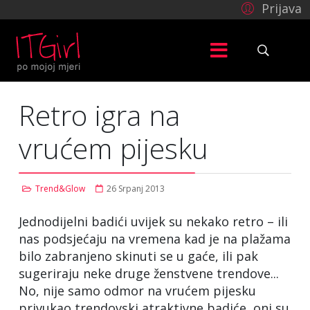
Prijava
Retro igra na
vrućem pijesku
Trend&Glow
26 Srpanj 2013
Jednodijelni badići uvijek su nekako retro – ili
nas podsjećaju na vremena kad je na plažama
bilo zabranjeno skinuti se u gaće, ili pak
sugeriraju neke druge ženstvene trendove...
No, nije samo odmor na vrućem pijesku
privukao trendovski atraktivne badiće, oni su