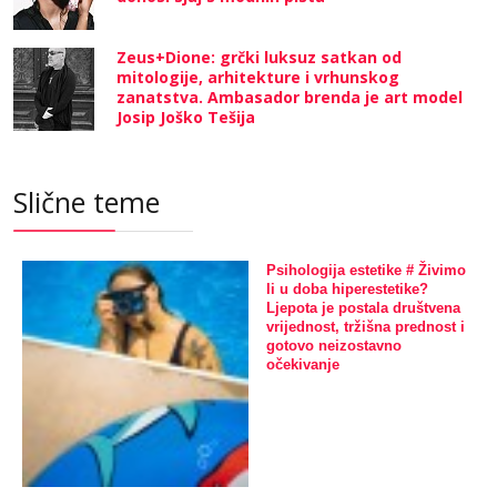
Zeus+Dione: grčki luksuz satkan od
mitologije, arhitekture i vrhunskog
zanatstva. Ambasador brenda je art model
Josip Joško Tešija
Slične teme
Psihologija estetike # Živimo
li u doba hiperestetike?
Ljepota je postala društvena
vrijednost, tržišna prednost i
gotovo neizostavno
očekivanje