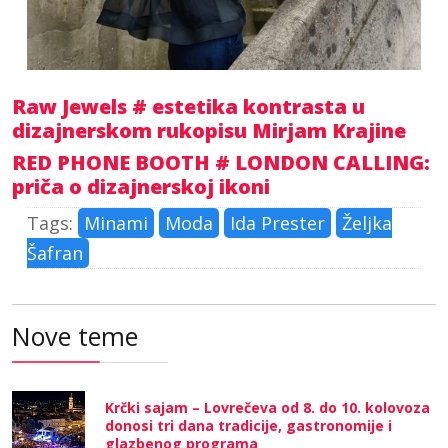
Raw Jewels # estetika kontrasta u
dizajnerskom rukopisu Mirjam Krajine
RED PHONE BOOTH # LONDON CALLING:
priča o dizajnerskoj ikoni
Tags:
Minami
Moda
Ida Prester
Željka
Šafran
Nove teme
Krčki sajam – Lovrečeva od 8. do 10. kolovoza
donosi tri dana tradicije, gastronomije i
glazbenog programa