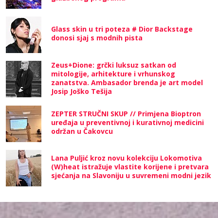
Glass skin u tri poteza # Dior Backstage
donosi sjaj s modnih pista
Zeus+Dione: grčki luksuz satkan od
mitologije, arhitekture i vrhunskog
zanatstva. Ambasador brenda je art model
Josip Joško Tešija
ZEPTER STRUČNI SKUP // Primjena Bioptron
uređaja u preventivnoj i kurativnoj medicini
održan u Čakovcu
Lana Puljić kroz novu kolekciju Lokomotiva
(W)heat istražuje vlastite korijene i pretvara
sjećanja na Slavoniju u suvremeni modni jezik