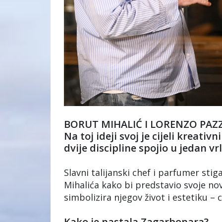
BORUT MIHALIĆ I LORENZO PAZ
Na toj ideji svoj je cijeli kreativ
dvije discipline spojio u jedan v
Slavni talijanski chef i parfumer sti
Mihalića kako bi predstavio svoje nov
simbolizira njegov život i estetiku – 
Kako je nastala Zagarbonara?