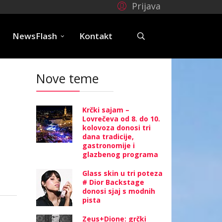
Prijava
e
NewsFlash
Kontakt
Nove teme
Krčki sajam –
Lovrečeva od 8. do 10.
kolovoza donosi tri
dana tradicije,
gastronomije i
glazbenog programa
Glass skin u tri poteza
# Dior Backstage
donosi sjaj s modnih
pista
Zeus+Dione: grčki