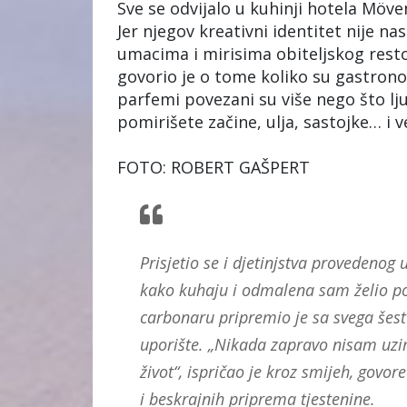
Sve se odvijalo u kuhinji hotela Möve
Jer njegov kreativni identitet nije n
umacima i mirisima obiteljskog resto
govorio je o tome koliko su gastronom
parfemi povezani su više nego što lju
pomirišete začine, ulja, sastojke… i v
FOTO: ROBERT GAŠPERT
Prisjetio se i djetinjstva provedenog
kako kuhaju i odmalena sam želio poku
carbonaru pripremio je sa svega šest
uporište. „Nikada zapravo nisam uzim
život“, ispričao je kroz smijeh, govor
i beskrajnih priprema tjestenine.