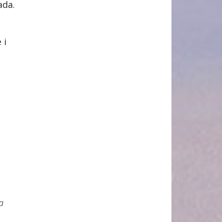
ada.
 i
a