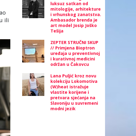
luksuz satkan od
mitologije, arhitekture
kao
i vrhunskog zanatstva.
 ili
Ambasador brenda je
art model Josip Joško
Tešija
ZEPTER STRUČNI SKUP
// Primjena Bioptron
uređaja u preventivnoj
i kurativnoj medicini
održan u Čakovcu
Lana Puljić kroz novu
kolekciju Lokomotiva
(W)heat istražuje
vlastite korijene i
pretvara sjećanja na
Slavoniju u suvremeni
modni jezik