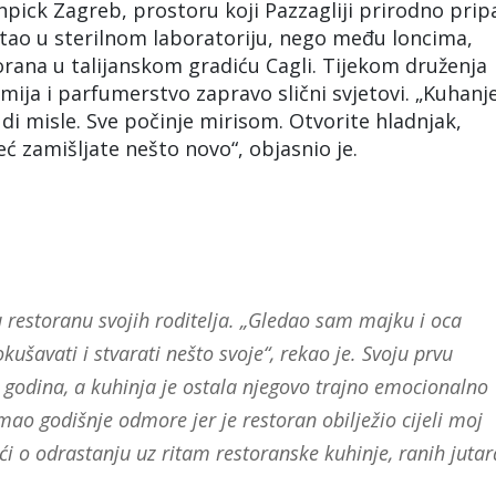
npick Zagreb, prostoru koji Pazzagliji prirodno prip
astao u sterilnom laboratoriju, nego među loncima,
rana u talijanskom gradiću Cagli. Tijekom druženja
ija i parfumerstvo zapravo slični svjetovi. „Kuhanje
di misle. Sve počinje mirisom. Otvorite hladnjak,
eć zamišljate nešto novo“, objasnio je.
 u restoranu svojih roditelja. „Gledao sam majku i oca
šavati i stvarati nešto svoje“, rekao je. Svoju prvu
 godina, a kuhinja je ostala njegovo trajno emocionalno
ao godišnje odmore jer je restoran obilježio cijeli moj
eći o odrastanju uz ritam restoranske kuhinje, ranih jutar