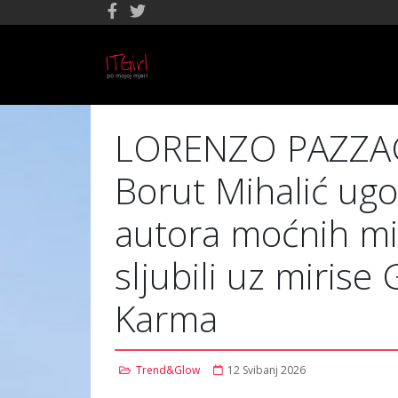
LORENZO PAZZAGL
Borut Mihalić ugos
autora moćnih mi
sljubili uz mirise
Karma
Trend&Glow
12 Svibanj 2026