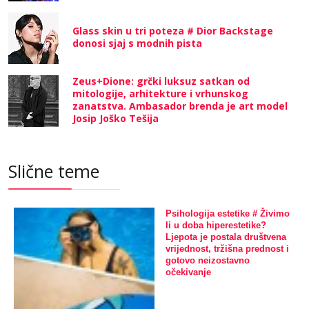
Glass skin u tri poteza # Dior Backstage
donosi sjaj s modnih pista
Zeus+Dione: grčki luksuz satkan od
mitologije, arhitekture i vrhunskog
zanatstva. Ambasador brenda je art model
Josip Joško Tešija
Slične teme
Psihologija estetike # Živimo
li u doba hiperestetike?
Ljepota je postala društvena
vrijednost, tržišna prednost i
gotovo neizostavno
očekivanje