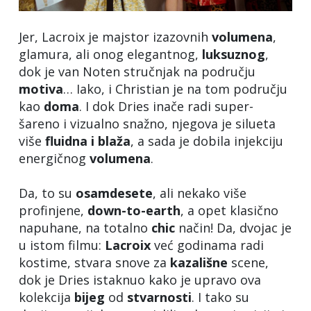
Jer, Lacroix je majstor izazovnih
volumena
,
glamura, ali onog elegantnog,
luksuznog
,
dok je van Noten stručnjak na području
motiva
… Iako, i Christian je na tom području
kao
doma
. I dok Dries inače radi super-
šareno i vizualno snažno, njegova je silueta
više
fluidna i blaža
, a sada je dobila injekciju
energičnog
volumena
.
Da, to su
osamdesete
, ali nekako više
profinjene,
down-to-earth
, a opet klasično
napuhane, na totalno
chic
način! Da, dvojac je
u istom filmu:
Lacroix
već godinama radi
kostime, stvara snove za
kazališne
scene,
dok je Dries istaknuo kako je upravo ova
kolekcija
bijeg
od
stvarnosti
. I tako su