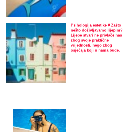
Psihologija estetike # Zašto
nešto doživljavamo lijepim?
Lijepe stvari ne privlače nas
zbog svoje praktične
vrijednosti, nego zbog
osjećaja koji u nama bude.
Psihologija
estetike # Živimo li
u doba
hiperestetike?