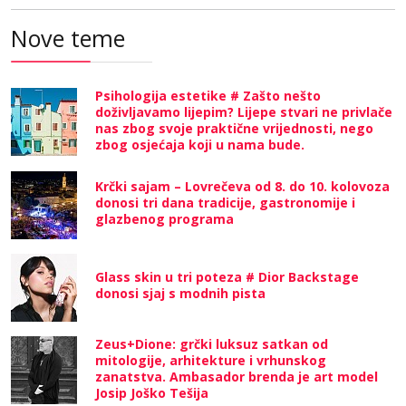
Nove teme
Psihologija estetike # Zašto nešto
doživljavamo lijepim? Lijepe stvari ne privlače
nas zbog svoje praktične vrijednosti, nego
zbog osjećaja koji u nama bude.
Krčki sajam – Lovrečeva od 8. do 10. kolovoza
donosi tri dana tradicije, gastronomije i
glazbenog programa
Glass skin u tri poteza # Dior Backstage
donosi sjaj s modnih pista
Zeus+Dione: grčki luksuz satkan od
mitologije, arhitekture i vrhunskog
zanatstva. Ambasador brenda je art model
Josip Joško Tešija