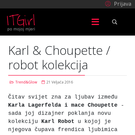
Prijava
Karl & Choupette /
robot kolekcija
Trend&Glow
21 Veljača 2016
Čitav svijet zna za ljubav između
Karla Lagerfelda i mace Choupette
-
sada joj dizajner poklanja novu
kolekciju
Karl
Robot
u kojoj je
njegova čupava frendica ljubimica