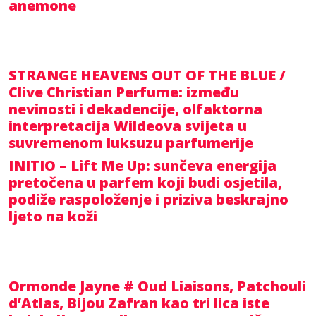
anemone
STRANGE HEAVENS OUT OF THE BLUE /
Clive Christian Perfume: između
nevinosti i dekadencije, olfaktorna
interpretacija Wildeova svijeta u
suvremenom luksuzu parfumerije
INITIO – Lift Me Up: sunčeva energija
pretočena u parfem koji budi osjetila,
podiže raspoloženje i priziva beskrajno
ljeto na koži
Ormonde Jayne # Oud Liaisons, Patchouli
d’Atlas, Bijou Zafran kao tri lica iste