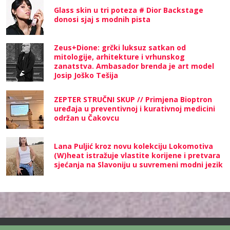
Glass skin u tri poteza # Dior Backstage
donosi sjaj s modnih pista
Zeus+Dione: grčki luksuz satkan od
mitologije, arhitekture i vrhunskog
zanatstva. Ambasador brenda je art model
Josip Joško Tešija
ZEPTER STRUČNI SKUP // Primjena Bioptron
uređaja u preventivnoj i kurativnoj medicini
održan u Čakovcu
Lana Puljić kroz novu kolekciju Lokomotiva
(W)heat istražuje vlastite korijene i pretvara
sjećanja na Slavoniju u suvremeni modni jezik