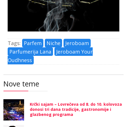
Tags:
Parfem
Niche
Jeroboam
Parfumerija Lana
Jeroboam Your
Oudhness
Nove teme
Krčki sajam – Lovrečeva od 8. do 10. kolovoza
donosi tri dana tradicije, gastronomije i
glazbenog programa