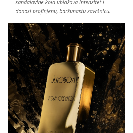
sandalovine koja ublažava intenzitet i
donosi profinjenu, baršunastu završnicu.