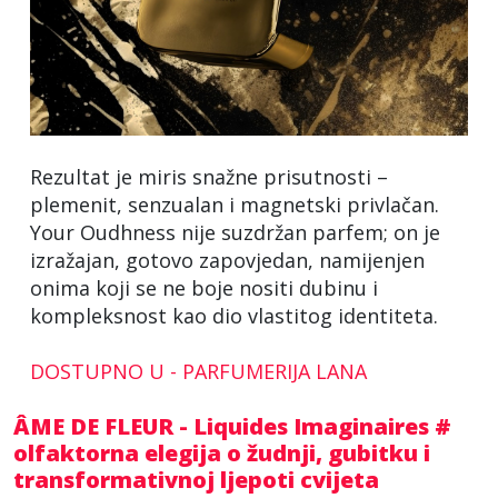
Rezultat je miris snažne prisutnosti –
plemenit, senzualan i magnetski privlačan.
Your Oudhness nije suzdržan parfem; on je
izražajan, gotovo zapovjedan, namijenjen
onima koji se ne boje nositi dubinu i
kompleksnost kao dio vlastitog identiteta.
DOSTUPNO U - PARFUMERIJA LANA
ÂME DE FLEUR - Liquides Imaginaires #
olfaktorna elegija o žudnji, gubitku i
transformativnoj ljepoti cvijeta