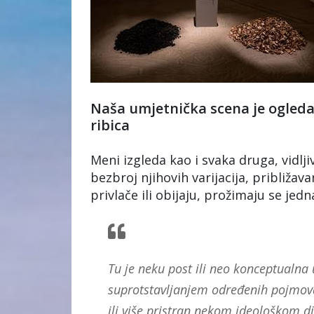
Naša umjetnička scena je ogledal
ribica
Meni izgleda kao i svaka druga, vidlji
bezbroj njihovih varijacija, približava
privlače ili obijaju, prožimaju se jed
Tu je neku post ili neo konceptualna 
suprotstavljanjem određenih pojmova 
ili više pristran nekom ideološkom di