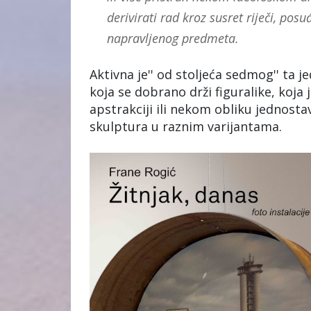
derivirati rad kroz susret riječi, posu
napravljenog predmeta.
Aktivna je'' od stoljeća sedmog'' ta je
koja se dobrano drži figuralike, koj
apstrakciji ili nekom obliku jednostav
skulptura u raznim varijantama.