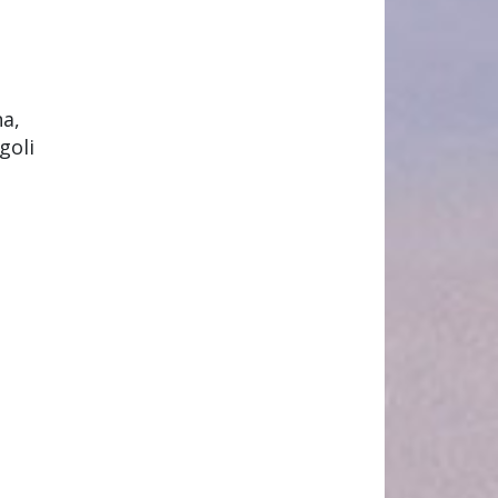
na,
goli