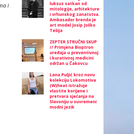
luksuz satkan od
ma i
mitologije, arhitekture
i vrhunskog zanatstva.
Ambasador brenda je
art model Josip Joško
Tešija
ZEPTER STRUČNI SKUP
// Primjena Bioptron
uređaja u preventivnoj
i kurativnoj medicini
održan u Čakovcu
Lana Puljić kroz novu
kolekciju Lokomotiva
(W)heat istražuje
vlastite korijene i
pretvara sjećanja na
Slavoniju u suvremeni
modni jezik