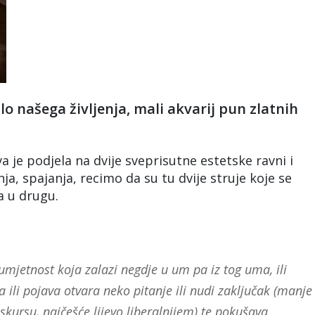
o našega življenja, mali akvarij pun zlatnih
va je podjela na dvije sveprisutne estetske ravni i
nja, spajanja, recimo da su tu dvije struje koje se
na u drugu.
umjetnost koja zalazi negdje u um pa iz tog uma, ili
ili pojava otvara neko pitanje ili nudi zaključak (manje
skursu, najčešće lijevo liberalnijem) te pokušava