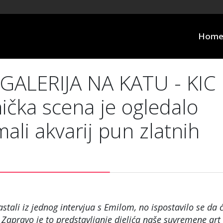
Hom
GALERIJA NA KATU - KIC
ička scena je ogledalo
mali akvarij pun zlatnih
astali iz jednog intervjua s Emilom, no ispostavilo se da 
 Zapravo je to predstavljanje djelića naše suvremene art