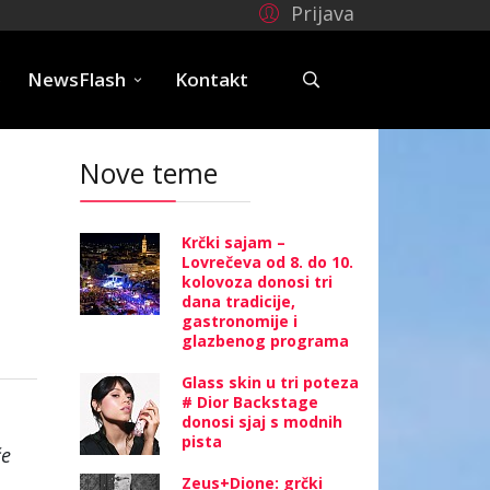
Prijava
e
NewsFlash
Kontakt
Nove teme
Krčki sajam –
Lovrečeva od 8. do 10.
kolovoza donosi tri
dana tradicije,
gastronomije i
glazbenog programa
Glass skin u tri poteza
# Dior Backstage
donosi sjaj s modnih
pista
će
Zeus+Dione: grčki