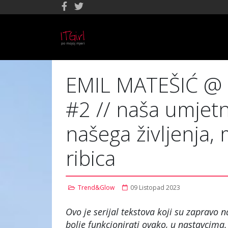
EMIL MATEŠIĆ @ 
#2 // naša umjetn
našega življenja, 
ribica
Trend&Glow
09 Listopad 2023
Ovo je serijal tekstova koji su zapravo n
bolje funkcionirati ovako, u nastavcima.