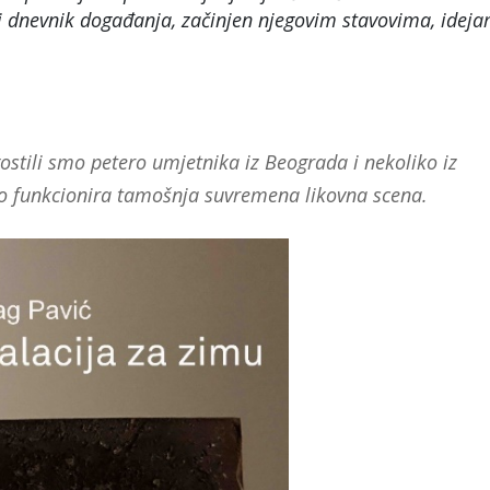
ki dnevnik događanja, začinjen njegovim stavovima, ideja
gostili smo petero umjetnika iz Beograda i nekoliko iz
kako funkcionira tamošnja suvremena likovna scena.