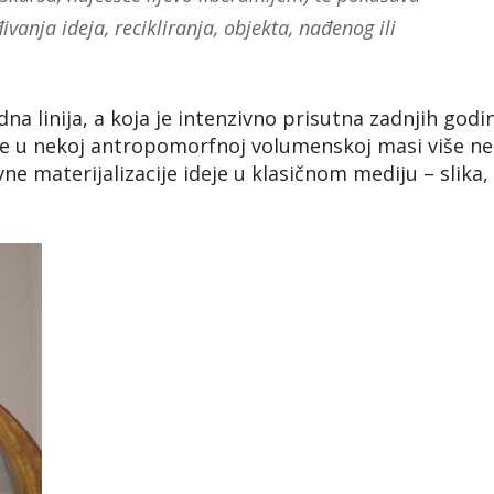
đivanja ideja, recikliranja, objekta, nađenog ili
dna linija, a koja je intenzivno prisutna zadnjih godi
a je u nekoj antropomorfnoj volumenskoj masi više ne
ne materijalizacije ideje u klasičnom mediju – slika,