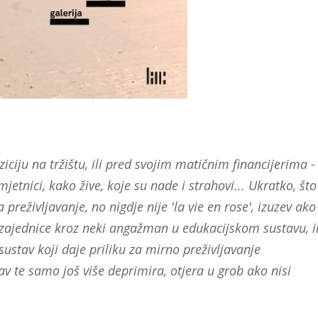
iciju na tržištu, ili pred svojim matičnim financijerima -
jetnici, kako žive, koje su nade i strahovi... Ukratko, što
a preživljavanje, no nigdje nije 'la vie en rose', izuzev ako
ajednice kroz neki angažman u edukacijskom sustavu, il
ustav koji daje priliku za mirno preživljavanje
av te samo još više deprimira, otjera u grob ako nisi