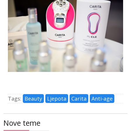
Tags:
Beauty
Ljepota
Carita
Anti-age
Nove teme