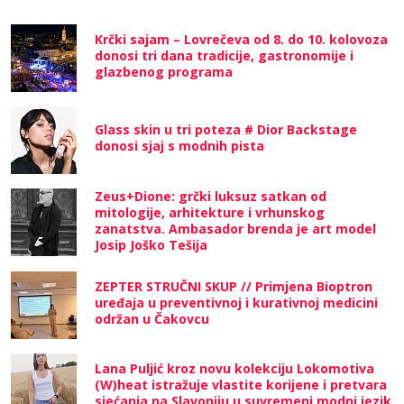
Krčki sajam – Lovrečeva od 8. do 10. kolovoza
donosi tri dana tradicije, gastronomije i
glazbenog programa
Glass skin u tri poteza # Dior Backstage
donosi sjaj s modnih pista
Zeus+Dione: grčki luksuz satkan od
mitologije, arhitekture i vrhunskog
zanatstva. Ambasador brenda je art model
Josip Joško Tešija
ZEPTER STRUČNI SKUP // Primjena Bioptron
uređaja u preventivnoj i kurativnoj medicini
održan u Čakovcu
Lana Puljić kroz novu kolekciju Lokomotiva
(W)heat istražuje vlastite korijene i pretvara
sjećanja na Slavoniju u suvremeni modni jezik