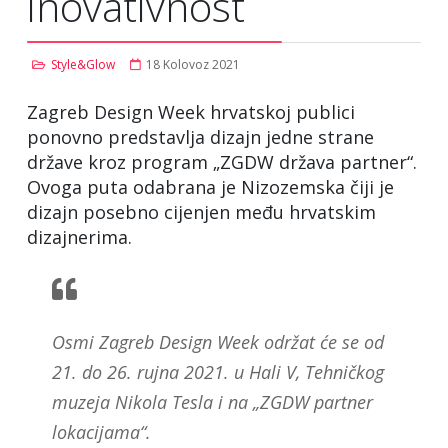
inovativnost
Style&Glow
18 Kolovoz 2021
Zagreb Design Week hrvatskoj publici
ponovno predstavlja dizajn jedne strane
države kroz program „ZGDW država partner“.
Ovoga puta odabrana je Nizozemska čiji je
dizajn posebno cijenjen među hrvatskim
dizajnerima.
Osmi Zagreb Design Week održat će se od
21. do 26. rujna 2021. u Hali V, Tehničkog
muzeja Nikola Tesla i na „ZGDW partner
lokacijama“.