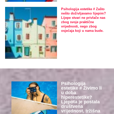
Psihologija estetike # Zašto
nešto doživljavamo lijepim?
Lijepe stvari ne privlače nas
zbog svoje praktične
vrijednosti, nego zbog
osjećaja koji u nama bude.
Psihologija
estetike # Živimo li
u doba
hiperestetike?
Ljepota je postala
društvena
vrijednost, tržišna