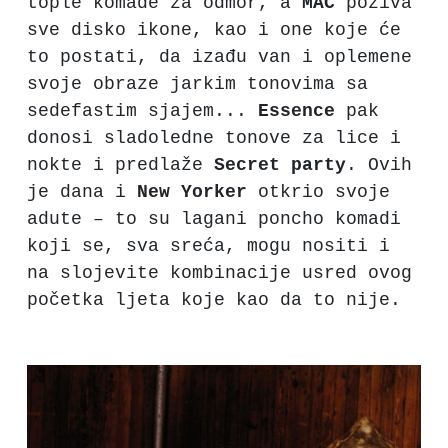
tople komade za odmor, a
MAC
poziva
sve disko ikone, kao i one koje će
to postati, da izađu van i oplemene
svoje obraze jarkim tonovima sa
sedefastim sjajem...
Essence
pak
donosi sladoledne tonove za lice i
nokte i predlaže
Secret
party
. Ovih
je dana i
New
Yorker
otkrio svoje
adute – to su lagani poncho komadi
koji se, sva sreća, mogu nositi i
na slojevite kombinacije usred ovog
početka ljeta koje kao da to nije.