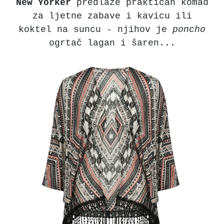
New
Yorker
predlaže praktičan komad
za ljetne zabave i kavicu ili
koktel na suncu - njihov je
poncho
ogrtač lagan i šaren...