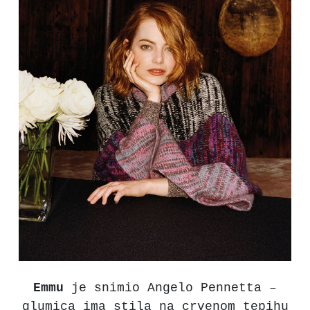
Emmu
je snimio Angelo Pennetta –
glumica ima stila na crvenom tepihu