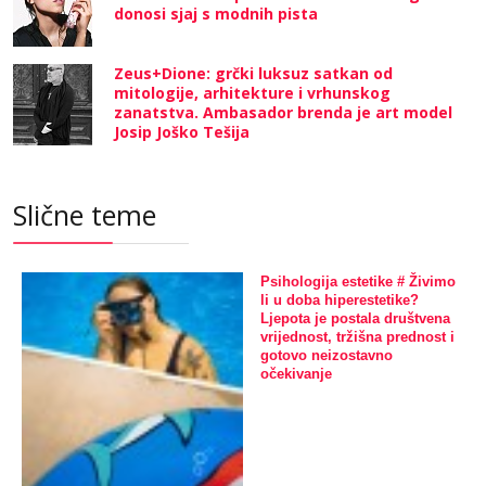
donosi sjaj s modnih pista
Zeus+Dione: grčki luksuz satkan od
mitologije, arhitekture i vrhunskog
zanatstva. Ambasador brenda je art model
Josip Joško Tešija
Slične teme
Psihologija estetike # Živimo
li u doba hiperestetike?
Ljepota je postala društvena
vrijednost, tržišna prednost i
gotovo neizostavno
očekivanje