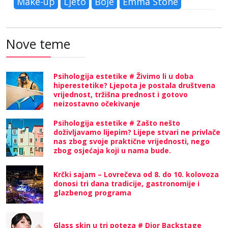
Make-up
Ljeto
Boje
Emma Stone
Nove teme
Psihologija estetike # Živimo li u doba
hiperestetike? Ljepota je postala društvena
vrijednost, tržišna prednost i gotovo
neizostavno očekivanje
Psihologija estetike # Zašto nešto
doživljavamo lijepim? Lijepe stvari ne privlače
nas zbog svoje praktične vrijednosti, nego
zbog osjećaja koji u nama bude.
Krčki sajam – Lovrečeva od 8. do 10. kolovoza
donosi tri dana tradicije, gastronomije i
glazbenog programa
Glass skin u tri poteza # Dior Backstage