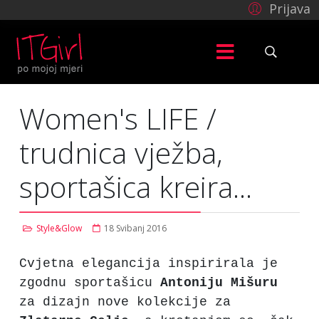
Prijava
Women's LIFE /
trudnica vježba,
sportašica kreira...
Style&Glow
18 Svibanj 2016
Cvjetna elegancija inspirirala je
zgodnu sportašicu
Antoniju
Mišuru
za dizajn nove kolekcije za