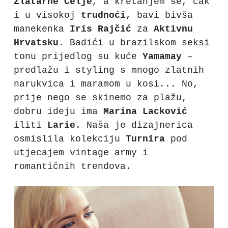
Zlatarne
Celje
, a kretanjem se, čak
i u visokoj
trudnoći
, bavi bivša
manekenka
Iris
Rajčić
za
Aktivnu
Hrvatsku
. Badići u brazilskom seksi
tonu prijedlog su kuće
Yamamay
–
predlažu i styling s mnogo zlatnih
narukvica i maramom u kosi... No,
prije nego se skinemo za plažu,
dobru ideju ima
Marina
Lacković
iliti
Larie
. Naša je dizajnerica
osmislila kolekciju
Turnira
pod
utjecajem vintage army i
romantičnih trendova.