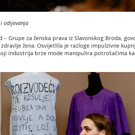
i odijevanja
 – Grupe za ženska prava iz Slavonskog Broda, govo
dravlje žena. Osvijetlila je razloge impulzivne kupnj
koji industrija brze mode manipulira potrošačima k