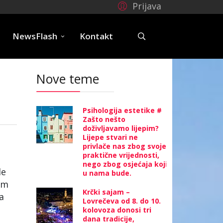
Prijava
e
NewsFlash
Kontakt
Nove teme
Psihologija estetike #
Zašto nešto
doživljavamo lijepim?
Lijepe stvari ne
privlače nas zbog svoje
praktične vrijednosti,
nego zbog osjećaja koji
le
u nama bude.
om
Krčki sajam –
a
Lovrečeva od 8. do 10.
kolovoza donosi tri
dana tradicije,