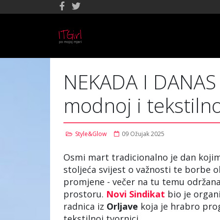
NEKADA I DANAS /
modnoj i tekstilno
Style&Glow
09 Ožujak 2025
Osmi mart tradicionalno je dan kojim
stoljeća svijest o važnosti te borbe o
promjene - večer na tu temu održana
prostoru.
Novi
Sindikat
bio je organ
radnica iz
Orljave
koja je hrabro pro
tekstilnoj tvornici