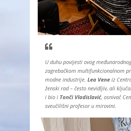
U duhu povijesti ovog međunarodnog 
zagrebačkom multifunkcionalnom pros
modne industrije.
Lea Vene
iz Centra
ženski rad – često nevidljiv, ali klj
i bio i
Tonči
Vladislavić
, osnivač Cen
sveučilišni profesor u mirovini.