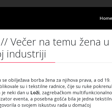
Hom
/ Večer na temu žena u
j industriji
 se obilježava borba žena za njihova prava, a od 19.
blikovale su i tekstilne radnice, čije su ruke pokrenu
 je neki dan u
Loži
, zagrebačkom multifunkcionaln
izator eventa, a posebna gošća bila je jedna tekstiln
govorila o svojem iskustvu rada u domaćoj