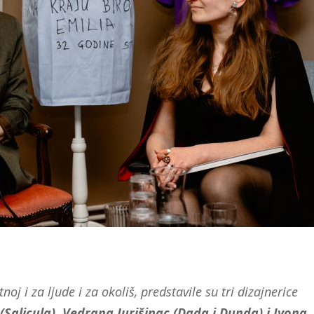
oj i za ljude i za okoliš, predstavile su tri dizajnerice
(Salicula), Vedrana Jurišinac (Dada i Dunda) i Ivona