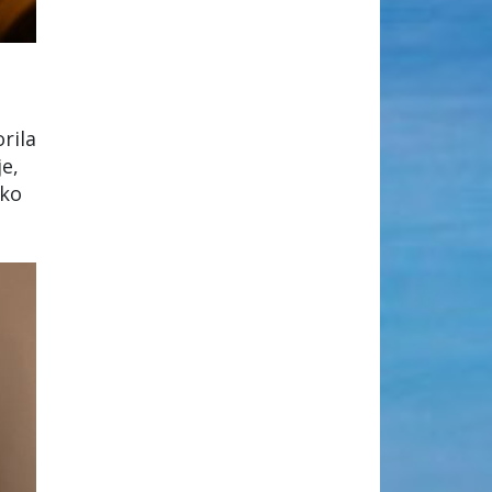
rila
e,
ako