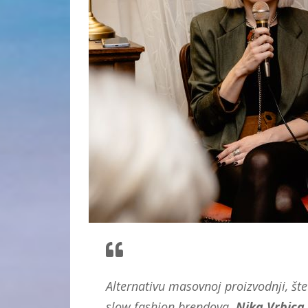
Alternativu masovnoj proizvodnji, štetn
slow fashion brendova.
Nika Vrbica 