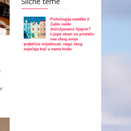
Slične teme
Psihologija estetike #
Zašto nešto
doživljavamo lijepim?
Lijepe stvari ne privlače
nas zbog svoje
praktične vrijednosti, nego zbog
osjećaja koji u nama bude.
a
je