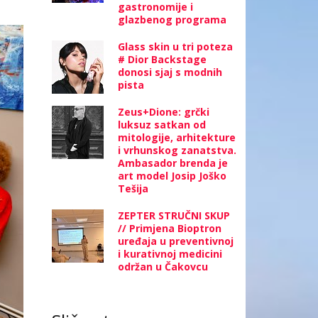
gastronomije i
glazbenog programa
Glass skin u tri poteza
# Dior Backstage
donosi sjaj s modnih
pista
Zeus+Dione: grčki
luksuz satkan od
mitologije, arhitekture
i vrhunskog zanatstva.
Ambasador brenda je
art model Josip Joško
Tešija
ZEPTER STRUČNI SKUP
// Primjena Bioptron
uređaja u preventivnoj
i kurativnoj medicini
održan u Čakovcu