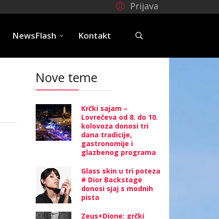
Prijava
e
NewsFlash
Kontakt
Nove teme
Krčki sajam –
Lovrečeva od 8. do 10.
kolovoza donosi tri
dana tradicije,
gastronomije i
glazbenog programa
Glass skin u tri poteza
# Dior Backstage
donosi sjaj s modnih
pista
Zeus+Dione: grčki