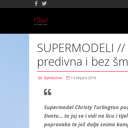
SUPERMODELI //
predivna i bez š
Style&Glow
14 Veljača 2018
Supermodel Christy Turlington po
životu... to joj se i vidi na licu i 
popravaka te još dalje snima kamp