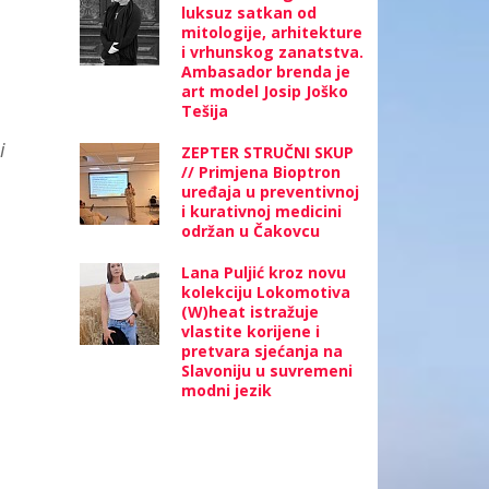
luksuz satkan od
mitologije, arhitekture
i vrhunskog zanatstva.
Ambasador brenda je
art model Josip Joško
Tešija
i
ZEPTER STRUČNI SKUP
// Primjena Bioptron
uređaja u preventivnoj
i kurativnoj medicini
održan u Čakovcu
Lana Puljić kroz novu
kolekciju Lokomotiva
(W)heat istražuje
vlastite korijene i
pretvara sjećanja na
Slavoniju u suvremeni
modni jezik