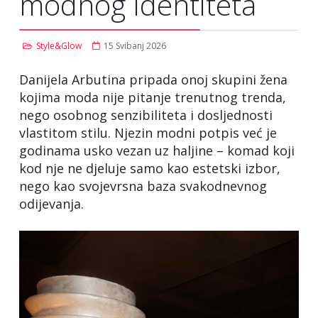
modnog identiteta
Style&Glow
15 Svibanj 2026
Danijela Arbutina pripada onoj skupini žena
kojima moda nije pitanje trenutnog trenda,
nego osobnog senzibiliteta i dosljednosti
vlastitom stilu. Njezin modni potpis već je
godinama usko vezan uz haljine – komad koji
kod nje ne djeluje samo kao estetski izbor,
nego kao svojevrsna baza svakodnevnog
odijevanja.