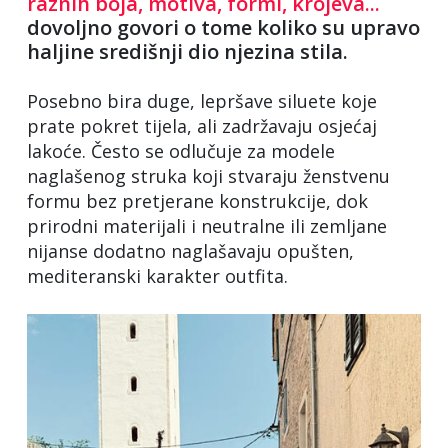
raznih boja, motiva, formi, krojeva...
dovoljno govori o tome koliko su upravo
haljine središnji dio njezina stila.
Posebno bira duge, lepršave siluete koje
prate pokret tijela, ali zadržavaju osjećaj
lakoće. Često se odlučuje za modele
naglašenog struka koji stvaraju ženstvenu
formu bez pretjerane konstrukcije, dok
prirodni materijali i neutralne ili zemljane
nijanse dodatno naglašavaju opušten,
mediteranski karakter outfita.