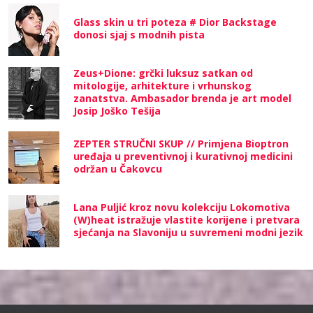
Glass skin u tri poteza # Dior Backstage
donosi sjaj s modnih pista
Zeus+Dione: grčki luksuz satkan od
mitologije, arhitekture i vrhunskog
zanatstva. Ambasador brenda je art model
Josip Joško Tešija
ZEPTER STRUČNI SKUP // Primjena Bioptron
uređaja u preventivnoj i kurativnoj medicini
održan u Čakovcu
Lana Puljić kroz novu kolekciju Lokomotiva
(W)heat istražuje vlastite korijene i pretvara
sjećanja na Slavoniju u suvremeni modni jezik