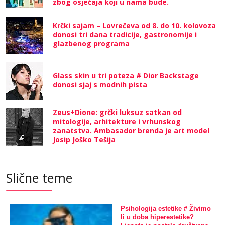
zbog osjećaja koji u nama bude.
Krčki sajam – Lovrečeva od 8. do 10. kolovoza
donosi tri dana tradicije, gastronomije i
glazbenog programa
Glass skin u tri poteza # Dior Backstage
donosi sjaj s modnih pista
Zeus+Dione: grčki luksuz satkan od
mitologije, arhitekture i vrhunskog
zanatstva. Ambasador brenda je art model
Josip Joško Tešija
Slične teme
Psihologija estetike # Živimo
li u doba hiperestetike?