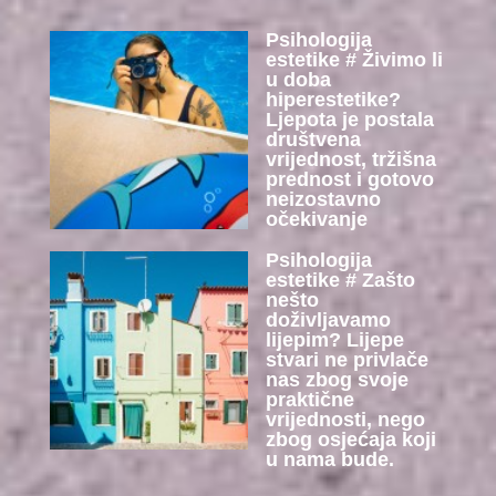
Psihologija
estetike # Živimo li
u doba
hiperestetike?
Ljepota je postala
društvena
vrijednost, tržišna
prednost i gotovo
neizostavno
očekivanje
Psihologija
estetike # Zašto
nešto
doživljavamo
lijepim? Lijepe
stvari ne privlače
nas zbog svoje
praktične
vrijednosti, nego
zbog osjećaja koji
u nama bude.