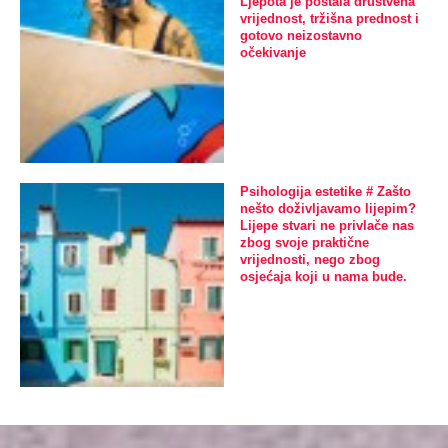
Ljepota je postala društvena
vrijednost, tržišna prednost i
gotovo neizostavno
očekivanje
Psihologija estetike # Zašto
nešto doživljavamo lijepim?
Lijepe stvari ne privlače nas
zbog svoje praktične
vrijednosti, nego zbog
osjećaja koji u nama bude.