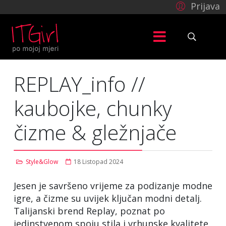
Prijava
REPLAY_info //
kaubojke, chunky
čizme & gležnjače
Style&Glow
18 Listopad 2024
Jesen je savršeno vrijeme za podizanje modne
igre, a čizme su uvijek ključan modni detalj.
Talijanski brend Replay, poznat po
jedinstvenom spoju stila i vrhunske kvalitete,