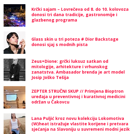
Krčki sajam – Lovrečeva od 8. do 10. kolovoza
donosi tri dana tradicije, gastronomije i
glazbenog programa
Glass skin u tri poteza # Dior Backstage
donosi sjaj s modnih pista
Zeus+Dione: grčki luksuz satkan od
mitologije, arhitekture i vrhunskog
zanatstva. Ambasador brenda je art model
Josip Joško Tešija
ZEPTER STRUČNI SKUP // Primjena Bioptron
uređaja u preventivnoj i kurativnoj medicini
održan u Čakovcu
Lana Puljić kroz novu kolekciju Lokomotiva
(W)heat istražuje vlastite korijene i pretvara
sjećanja na Slavoniju u suvremeni modni jezik