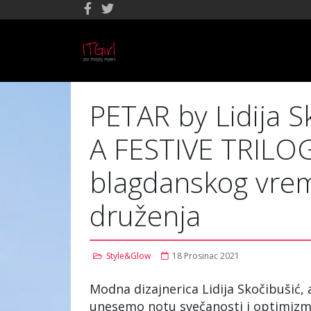
PETAR by Lidija S
A FESTIVE TRILOG
blagdanskog vreme
druženja
Style&Glow
18 Prosinac 2021
Modna dizajnerica Lidija Skočibušić,
unesemo notu svečanosti i optimizma 