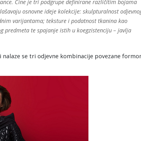
nce. Čine je tri podgrupe definirane različitim bojama
ašavaju osnovne ideje kolekcije: skulpturalnost odjevno
dnim varijantama; teksture i podatnost tkanina kao
 predmeta te spajanje istih u koegzistenciju – javlja
i nalaze se tri odjevne kombinacije povezane formo