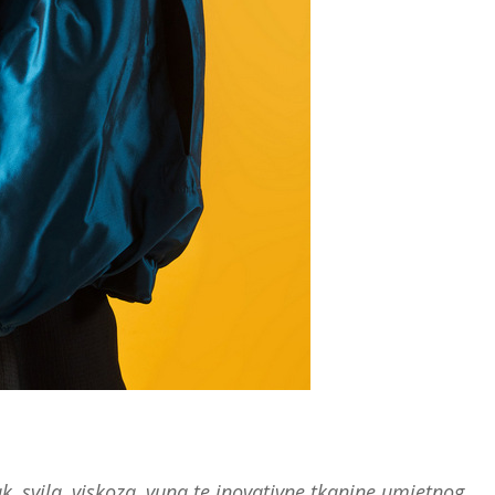
k, svila, viskoza, vuna te inovativne tkanine umjetnog