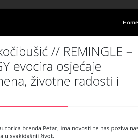
Hom
kočibušić // REMINGLE –
Y evocira osjećaje
na, životne radosti i
 autorica brenda Petar, ima novosti te nas poziva na
u svakidašnji život.