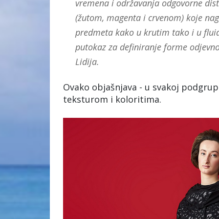
vremena i održavanja odgovorne dista
(žutom, magenta i crvenom) koje nagl
predmeta kako u krutim tako i u flui
putokaz za definiranje forme odjevnog
Lidija.
Ovako objašnjava - u svakoj podgrup
teksturom i koloritima.