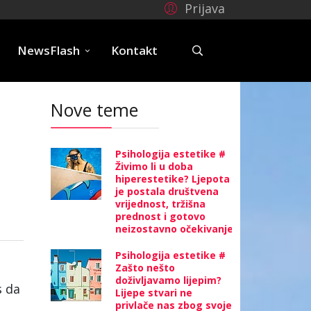
Prijava
e
NewsFlash
Kontakt
Nove teme
Psihologija estetike #
Živimo li u doba
hiperestetike? Ljepota
je postala društvena
vrijednost, tržišna
prednost i gotovo
neizostavno očekivanje
Psihologija estetike #
Zašto nešto
doživljavamo lijepim?
s da
Lijepe stvari ne
privlače nas zbog svoje