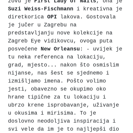
zovu je
First Lady of Nails
, ona je
Suzi Weiss-Fischmann
i kreativna je
diretkorica
OPI
lakova. Gostovala
je jučer u Zagrebu na
predstavljanju nove kolekcije na
Zagreb Eye vidikovcu, ovoga puta
posvećene
New Orleansu
: - uvijek je
tu neka referenca na lokaciju,
grad, mjesto... nakon što osmislim
nijanse, nas šest se sjednemo i
izmišljamo imena. Pošto volimo
jesti, obavezno se okupimo oko
hrane tipične za tu lokaciju i
ubrzo krene isprobavanje, uživanje
u okusima i mirisima. To je
doslovno neodoljiva inspiracija i
svi vele da im je to najljepši dio