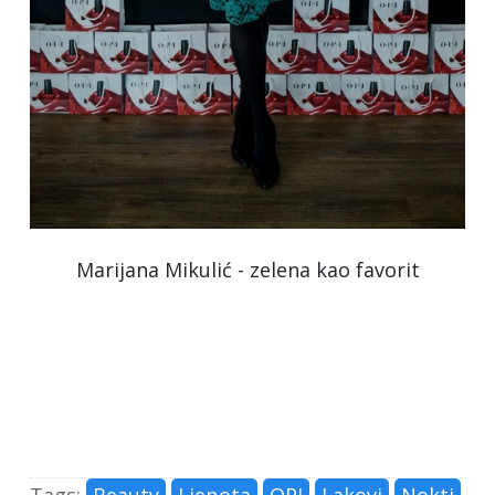
Marijana Mikulić - zelena kao favorit
Tags:
Beauty
Ljepota
OPI
Lakovi
Nokti