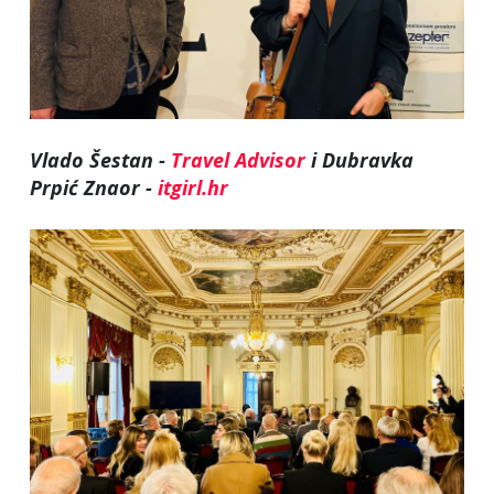
Vlado Šestan -
Travel Advisor
i Dubravka
Prpić Znaor -
itgirl.hr