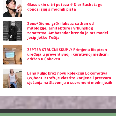
Glass skin u tri poteza # Dior Backstage
donosi sjaj s modnih pista
Zeus+Dione: grčki luksuz satkan od
mitologije, arhitekture i vrhunskog
zanatstva. Ambasador brenda je art model
Josip Joško Tešija
ZEPTER STRUČNI SKUP // Primjena Bioptron
uređaja u preventivnoj i kurativnoj medicini
održan u Čakovcu
Lana Puljić kroz novu kolekciju Lokomotiva
(W)heat istražuje vlastite korijene i pretvara
sjećanja na Slavoniju u suvremeni modni jezik