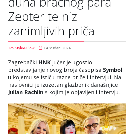
duha bračnog para
Zepter te niz
zanimljivih priča
Style&Glow
14 Studeni 2024
Zagrebački
HNK
jučer je ugostio
predstavljanje novog broja časopisa
Symbol
,
u kojemu se ističu razne priče i intervjui. Na
naslovnici je izuzetan glazbenik današnjice
Julian
Rachlin
s kojim je objavljen i intervju.