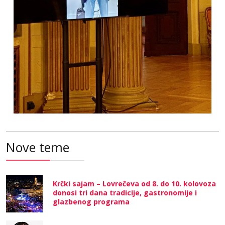
Nove teme
Krčki sajam – Lovrečeva od 8. do 10. kolovoza
donosi tri dana tradicije, gastronomije i
glazbenog programa