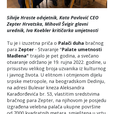
Silvije Hraste odvjetnik, Kata Pavlović CEO
Zepter Hrvatska, Mihovil Švigir glavni
urednik, Iva Koebler kritičarka umjetnosti
Tu je i izuzetna priča o
Palači
duha
bračnog
para
Zepter
- Stvaranje "
Palate
umetnosti
Madlena"
trajalo je pet godina, a svečano
otvaranje održano je 19. rujna 2022. godine, u
prisustvu velikog broja uzvanika iz kulturnog
i javnog života. U elitnom i otmjenom dijelu
srpske metropole, na beogradskom Dedinju,
na adresi Bulevar kneza Aleksandra
Karađorđevića br. 53, vlastitim sredstvima
bračnog para Zepter, na njihovom je posjedu
izgrađena velebna palača ukupne površine
od 7000 kvadratnih metara, smještena u vrtu