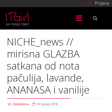
Prijava
NICHE_news //
mirisna GLAZBA
satkana od nota
pačulija, lavande,
ANANASA i vanilije
Style&Glow
19 Srpanj 2018