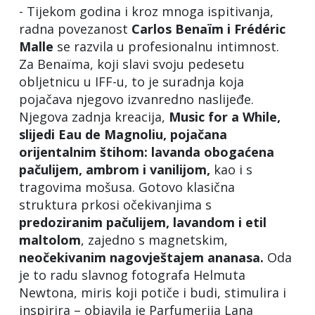
- Tijekom godina i kroz mnoga ispitivanja,
radna povezanost
Carlos Benaïm i Frédéric
Malle
se razvila u profesionalnu intimnost.
Za Benaïma, koji slavi svoju pedesetu
obljetnicu u IFF-u, to je suradnja koja
pojačava njegovo izvanredno naslijeđe.
Njegova zadnja kreacija,
Music for a While,
slijedi Eau de Magnoliu, pojačana
orijentalnim štihom: lavanda obogaćena
pačulijem, ambrom i vanilijom,
kao i s
tragovima mošusa. Gotovo klasična
struktura prkosi očekivanjima s
predoziranim pačulijem, lavandom i etil
maltolom
, zajedno s magnetskim,
neočekivanim nagovještajem ananasa.
Oda
je to radu slavnog fotografa Helmuta
Newtona, miris koji potiče i budi, stimulira i
inspirira – objavila je Parfumerija Lana