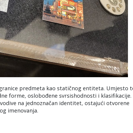
 granice predmeta kao statičnog entiteta. Umjesto t
idne forme, oslobođene svrsishodnosti i klasifikacije.
svodive na jednoznačan identitet, ostajući otvorene
nog imenovanja.