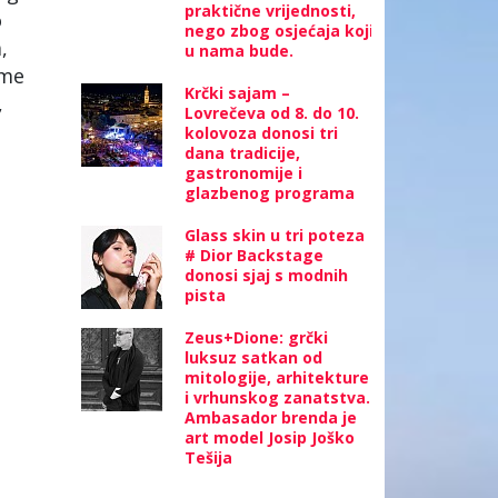
praktične vrijednosti,
o
nego zbog osjećaja koji
,
u nama bude.
ome
Krčki sajam –
,
Lovrečeva od 8. do 10.
kolovoza donosi tri
dana tradicije,
gastronomije i
glazbenog programa
Glass skin u tri poteza
# Dior Backstage
donosi sjaj s modnih
pista
Zeus+Dione: grčki
luksuz satkan od
mitologije, arhitekture
i vrhunskog zanatstva.
Ambasador brenda je
art model Josip Joško
Tešija