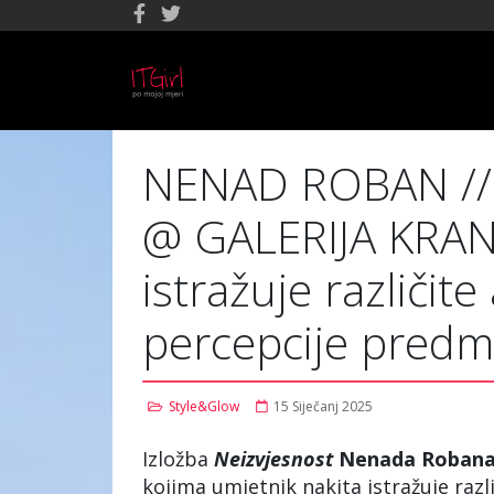
NENAD ROBAN // 
@ GALERIJA KRANJ
istražuje različit
percepcije predm
Style&Glow
15 Siječanj 2025
Izložba
Neizvjesnost
Nenada
Roban
kojima umjetnik nakita istražuje raz