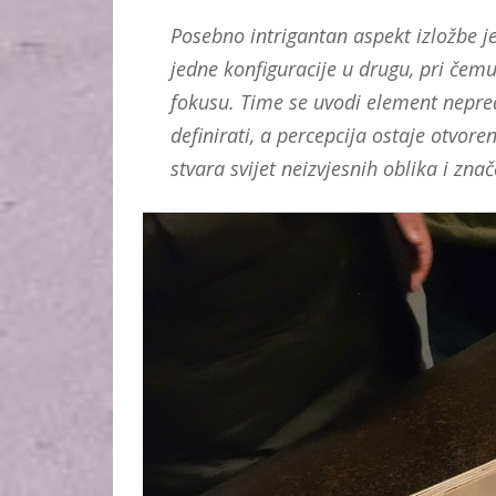
Posebno intrigantan aspekt izložbe je
jedne konfiguracije u drugu, pri čem
fokusu. Time se uvodi element nepred
definirati, a percepcija ostaje otv
stvara svijet neizvjesnih oblika i zna