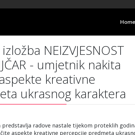
Hom
izložba NEIZVJESNOST
ČAR - umjetnik nakita
e aspekte kreativne
eta ukrasnog karaktera
a
predstavlja radove nastale tijekom proteklih godin
ličite aspekte kreativne percepcije predmeta ukrasn