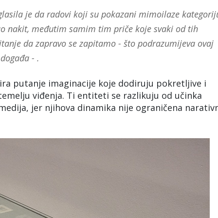
lasila je da radovi koji su pokazani mimoilaze kategorij
ao nakit, međutim samim tim priče koje svaki od tih
itanje da zapravo se zapitamo - što podrazumijeva ovaj
 događa - .
ra putanje imaginacije koje dodiruju pokretljive i
emelju viđenja. Ti entiteti se razlikuju od učinka
medija, jer njihova dinamika nije ograničena narati