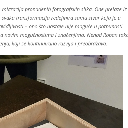
 migracija pronađenih fotografskih slika. One prelaze iz
u svaka transformacija redefinira samu stvar koja je u
vidljivosti – ono što nastaje nije moguće u potpunosti
orena novim mogućnostima i značenjima. Nenad Roban tak
čenja, koji se kontinuirano razvija i preobražava.