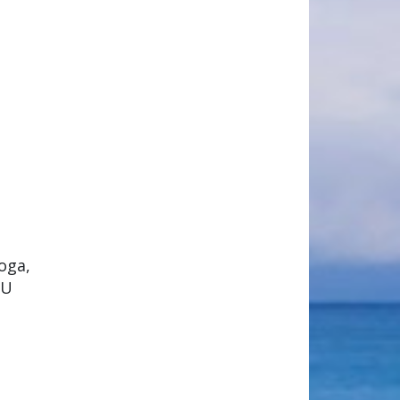
oga,
 U