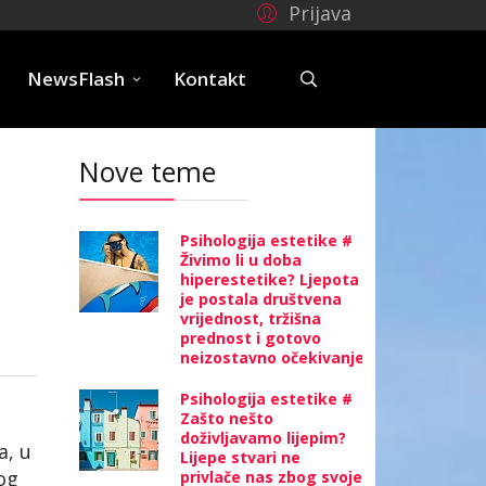
Prijava
e
NewsFlash
Kontakt
Nove teme
Psihologija estetike #
Živimo li u doba
hiperestetike? Ljepota
je postala društvena
vrijednost, tržišna
prednost i gotovo
neizostavno očekivanje
Psihologija estetike #
Zašto nešto
doživljavamo lijepim?
a, u
Lijepe stvari ne
og
privlače nas zbog svoje