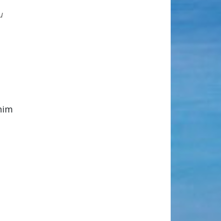
u
vnim