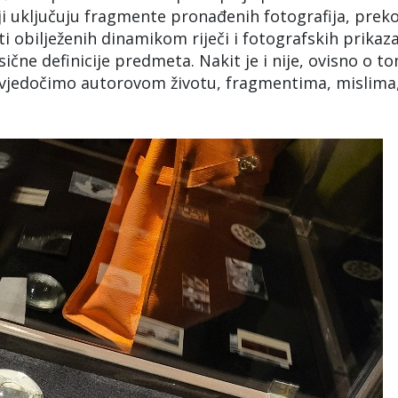
i uključuju fragmente pronađenih fotografija, prek
ti obilježenih dinamikom riječi i fotografskih prikaza
sične definicije predmeta. Nakit je i nije, ovisno o t
vjedočimo autorovom životu, fragmentima, mislima