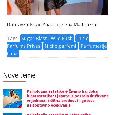
Dubravka Prpić Znaor i Jelena Madirazza
Tags:
Sugar Blast i Wild Rush
Initio
Parfums Privés
Niche parfemi
Parfumerije
Lana
Nove teme
Psihologija estetike # Živimo li u doba
hiperestetike? Ljepota je postala društvena
vrijednost, tržišna prednost i gotovo
neizostavno očekivanje
Psihologija estetike # Zašto nešto