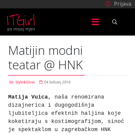
Prijava
Matijin modni
teatar @ HNK
Style&Glow
04 Svibanj 2016
Matija Vuica
, naša renomirana
dizajnerica i dugogodišnja
ljubiteljica efektnih haljina koje
koketiraju s kostimografijom, sinoć
je spektaklom u zagrebačkom HNK