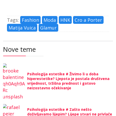
Tags:
Fashion
Moda
HNK
Cro a Porter
Matija Vuica
Glamur
Nove teme
Psihologija estetike # Živimo li u doba
hiperestetike? Ljepota je postala društvena
vrijednost, tržišna prednost i gotovo
neizostavno očekivanje
Psihologija estetike # Zašto nešto
doživljavamo lijepim? Lijepe stvari ne privlače