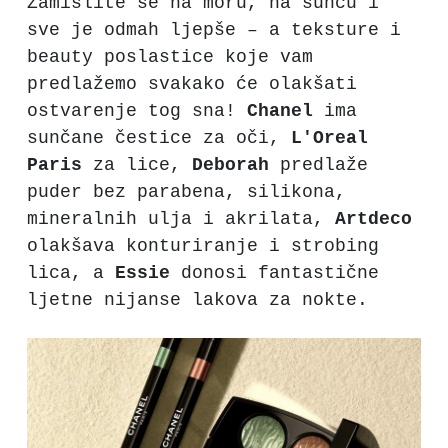
Zamislite se na moru, na suncu i
sve je odmah ljepše – a teksture i
beauty poslastice koje vam
predlažemo svakako će olakšati
ostvarenje tog sna!
Chanel
ima
sunčane čestice za oči,
L'Oreal
Paris
za lice,
Deborah
predlaže
puder bez parabena, silikona,
mineralnih ulja i akrilata,
Artdeco
olakšava konturiranje i strobing
lica, a
Essie
donosi fantastične
ljetne nijanse lakova za nokte.