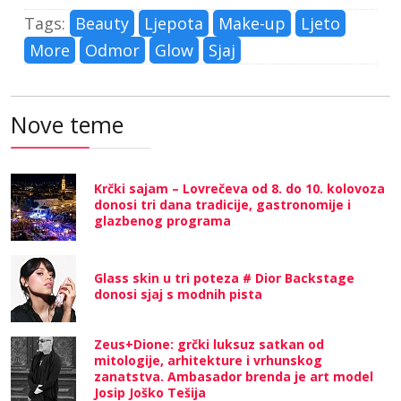
Tags:
Beauty
Ljepota
Make-up
Ljeto
More
Odmor
Glow
Sjaj
Nove teme
Krčki sajam – Lovrečeva od 8. do 10. kolovoza
donosi tri dana tradicije, gastronomije i
glazbenog programa
Glass skin u tri poteza # Dior Backstage
donosi sjaj s modnih pista
Zeus+Dione: grčki luksuz satkan od
mitologije, arhitekture i vrhunskog
zanatstva. Ambasador brenda je art model
Josip Joško Tešija