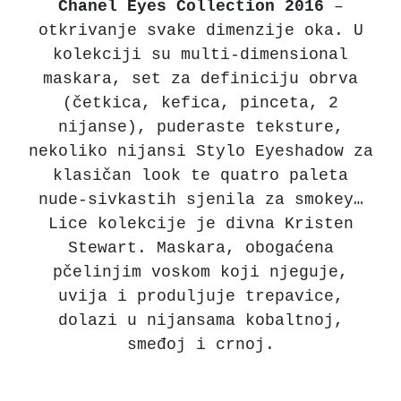
Chanel Eyes Collection 2016
–
otkrivanje svake dimenzije oka. U
kolekciji su multi-dimensional
maskara, set za definiciju obrva
(četkica, kefica, pinceta, 2
nijanse), puderaste teksture,
nekoliko nijansi Stylo Eyeshadow za
klasičan look te quatro paleta
nude-sivkastih sjenila za smokey…
Lice kolekcije je divna Kristen
Stewart. Maskara, obogaćena
pčelinjim voskom koji njeguje,
uvija i produljuje trepavice,
dolazi u nijansama kobaltnoj,
smeđoj i crnoj.