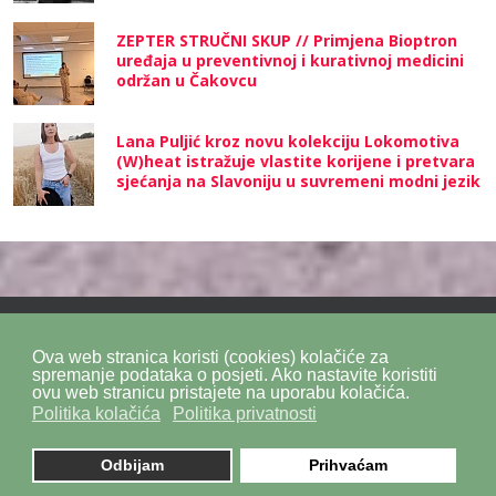
ZEPTER STRUČNI SKUP // Primjena Bioptron
uređaja u preventivnoj i kurativnoj medicini
održan u Čakovcu
Lana Puljić kroz novu kolekciju Lokomotiva
(W)heat istražuje vlastite korijene i pretvara
sjećanja na Slavoniju u suvremeni modni jezik
Ova web stranica koristi (cookies) kolačiće za
Politika privatnosti
Politika kolačića
SiteMap
spremanje podataka o posjeti. Ako nastavite koristiti
ovu web stranicu pristajete na uporabu kolačića.
Politika kolačića
Politika privatnosti
Impressum
Kontakt
DPZ Consulting
© 2026. by
znaor.com
Odbijam
Prihvaćam