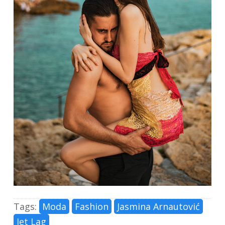
Tags:
Moda
Fashion
Jasmina Arnautović
Jet Lag