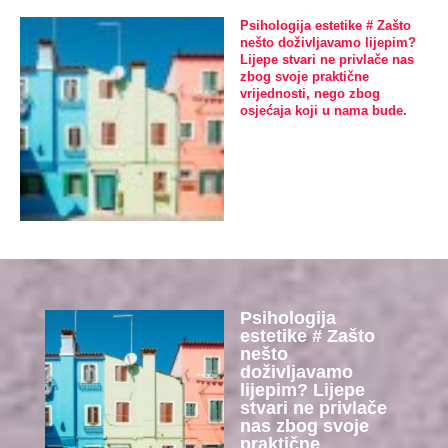
Psihologija estetike # Zašto
nešto doživljavamo lijepim?
Lijepe stvari ne privlače nas
zbog svoje praktične
vrijednosti, nego zbog
osjećaja koji u nama bude.
Psihologija
estetike # Zašto
nešto
doživljavamo
lijepim? Lijepe
stvari ne privlače
nas zbog svoje
praktične