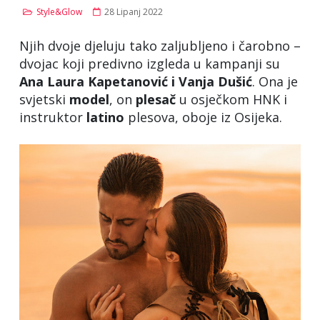
Style&Glow
28 Lipanj 2022
Njih dvoje djeluju tako zaljubljeno i čarobno –
dvojac koji predivno izgleda u kampanji su
Ana Laura Kapetanović i Vanja Dušić
. Ona je
svjetski
model
, on
plesač
u osječkom HNK i
instruktor
latino
plesova, oboje iz Osijeka.