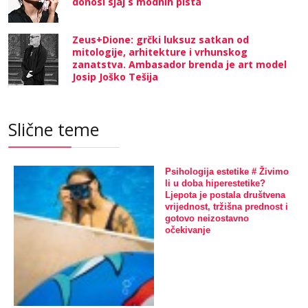
donosi sjaj s modnih pista
Zeus+Dione: grčki luksuz satkan od
mitologije, arhitekture i vrhunskog
zanatstva. Ambasador brenda je art model
Josip Joško Tešija
Slične teme
Psihologija estetike # Živimo
li u doba hiperestetike?
Ljepota je postala društvena
vrijednost, tržišna prednost i
gotovo neizostavno
očekivanje