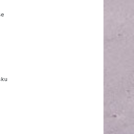
še
šku