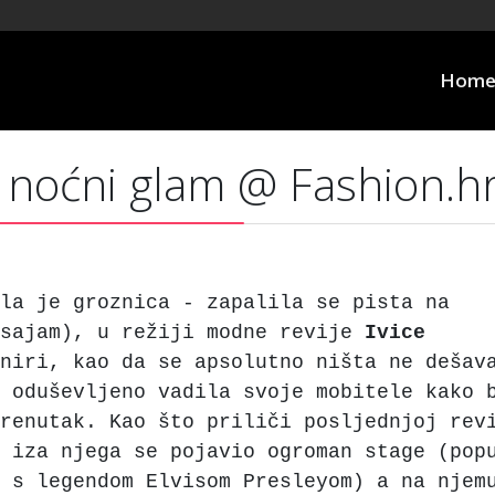
Hom
& noćni glam @ Fashion.h
la je groznica - zapalila se pista na
esajam), u režiji modne revije
Ivice
niri, kao da se apsolutno ništa ne dešav
 oduševljeno vadila svoje mobitele kako 
renutak. Kao što priliči posljednjoj rev
 iza njega se pojavio ogroman stage (pop
 s legendom Elvisom Presleyom) a na njem