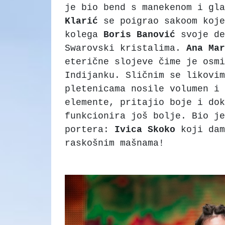
je bio bend s manekenom i gla
Klarić
se poigrao sakoom koje
kolega
Boris Banović
svoje de
Swarovski kristalima.
Ana
Mar
eterične slojeve čime je osmi
Indijanku. Sličnim se likovi
pletenicama nosile volumen i
elemente, pritajio boje i dok
funkcionira još bolje. Bio je
portera:
Ivica
Skoko
koji dam
raskošnim mašnama!