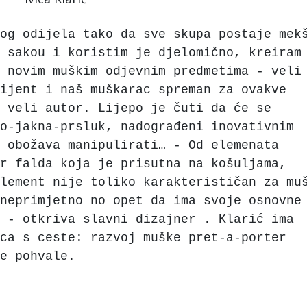
og odijela tako da sve skupa postaje mek
 sakou i koristim je djelomično, kreiram
 novim muškim odjevnim predmetima - veli
ijent i naš muškarac spreman za ovakve
 veli autor. Lijepo je čuti da će se
o-jakna-prsluk, nadograđeni inovativnim
 obožava manipulirati… - Od elemenata
or falda koja je prisutna na košuljama,
lement nije toliko karakterističan za mu
neprimjetno no opet da ima svoje osnovne
 - otkriva slavni dizajner . Klarić ima
rca s ceste: razvoj muške pret-a-porter
e pohvale.