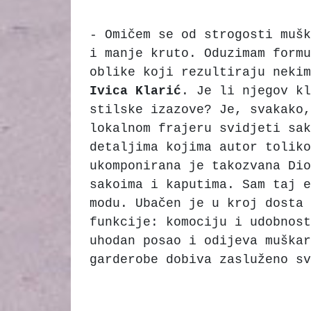
- Omičem se od strogosti mušk
i manje kruto. Oduzimam formu
oblike koji rezultiraju nekim
Ivica
Klarić
. Je li njegov kl
stilske izazove? Je, svakako,
lokalnom frajeru svidjeti sak
detaljima kojima autor toliko
ukomponirana je takozvana Di
sakoima i kaputima. Sam taj e
modu. Ubačen je u kroj dosta 
funkcije: komociju i udobnost
uhodan posao i odijeva muška
garderobe dobiva zasluženo sv