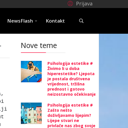
Prijava
e
NewsFlash
Kontakt
r
Nove teme
Psihologija estetike #
Živimo li u doba
hiperestetike? Ljepota
je postala društvena
vrijednost, tržišna
prednost i gotovo
a,
neizostavno očekivanje
bi
Psihologija estetike #
iji
Zašto nešto
doživljavamo lijepim?
ut
Lijepe stvari ne
u
privlače nas zbog svoje