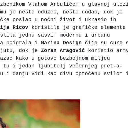
zbenikom Vlahom Arbulićem u glavnoj uloz
mu je nešto oduzeo, nešto dodao, dok je
čke poslao u noćni život i ukrasio ih
ija
Ricov
koristila je grafičke elemente
slila jednu sasvim modernu i urbanu
ma poigrala i
Marina
Design
čije su cure 
 jutu, dok je
Zoran Aragović
koristio arm
azao kako u gotovo bezbojnom miljeu
 tu i jedan ljubitelj večernjeg pret-a-
u i danju vidi kao divu optočenu svilom 