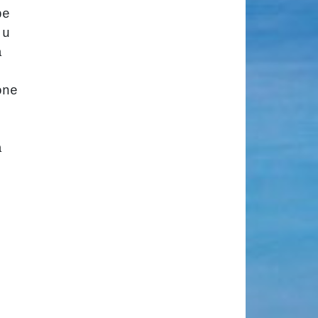
be
ju
a
one
a