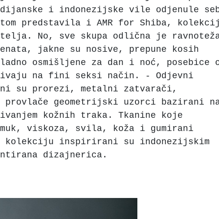
dijanske i indonezijske vile odjenule se
tom predstavila i AMR for Shiba, kolekci
telja. No, sve skupa odlična je ravnotež
enata, jakne su nosive, prepune kosih
ladno osmišljene za dan i noć, posebice 
ivaju na fini seksi način. - Odjevni
ni su prorezi, metalni zatvarači,
 provlače geometrijski uzorci bazirani n
ivanjem kožnih traka. Tkanine koje
muk, viskoza, svila, koža i gumirani
 kolekciju inspirirani su indonezijskim
ntirana dizajnerica.