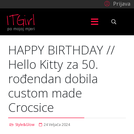
Prijava
HAPPY BIRTHDAY //
Hello Kitty za 50.
rođendan dobila
custom made
Crocsice
Style&Glow
24 Veljača 2024