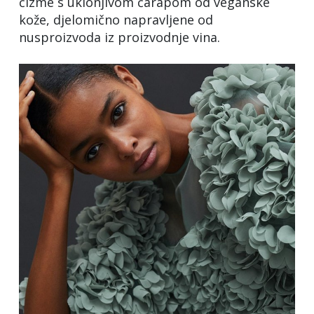
čizme s uklonjivom čarapom od veganske
kože, djelomično napravljene od
nusproizvoda iz proizvodnje vina.