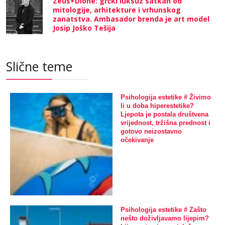
Zeus+Dione: grčki luksuz satkan od
mitologije, arhitekture i vrhunskog
zanatstva. Ambasador brenda je art model
Josip Joško Tešija
Slične teme
Psihologija estetike # Živimo
li u doba hiperestetike?
Ljepota je postala društvena
vrijednost, tržišna prednost i
gotovo neizostavno
očekivanje
Psihologija estetike # Zašto
nešto doživljavamo lijepim?