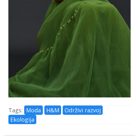
Tags:
Moda
H&M
Održivi razvoj
Ekologija