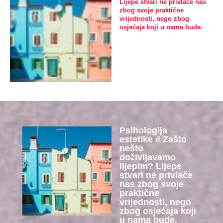
Lijepe stvari ne privlače nas
zbog svoje praktične
vrijednosti, nego zbog
osjećaja koji u nama bude.
Psihologija
estetike # Zašto
nešto
doživljavamo
lijepim? Lijepe
stvari ne privlače
nas zbog svoje
praktične
vrijednosti, nego
zbog osjećaja koji
u nama bude.