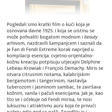
Pogledali smo kratki film o kući koja je
osnovana davne 1925. i koja se uistinu se
može pohvaliti bogatom modnom i
beauty
arhivom, nazdravili šampanjcem i saznali da
je Fan di Fendi Extreme korak naprijed u
kompilaciji esencija: cvjetno-orijentalno-
kožnu kreaciju potpisuju utjecajni Delphine
Lebeau-Krowiak i François Demachy. Miris se
otvara citrusnim notama, kalabrijskim
bergamotom i tangerinom, nastavlja
tuberozom i jasminom sambac, te završava
kožnim, vanila i pačuli esencijama. Jak je, kao
što se i očekuje od Fendi mirisa, te nosi
luksuznu i atraktivnu auru koja će privući
pažnju gdje god se našli. Zavodljiv je i