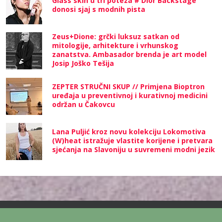
Glass skin u tri poteza # Dior Backstage
donosi sjaj s modnih pista
Zeus+Dione: grčki luksuz satkan od
mitologije, arhitekture i vrhunskog
zanatstva. Ambasador brenda je art model
Josip Joško Tešija
ZEPTER STRUČNI SKUP // Primjena Bioptron
uređaja u preventivnoj i kurativnoj medicini
održan u Čakovcu
Lana Puljić kroz novu kolekciju Lokomotiva
(W)heat istražuje vlastite korijene i pretvara
sjećanja na Slavoniju u suvremeni modni jezik