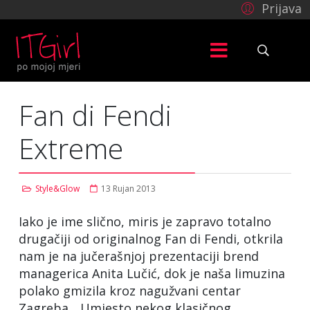
Prijava
Fan di Fendi
Extreme
Style&Glow
13 Rujan 2013
Iako je ime slično, miris je zapravo totalno
drugačiji od originalnog Fan di Fendi, otkrila
nam je na jučerašnjoj prezentaciji brend
managerica Anita Lučić, dok je naša limuzina
polako gmizila kroz nagužvani centar
Zagreba... Umjesto nekog klasičnog