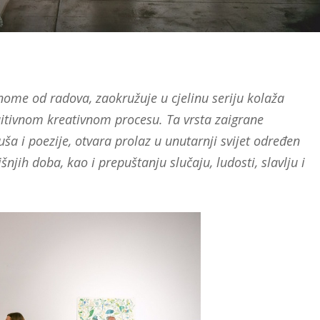
ome od radova, zaokružuje u cjelinu seriju kolaža
uitivnom kreativnom procesu. Ta vrsta zaigrane
tuša i poezije, otvara prolaz u unutarnji svijet određen
ih doba, kao i prepuštanju slučaju, ludosti, slavlju i