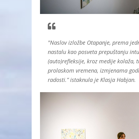
"Naslov izložbe Otapanje, prema jedn
nastalu kao posveta prepuštanju int
(auto)refleksije, kroz medije kolaža, 
prolaskom vremena, izmjenama godišnj
radosti.” istaknula je Klasja Habjan.