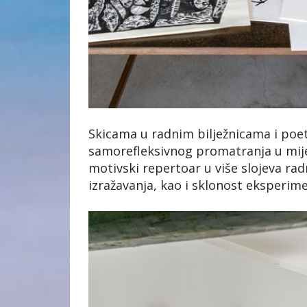
Skicama u radnim bilježnicama i poet
samorefleksivnog promatranja u mije
motivski repertoar u više slojeva r
izražavanja, kao i sklonost eksperim