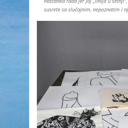
nastanka rada jer joj „linija u šetnji
susrete sa slučajnim, nepoznatim i nj