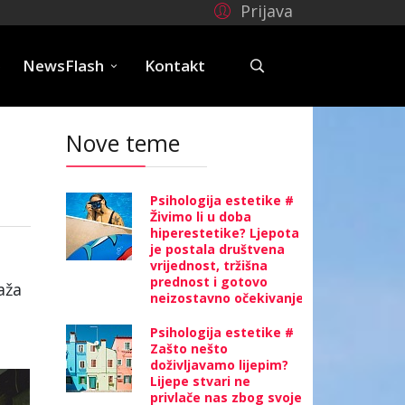
Prijava
e
NewsFlash
Kontakt
Nove teme
Psihologija estetike #
Živimo li u doba
hiperestetike? Ljepota
je postala društvena
vrijednost, tržišna
prednost i gotovo
aža
neizostavno očekivanje
Psihologija estetike #
Zašto nešto
doživljavamo lijepim?
Lijepe stvari ne
privlače nas zbog svoje