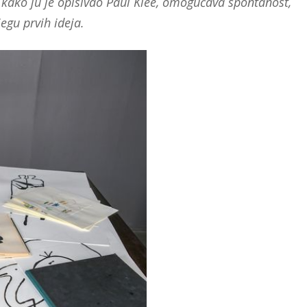
“, kako ju je opisivao Paul Klee, omogućava spontanost,
egu prvih ideja.