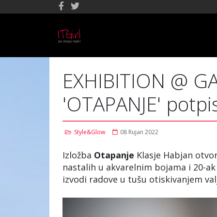
EXHIBITION @ GA
'OTAPANJE' potpi
Style&Glow
08 Rujan 2022
Izložba
Otapanje
Klasje Habjan otvore
nastalih u akvarelnim bojama i 20-ak 
izvodi radove u tušu otiskivanjem val