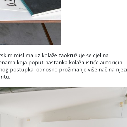
skim mislima uz kolaže zaokružuje se cjelina
nama koja poput nastanka kolaža ističe autoričin
adnog postupka, odnosno prožimanje više načina njez
entu.