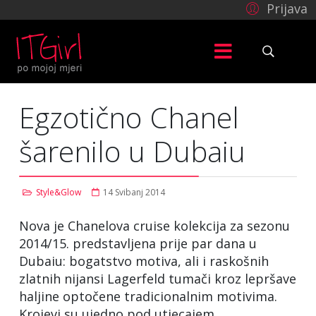
Prijava
Egzotično Chanel
šarenilo u Dubaiu
Style&Glow
14 Svibanj 2014
Nova je Chanelova cruise kolekcija za sezonu
2014/15. predstavljena prije par dana u
Dubaiu: bogatstvo motiva, ali i raskošnih
zlatnih nijansi Lagerfeld tumači kroz lepršave
haljine optočene tradicionalnim motivima.
Krojevi su ujedno pod utjecajem