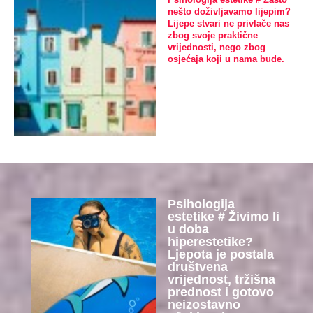
nešto doživljavamo lijepim?
Lijepe stvari ne privlače nas
zbog svoje praktične
vrijednosti, nego zbog
osjećaja koji u nama bude.
Psihologija
estetike # Živimo li
u doba
hiperestetike?
Ljepota je postala
društvena
vrijednost, tržišna
prednost i gotovo
neizostavno