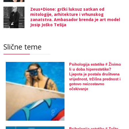
Zeus+Dione: grčki luksuz satkan od
mitologije, arhitekture i vrhunskog
zanatstva. Ambasador brenda je art model
Josip Joško Tešija
Slične teme
Psihologija estetike # Živimo
li u doba hiperestetike?
Ljepota je postala društvena
vrijednost, tržišna prednost i
gotovo neizostavno
očekivanje
Psihologija estetike # Zašto